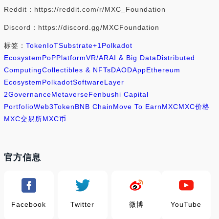
Reddit：https://reddit.com/r/MXC_Foundation
Discord：https://discord.gg/MXCFoundation
标签：
Token
IoT
Substrate
+1
Polkadot
Ecosystem
PoP
Platform
VR/AR
AI & Big Data
Distributed
Computing
Collectibles & NFTs
DAO
DApp
Ethereum
Ecosystem
Polkadot
Software
Layer
2
Governance
Metaverse
Fenbushi Capital
Portfolio
Web3
Token
BNB Chain
Move To Earn
MXC
MXC价格
MXC交易所
MXC币
官方信息
Facebook
Twitter
微博
YouTube