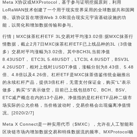
Meta X协议或MXProtocol，基于参与证明挖掘原则，利用
LoRaWAN技术创建了一个用于现实世界采用的全球数据共和国网
络。该协议旨在增强Web 3.0和混合现实元宇宙基础设施的功
能，以简化和增加数据传输和参与。
行情 | MXC抹茶杠杆ETF 3L交易对平均涨3.02倍:据MXC抹茶行
情数据，截止2月7日MXC抹茶杠杆ETF已上线品种的3L（3倍做
多）交易对平均涨幅为3.02倍。其中BCH3L当前净值
8.43USDT， ETC3L 5.48USDT，LTC3L 4.8USDT，BSV3L
4.26USDT，相对上线时1USDT净值，涨幅分别为8.43倍、5.48
倍、4.8倍以及4.26倍。杠杆ETF是MXC抹茶借鉴传统金融推出
的永续杠杆产品，提供3倍杠杆，无需支付保证金，购买“L”表示
做多，购买“S”表示做空，目前已上线包括BTC、BCH、BSV、
ETC减产概念在内的13个品种。净值指的是杠杆ETF品种二级市
场实际的公允价格，当价格波动时，交易价格会出现偏离净值情
况。[2020/2/7]
Meta X Connect是一种实用代币（$MXC），允许在人工智能和
区块链市场内增加数据交易和特殊数据流的频率。MXProtocol确