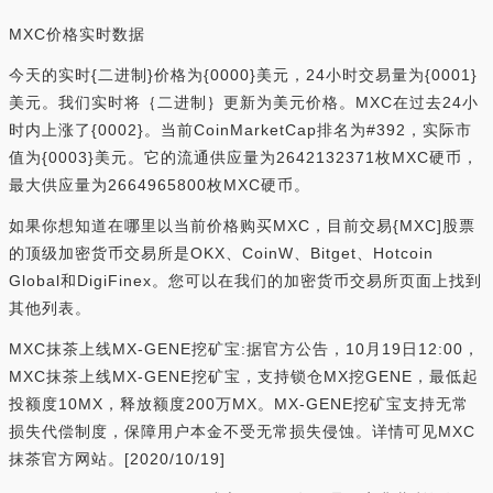
MXC价格实时数据
今天的实时{二进制}价格为{0000}美元，24小时交易量为{0001}
美元。我们实时将｛二进制｝更新为美元价格。MXC在过去24小
时内上涨了{0002}。当前CoinMarketCap排名为#392，实际市
值为{0003}美元。它的流通供应量为2642132371枚MXC硬币，
最大供应量为2664965800枚MXC硬币。
如果你想知道在哪里以当前价格购买MXC，目前交易{MXC]股票
的顶级加密货币交易所是OKX、CoinW、Bitget、Hotcoin
Global和DigiFinex。您可以在我们的加密货币交易所页面上找到
其他列表。
MXC抹茶上线MX-GENE挖矿宝:据官方公告，10月19日12:00，
MXC抹茶上线MX-GENE挖矿宝，支持锁仓MX挖GENE，最低起
投额度10MX，释放额度200万MX。MX-GENE挖矿宝支持无常
损失代偿制度，保障用户本金不受无常损失侵蚀。详情可见MXC
抹茶官方网站。[2020/10/19]