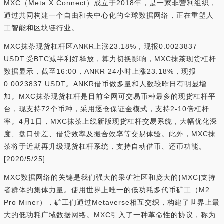
MXC（Meta X Connect）成立于2018年，是一家非营利组织，
通过共同构建一个自由和去中心化的全球数据网络，正在重塑人
工智能和区块链行业。
MXC抹茶现货杠杆区ANKR上涨23.18%，现报0.0023837
USDT:受BTC减半利好释放，算力切换影响，MXC抹茶现货杠杆
数据显示，截至16:00，ANKR 24小时上涨23.18%，现报
0.0023837 USDT。ANKR借币做多量和人数较昨日有明显增
加。MXC抹茶现货杠杆是目前全网可交易币种最多的现货杠杆平
台，现支持72个币种，采用逐仓保证金模式，支持2-10倍杠杆
率。4月1日，MXC抹茶上线新版现货杠杆交易系统，大幅优化深
度、盘口价差、借贷效率及撮合效率等交易体验。此外，MXC抹
茶将于近期再升级现货杠杆系统，支持自动借币、还币功能。
[2020/5/25]
MXC数据网络的关键是我们强大的采矿社区和庞大的{MXC]支持
者群体的集体力量。使用世界上唯一的低功耗多代币矿工（M2
Pro Miner），矿工们通过Metaverse相互交织，构建了世界上最
大的低功耗广域数据网络。MXC引入了一种革命性的协议，称为