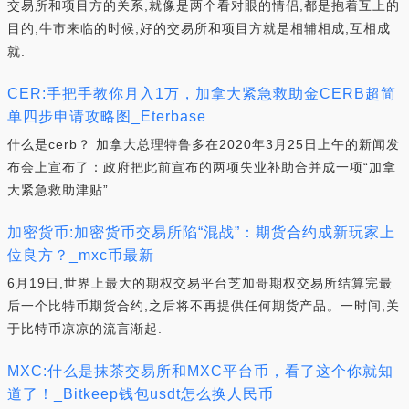
交易所和项目方的关系,就像是两个看对眼的情侣,都是抱着互上的
目的,牛市来临的时候,好的交易所和项目方就是相辅相成,互相成
就.
CER:手把手教你月入1万，加拿大紧急救助金CERB超简
单四步申请攻略图_Eterbase
什么是cerb？ 加拿大总理特鲁多在2020年3月25日上午的新闻发
布会上宣布了：政府把此前宣布的两项失业补助合并成一项“加拿
大紧急救助津贴”.
加密货币:加密货币交易所陷“混战”：期货合约成新玩家上
位良方？_mxc币最新
6月19日,世界上最大的期权交易平台芝加哥期权交易所结算完最
后一个比特币期货合约,之后将不再提供任何期货产品。一时间,关
于比特币凉凉的流言渐起.
MXC:什么是抹茶交易所和MXC平台币，看了这个你就知
道了！_Bitkeep钱包usdt怎么换人民币