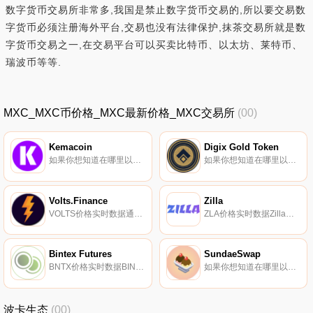
数字货币交易所非常多,我国是禁止数字货币交易的,所以要交易数
字货币必须注册海外平台,交易也没有法律保护,抹茶交易所就是数
字货币交易之一,在交易平台可以买卖比特币、以太坊、莱特币、
瑞波币等等.
MXC_MXC币价格_MXC最新价格_MXC交易所
(00)
Kemacoin
Digix Gold Token
如果你想知道在哪里以当前价格购买Kemacoin,目前交易{Kemacoin]股票的顶级加密货币交易所是Graviex。您可以在我们的加密货币交易所页面上找到其他列表.
如果你想知道在哪里以当前价格购买Digix Gold Token,目前交易{Digix Gold Token]股票的顶级加密货币交易所是Indodax。您可以在我们的加密货币交易所页面上找到其他列表.
Volts.Finance
Zilla
VOLTS价格实时数据通货紧缩的产量农业协议,将价值储存与促进充满活力的社区主导的生态系统结合起来。我们保持简单和诚实,同时致力于成为指导之手,让你们在我们的工作基础上再接再厉.
ZLA价格实时数据Zilla（ZLA）是一种加密货币,在以太坊平台上运行。Zilla目前的供应量为60000000。最近已知的Zilla价格为0.00131952美元,在过去24小时内上涨了0.00。更多信息请访问https://zla.io/.
Bintex Futures
SundaeSwap
BNTX价格实时数据BINTEXFUTURES声称是一个由BINTEXPAY和各种其他加密货币组成的加密货币交换项目。它声称传达了集中式交换机的最佳性能,特别是速度和便利性,以及去中心化交换机的所有安全优势。据称,BNTX代币（ERC-20）将被用作BINTEXFUTURES交易所的基础货币.
如果你想知道在哪里以当前价格购买SundaeSwap,目前交易{SundaeSwap]股票的顶级加密货币交易所是Bitrue、CoinEx和SundaeSwap。您可以在我们的加密货币交易所页面上找到其他列表.
波卡生态
(00)