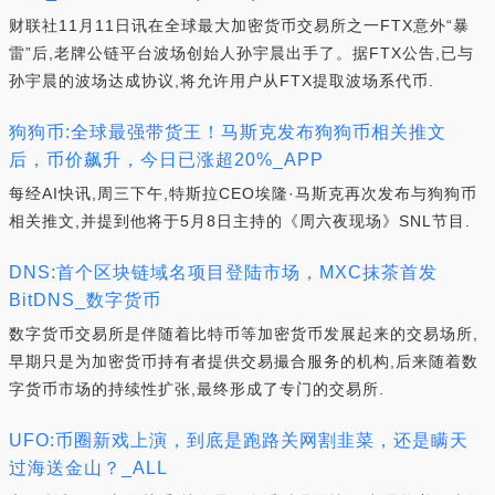
财联社11月11日讯在全球最大加密货币交易所之一FTX意外“暴
雷”后,老牌公链平台波场创始人孙宇晨出手了。据FTX公告,已与
孙宇晨的波场达成协议,将允许用户从FTX提取波场系代币.
狗狗币:全球最强带货王！马斯克发布狗狗币相关推文
后，币价飙升，今日已涨超20%_APP
每经AI快讯,周三下午,特斯拉CEO埃隆·马斯克再次发布与狗狗币
相关推文,并提到他将于5月8日主持的《周六夜现场》SNL节目.
DNS:首个区块链域名项目登陆市场，MXC抹茶首发
BitDNS_数字货币
数字货币交易所是伴随着比特币等加密货币发展起来的交易场所,
早期只是为加密货币持有者提供交易撮合服务的机构,后来随着数
字货币市场的持续性扩张,最终形成了专门的交易所.
UFO:币圈新戏上演，到底是跑路关网割韭菜，还是瞒天
过海送金山？_ALL