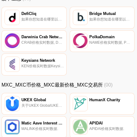
DefiCliq
Bridge Mutual
如果你想知道在哪里以当前价格购买DefiCliq,目前交易{DefiCliq]股票的顶级加密货币交易所是BitGlobal。您可以在我们的加密货币交易所页面上找到其他列表.
如果你想知道在哪里以当前价格购买Bridge Mutual,目前交易{Bridge Mutual]股票的顶级加密货币交易所是Gate.io、LATOKEN、HotBMIt、Uniswap（V2）和SushiSwap。您可以在我们的加密货币交易所页面上找到其他列表.
Darwinia Crab Network
PolkaDomain
CRAB价格实时数据, Darwinia Crab Network（简称Crab）是达尔文主义的一个具有现实经济学意义的金丝雀网络,Crab的定位类似于Polkadot；草间弥生网络。预期混乱是合理的预期。Crab主要为达尔文主义提供了一个模拟环境；s的升级和应用程序部署,执行各种激进的实验.
NAME价格实时数据, Polka.Domain是一个可互操作和去中心化的区块链命名服务,具有基于Polkadot的集成域和NFT市场。Polka.Domain由Polkadot网络保护,旨在将加密地址集成到去中心化的域中,同时保护用户隐私。并赋予最终用户对其数据和资源的所有权.
Keysians Network
KEN价格实时数据Keysian是基于Substrate框架开发的,据报道可以在区块链上独立运行。它声称支持WASM运行时环境和在线升级,而无需节点分叉。网络的底层使用libp2p组件进行对等通信。Keysian是使用Rust编程语言开发的,旨在提供高效率和安全性.
MXC_MXC币价格_MXC最新价格_MXC交易所
(00)
UKEX Global
HumanX Charity
关于UKEX GlobalUKEX是一家总部位于英国的中央交易所,支持英镑对。
Matic Aave Interest Bearing LINK
APIDAI
MALINK价格实时数据.
APIDAI价格实时数据.