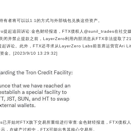
持有者将可以以1:1的方式与外部钱包兑换这些资产。
ero提起追回诉讼:金色财经报道，FTX债权人@sunil_trades在社交媒
闭并禁止提款之前，LayerZero利用内部消息从FTX非法提取了2
提起诉讼。此外，FTX还寻求从LayerZero Labs前首席运营官Ari Lit
[2023/9/10 13:29:32]
Partners已开始对FTX旗下交易所重组进行审查:金色财经报道，FTX债权人聘请
ofsky表示，在破产过程中，FTX可能出售其核心交易所。