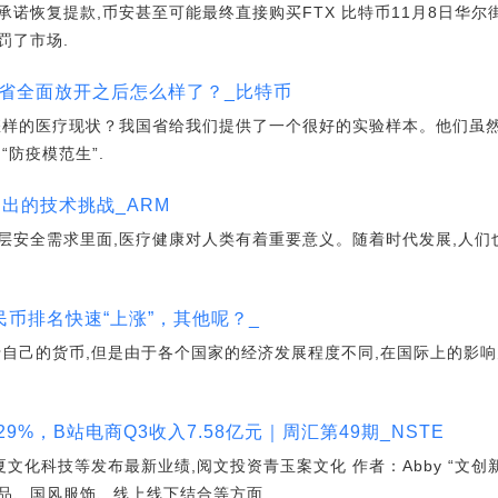
诺恢复提款,币安甚至可能最终直接购买FTX 比特币11月8日华尔
罚了市场.
？省全面放开之后怎么样了？_比特币
怎样的医疗现状？我国省给我们提供了一个很好的实验样本。他们虽然
“防疫模范生”.
提出的技术挑战_ARM
层安全需求里面,医疗健康对人类有着重要意义。随着时代发展,人们
民币排名快速“上涨”，其他呢？_
于自己的货币,但是由于各个国家的经济发展程度不同,在国际上的影响
9%，B站电商Q3收入7.58亿元｜周汇第49期_NSTE
文化科技等发布最新业绩,阅文投资青玉案文化 作者：Abby “文创
品、国风服饰、线上线下结合等方面.