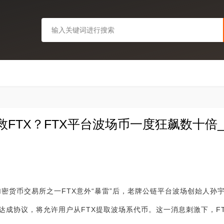
FTX？FTX平台波场币一度狂飙数十倍_SBL
加密货币交易所之一FTX意外“暴雷”后，老牌公链平台波场创始人孙
场达成协议，将允许用户从FTX提取波场系代币。这一消息刺激下，F