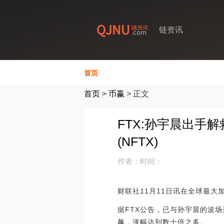
链资讯
首页
首页
>
币赢
>
正文
FTX:孙宇晨出手解救
(NFTX)
作者：
时间：
财联社11月11日讯在全球最大
据FTX公告，已与孙宇晨的波
飙，涨幅达到数十倍之多。