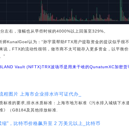
美分左右，涨幅也从早些时候的4000%以上回落至329%。
分析师KunalGoel认为：“孙宇晨帮助FTX用户提取资金的提议似
来说，FTX的流动性很弱，做市商不太可能存入更多资金，以平衡
。”
BLAND Vault (NFTX)
TRX波场币是用来干啥的
QunatumXC
加密货
流程图片 上海市企业排水许可证代办_
质标准的要求,排水水质标准：上海市地方标准《污水排入城镇下水道
》（GB184及其他排放标准.
动性紧缩”，比特币价格飙升至 2 万美元以上_比特币