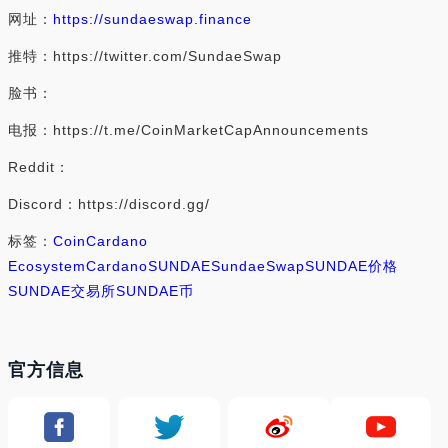
网址：
https://sundaeswap.finance
推特：https://twitter.com/SundaeSwap
脸书：
电报：https://t.me/CoinMarketCapAnnouncements
Reddit：
Discord：https://discord.gg/
标签：
Coin
Cardano
Ecosystem
Cardano
SUNDAE
SundaeSwap
SUNDAE价格
SUNDAE交易所
SUNDAE币
官方信息