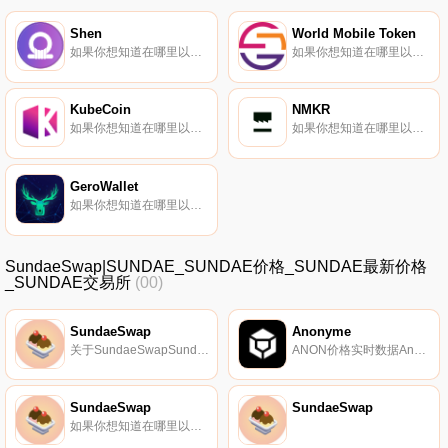
Shen
World Mobile Token
如果你想知道在哪里以当前价格购买Shen,目前交易{Shen]股票的顶级加密货币交易所是Bitrue和SundaeSwap。您可以在我们的加密货币交易所页面上找到其他列表。什么是储备币？简单来说,储备币是保持稳定币算法挂钩的数字代币.
如果你想知道在哪里以当前价格购买World MoWMTle Token,目前交易{World MoWMTle Token]股票的顶级加密货币交易所是Bitrue、KuCoin、BitMart、HuoWMT和MEXC。您可以在我们的加密货币交易所页面上找到其他列表。想象一下没有互联网的生活.
KubeCoin
NMKR
如果你想知道在哪里以当前价格购买KubeCoin,目前交易{KubeCoin]股票的顶级加密货币交易所是Bitrue、BitMart、Gate.io、HuoKUBE和MEXC。您可以在我们的加密货币交易所页面上找到其他列表。什么是二进制？KubeCoin是数字支付的主流货币.
如果你想知道在哪里以当前价格购买NMKR,目前交易{NMKR]股票的顶级加密货币交易所是Bitrue和LCX Exchange。您可以在我们的加密货币交易所页面上找到其他列表.
GeroWallet
如果你想知道在哪里以当前价格购买GeroWallet,目前交易{GeroWallet]股票的顶级加密货币交易所是SundaeSwap。您可以在我们的加密货币交易所页面上找到其他列表.
SundaeSwap|SUNDAE_SUNDAE价格_SUNDAE最新价格
_SUNDAE交易所
(00)
SundaeSwap
Anonyme
关于SundaeSwapSundaeSwap是一个本地的、可扩展的去中心化交换和自动流动性提供协议.
ANON价格实时数据Anonyme是一个自主的利率协议。
SundaeSwap
SundaeSwap
如果你想知道在哪里以当前价格购买SundaeSwap,目前交易{SundaeSwap]股票的顶级加密货币交易所是Bitrue、CoinEx和SundaeSwap。您可以在我们的加密货币交易所页面上找到其他列表.