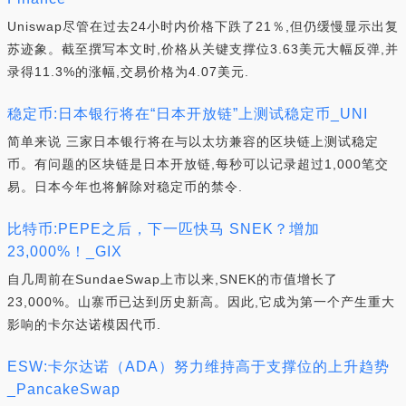
Uniswap尽管在过去24小时内价格下跌了21％,但仍缓慢显示出复
苏迹象。截至撰写本文时,价格从关键支撑位3.63美元大幅反弹,并
录得11.3%的涨幅,交易价格为4.07美元.
稳定币:日本银行将在“日本开放链”上测试稳定币_UNI
简单来说 三家日本银行将在与以太坊兼容的区块链上测试稳定
币。有问题的区块链是日本开放链,每秒可以记录超过1,000笔交
易。日本今年也将解除对稳定币的禁令.
比特币:PEPE之后，下一匹快马 SNEK？增加
23,000%！_GIX
自几周前在SundaeSwap上市以来,SNEK的市值增长了
23,000%。山寨币已达到历史新高。因此,它成为第一个产生重大
影响的卡尔达诺模因代币.
ESW:卡尔达诺（ADA）努力维持高于支撑位的上升趋势
_PancakeSwap