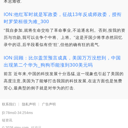
本息难收.
ION:他红军时就是军政委，征战13年反成师政委，授衔
时罗荣桓很为难_300
“我自参加,就将生命交给了革命事业,不追逐名利。否则,按我的资
历与功勋,我可以去争个中将、上将。”这是开国少将李赤然回忆
录中的话,后半段看似有些‘狂’,但他的确有狂的底气.
ION:回顾：比尔盖茨预言成真，美国万万没想到，中国
出现第二个华为_狗狗币能涨到300美元吗
前言 近年来,中国的科技发展十分迅猛,这一现象也引起了美国的
高度注意,美国为了能够打击我国的科技发展,在这方面也是煞费
苦心,最典型的例子就是对华为的打击.
联系我们
隐私声明
广告声明
[0:78ms0-34:254ms
链资讯
© 2026 qjnu.com
链资讯