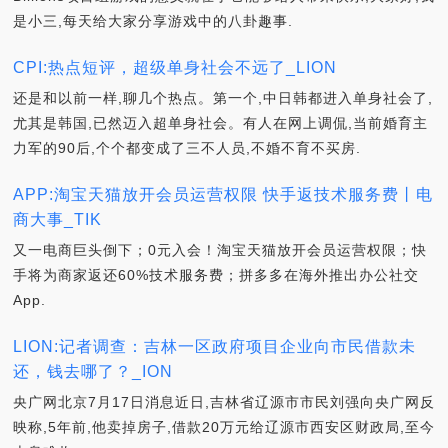
是小三,每天给大家分享游戏中的八卦趣事.
CPI:热点短评，超级单身社会不远了_LION
还是和以前一样,聊几个热点。第一个,中日韩都进入单身社会了,
尤其是韩国,已然迈入超单身社会。有人在网上调侃,当前婚育主
力军的90后,个个都变成了三不人员,不婚不育不买房.
APP:淘宝天猫放开会员运营权限 快手返技术服务费丨电
商大事_TIK
又一电商巨头倒下；0元入会！淘宝天猫放开会员运营权限；快
手将为商家返还60%技术服务费；拼多多在海外推出办公社交
App.
LION:记者调查：吉林一区政府项目企业向市民借款未
还，钱去哪了？_ION
央广网北京7月17日消息近日,吉林省辽源市市民刘强向央广网反
映称,5年前,他卖掉房子,借款20万元给辽源市西安区财政局,至今