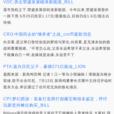
VOC:房企荣盛发展瞄准新能源_BILL
退市危机之下,荣盛发展拟转道新能源。今年以来,荣盛发展股价
一路下滑,5月25日跌至1.17元/股最低点,目前仍在1.6元/股左右
徘徊.
CRO:中国药企的“继承者”之战_cro币最新消息
向后看,是父辈们曾经创造的辉煌与荣光,向前看,是充满未知的挑
战和重重困难。“不管怎么说,父亲永远希望子承父业,永远希望孩
子能像自己一样,血缘就是血缘,永远变不了.
PTA:嘉兴庄氏父子，豪掷271亿炼油_LION
题图来源：新凤鸣官网 记者丨江一苇马小雨编辑丨谭璐嘉兴桐乡
双雄,联手出击印尼。7月12日,新凤鸣董事长庄耀中主持召开临时
股东大会,审议通过了在印尼北加的炼化项目.
CPI:梦幻西游：装备打造商打假藏宝阁假未鉴定，呼吁
玩家坚持摊位购买_BILL
Billions项目组游戏的意义就在于它能够给人带来快乐,大家好,我