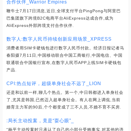
合作伙伴_Warrior Empires
鞭牛士7月17日消息,近日,全球支付平台PingPong与阿里巴
巴集团旗下跨境B2C电商平台AliExpress达成合作,成为
AliExpress外部跨境支付合作伙伴.
数字人:数字人民币持续创新应用场景_XPRESS
消费者用SIM卡硬钱包进行数字人民币付款。经济日报记者马
春阳摄7月11日,中国移动联合中国工商银行,中国电信、中国
联通联合中国银行宣布,在数字人民币APP上线SIM卡硬钱包
产品.
CPI:热点短评，超级单身社会不远了_LION
还是和以前一样,聊几个热点。第一个,中日韩都进入单身社会
了,尤其是韩国,已然迈入超单身社会。有人在网上调侃,当前
婚育主力军的90后,个个都变成了三不人员,不婚不育不买房.
:局长主动投案，竟是“耍心眼”_
“杨平主动投案时只承认了自己的小部分受贿事实,对其他的违