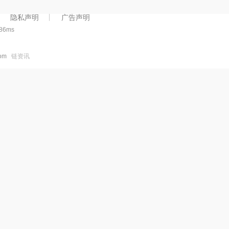
0.00110394美元,在过去24小时
找到其他列表。
内上涨了0.00。更多信息请访问
EventChain（EVC）是一种加
隐私声明
广告声明
https://sociall.io.
货币,在以太坊平台上运行.
386ms
.com
链资讯