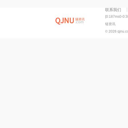
们的加密货币交易所页面上找到
其他列表。Jetcoin（JET）是一
联系我们
种加密货币,在以太坊平台上运
行.
[0:187ms0-0:
链资讯
© 2026 qjnu