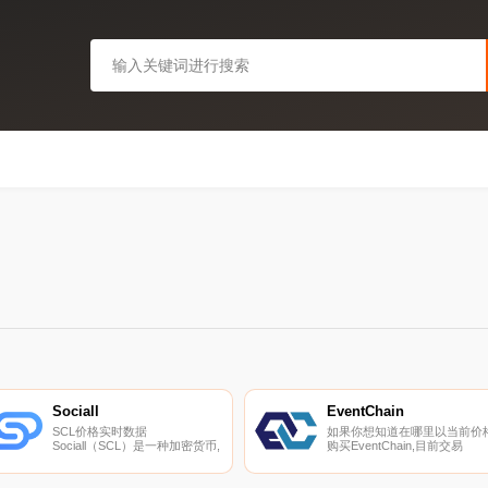
Sociall
EventChain
SCL价格实时数据
如果你想知道在哪里以当前价
Sociall（SCL）是一种加密货币,
购买EventChain,目前交易
在以太坊平台上运行。Sociall的
{EventChain]股票的顶级加密
电流供应量为16714019.6643。
币交易所是Mercatox。您可以
最近已知的Sociall价格为
在我们的加密货币交易所页面