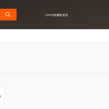
Ctrl+D收藏链资讯
格
货
上