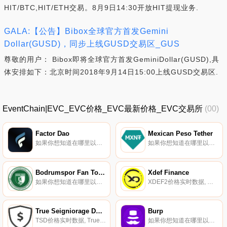
HIT/BTC,HIT/ETH交易。8月9日14:30开放HIT提现业务.
GALA:【公告】Bibox全球官方首发Gemini
Dollar(GUSD)，同步上线GUSD交易区_GUS
尊敬的用户： Bibox即将全球官方首发GeminiDollar(GUSD),具
体安排如下：北京时间2018年9月14日15:00上线GUSD交易区.
EventChain|EVC_EVC价格_EVC最新价格_EVC交易所
(00)
Factor Dao
Mexican Peso Tether
如果你想知道在哪里以当前价格购买Factor Dao,目前交易{Factor Dao]股票的顶级加密货币交易所是Deepcoin、Bitrue、Camelot和OpenOcean。您可以在我们的加密货币交易所页面上找到其他列表。$FCTR是Factor平台的实用工具令牌.
如果你想知道在哪里以当前价格购买Mexican Peso Tether,目前交易{Mexican Peso Tether]股票的顶级加密货币交易所是Bitfinex。您可以在我们的加密货币交易所页面上找到其他列表。MXN?是一种稳定的数字资产,与墨西哥比索1:1挂钩.
Bodrumspor Fan Token
Xdef Finance
如果你想知道在哪里以当前价格购买Bodrumspor Fan Token,目前交易{Bodrumspor Fan Token]股票的顶级加密货币交易所是比特币TR。您可以在我们的加密货币交易所页面上找到其他列表。它是在比特币网络上制作的。这是博德鲁姆斯波的官方粉丝标志.
XDEF2价格实时数据, 综合弹性指数基金。一个全新的资产类别,将彻底改变个人对数字资产的投资方式.
True Seigniorage Dollar
Burp
TSD价格实时数据, True Seigniorage Dollar是一种去中心化的、预言机数据驱动的稳定币,它围绕时间加权平均价格（TWAP）预言机使用供应弹性方法来实现价格稳定。这是一种算法稳定币,使用TWAP来稳定价格。我们的目标是长期保持价格$TSD＝1美元.
如果你想知道在哪里以当前价格购买Burp,目前交易{Burp]股票的顶级加密货币交易所是KuCoin、Gate.io和Uniswap（V3）。您可以在我们的加密货币交易所页面上找到其他列表。什么是BURP代币？引入$BURP-对作为BURP代币项目一部分开发的产品进行实用性和治理的混合.