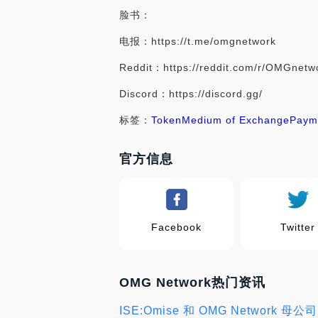
脸书：
电报：https://t.me/omgnetwork
Reddit：https://reddit.com/r/OMGnetw
Discord：https://discord.gg/
标签：
Token
Medium of Exchange
Paym
官方信息
Facebook
Twitter
OMG Network热门资讯
ISE:Omise 和 OMG Network 母