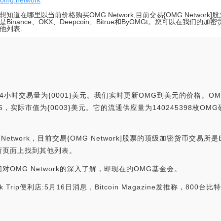
//omg.network
想知道在哪里以当前价格购买OMG Network,目前交易{OMG Network
Binance、OKX、Deepcoin、Bitrue和ByOMGt。您可以在我们的
他列表.
24小时交易量为{0001}美元。我们实时更新OMG到美元的价格。OMG
为#136，实际市值为{0003}美元。它的流通供应量为140245398枚OM
ork，目前交易{OMG Network]股票的顶级加密货币交易所是Binan
易所页面上找到其他列表。
OMG Network的深入了解，即现在的OMG基金会。
rip便利店:5月16日消息，Bitcoin Magazine发推称，800台比