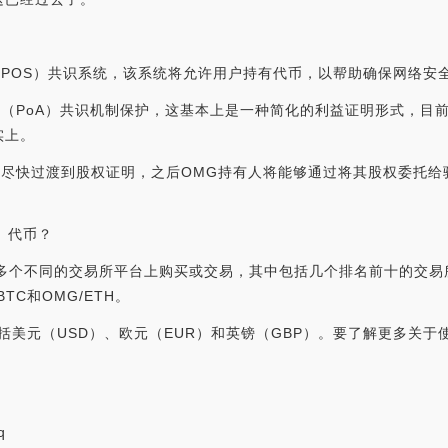
证明（POS）共识系统，该系统将允许用户持有代币，以帮助确保网络安
证明（PoA）共识机制保护，这基本上是一种简化的利益证明形式，目前由一
实上。
就绪后尽快过渡到股权证明，之后OMG持有人将能够通过将其股权委托
G）代币？
个不同的交易所平台上购买或交易，其中包括几个排名前十的交易所，如Coi
TC和OMG/ETH。
括美元（USD）、欧元（EUR）和英镑（GBP）。要了解更多关
q