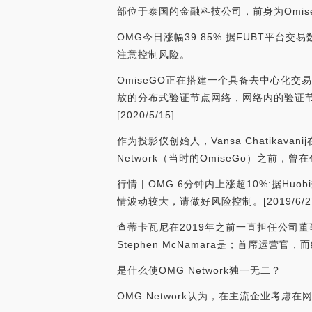
部位于泰国的金融科技公司，前身为Omise H
OMG今日涨幅39.85%:据FUBT平台交
注意控制风险。
OmiseGO正在搭建一个具备去中心化交
放的分布式验证节点网络，网络内的验证
[2020/5/15]
作为投影仪创始人，Vansa Chatik
Network（当时的OmiseGo）之
行情 | OMG 6分钟内上涨超10%:据H
情波动较大，请做好风险控制。[2019/6/2
查蒂卡瓦尼在2019年之前一直担任公司
Stephen McNamara是；首席运营官，而
是什么使OMG Network独一无二？
OMG Network认为，在主流企业考