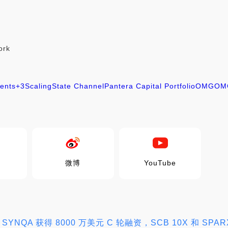
ork
ents
+3
Scaling
State Channel
Pantera Capital Portfolio
OMG
OM
微博
YouTube
公司 SYNQA 获得 8000 万美元 C 轮融资，SCB 10X 和 SPAR