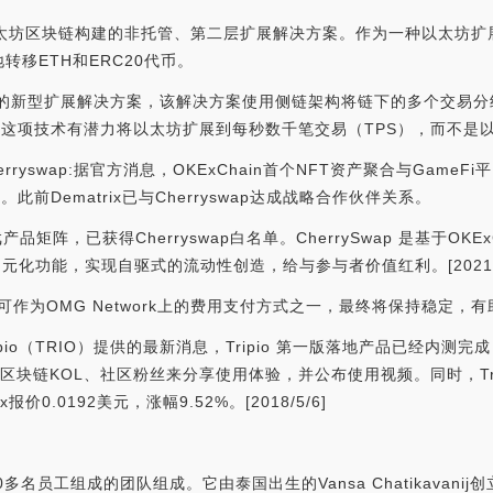
，是为以太坊区块链构建的非托管、第二层扩展解决方案。作为一种以太坊扩展
移ETH和ERC20代币。
Plasma的新型扩展解决方案，该解决方案使用侧链架构将链下的多个交
法，这项技术有潜力将以太坊扩展到每秒数千笔交易（TPS），而不是以
erryswap:据官方消息，OKExChain首个NFT资产聚合与GameFi平
。此前Dematrix已与Cherryswap达成战略合作伙伴关系。
与游戏产品矩阵，已获得Cherryswap白名单。CherrySwap 是基于
等多元化功能，实现自驱式的流动性创造，给与参与者价值红利。[2021/8/10
作为OMG Network上的费用支付方式之一，最终将保持稳定，
ripio（TRIO）提供的最新消息，Tripio 第一版落地产品已经内
链KOL、社区粉丝来分享使用体验，并公布使用视频。同时，Tripio 
0.0192美元，涨幅9.52%。[2018/5/6]
0多名员工组成的团队组成。它由泰国出生的Vansa Chatikavani