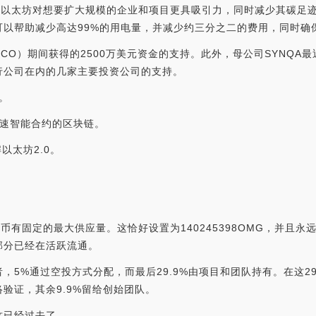
为了帮助以太坊对想要扩大规模的企业和项目更具吸引力，同时减少其碳
可以帮助减少高达99%的用电量，并减少约三分之二的费用，同时确
ICO）期间获得的2500万美元资金的支持。此外，母公司SYNQA最
行公司在内的几家主要投资公司的支持。
者。
持高速智能合约的区块链。
了解以太坊2.0。
k代币有固定的最大供应量。这恰好设置为140245398OMG，并
部分已经在活跃流通。
，5%通过空投方式分配，而最后29.9%由项目和团队持有。在这29.9%
验证，其余9.9%留给创始团队。
这已经过去了。