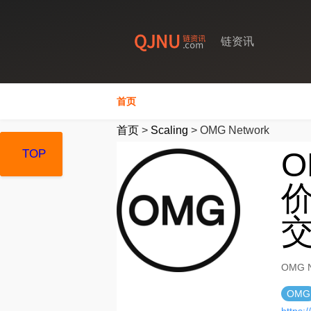
链资讯
首页
首页
>
Scaling
>
OMG Network
O
TOP
TOP
TOP
价
OMG 
OMG