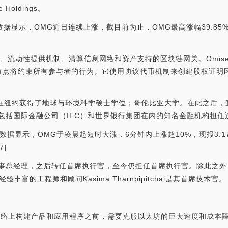
oldings。
易数据显示，OMG近日连续上涨，截目前为止，OMG最高涨幅39.85%
易、流动性提供机制、清算信息网络和资产支持的区块链网关。Omis
节点将约束所有参与者的行为。它使用协议代币机制来创建股权证明
avanij在纽约获得了地球与环境科学硕士学位；哥伦比亚大学。在此之后，
前，曾在包括国际金融公司（IFC）和世界银行集团在内的知名金融机构担
uobi数据显示，OMG于凌晨起短时大涨，6分钟内上涨超10%，现报3.1
7]
董事总经理，之后转任首席执行官，至今仍担任首席执行官。除此之
经验丰富的工程师和顾问Kasima Tharnpipitchai是其首席技术官。
虑在网络上构建产品和应用程序之前，需要克服以太坊的巨大速度和成本