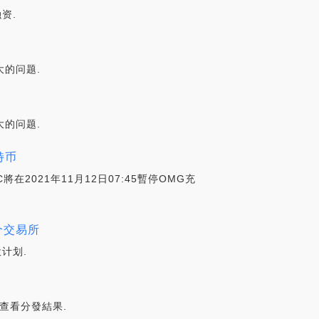
融资.
大的问题.
大的问题.
特币
將在2021年11月12日07:45暫停OMG充
哪个交易所
投计划.
錄”查看分發結果.