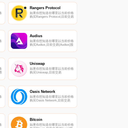
到
您可以在我们的加密货币交易所
页面上找到其他列表.
Rangers Protocol
格
如果你想知道在哪里以当前价格
购买Rangers Protocol,目前交易
{Rangers Protocol]股票的顶级
加密货币交易所是CoinW、
MEXC、PancakeSwap（V2）
所
和Uniswap（V2。您可以在我们
的加密货币交易所页面上找到其
Audius
他列表.
格
如果你想知道在哪里以当前价格
购买Audius,目前交易{Audius]股
密
票的顶级加密货币交易所是
、
Binance、Bitrue、CoinW、
。
ByAUDIOt和Bitget。您可以在我
所
们的加密货币交易所页面上找到
其他列表.
Uniswap
格
如果你想知道在哪里以当前价格
票
购买Uniswap,目前交易
、
{Uniswap]股票的顶级加密货币
交易所是Binance、OKX、
密
Deepcoin、BTCEX和Bitrue。您
可以在我们的加密货币交易所页
面上找到其他列表.
Oasis Network
格
如果你想知道在哪里以当前价格
购买Oasis Network,目前交易
{Oasis Network]股票的顶级加
们
密货币交易所是Binance、
其
Deepcoin、BTCEX、Bitrue和
ByROSEt。您可以在我们的加
.
密货币交易所页面上找到其他列
Bitcoin
表.
格
如果你想知道在哪里以当前价格