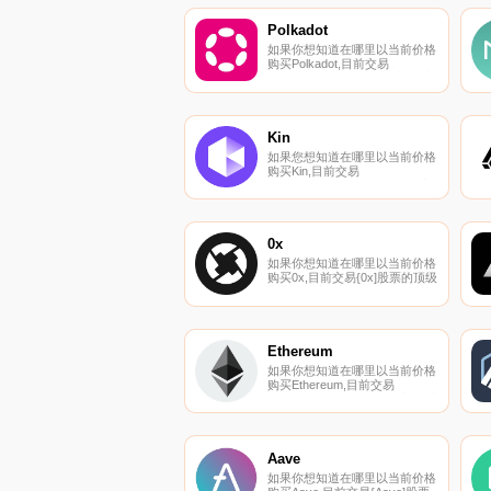
们的加密货币交易所页面上找到
其他列表.
Polkadot
如果你想知道在哪里以当前价格
购买Polkadot,目前交易
{Polkadot]股票的顶级加密货币
交易所是Binance、OKX、
Deepcoin、CoinW和BTCEX。
您可以在我们的加密货币交易所
页面上找到其他列表.
Kin
如果您想知道在哪里以当前价格
购买Kin,目前交易
｛KINnname｝股票的顶级加密
货币交易所是Bitrue、Bitget、
CoinTiger、KuCoin和Gate.io。
您可以在我们的加密货币交易所
页面上找到其他交易所.
0x
如果你想知道在哪里以当前价格
购买0x,目前交易{0x]股票的顶级
加密货币交易所是Binance、
OKX、Bitrue、ByZRXt和
CoinW。您可以在我们的加密货
币交易所页面上找到其他列表.
Ethereum
如果你想知道在哪里以当前价格
购买Ethereum,目前交易
{Ethereum]股票的顶级加密货币
交易所是Binance、OKX、
Deepcoin、BTCEX和Bitrue。您
可以在我们的加密货币交易所页
面上找到其他列表.
Aave
如果你想知道在哪里以当前价格