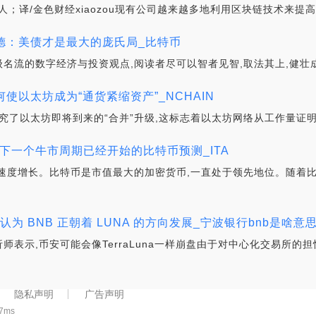
raCapital合伙人；译/金色财经xiaozou现有公司越来越多地利用区块链
人莫尔黑德：美债才是最大的庞氏局_比特币
名流的数字经济与投资观点,阅读者尽可以智者见智,取法其上,健壮成
合并如何使以太坊成为“通货紧缩资产”_NCHAIN
al仔细研究了以太坊即将到来的“合并”升级,这标志着以太坊网络从工作量证
行官表示下一个牛市周期已经开始的比特币预测_ITA
速度增长。比特币是市值最大的加密货币,一直处于领先地位。随着
为 BNB 正朝着 LUNA 的方向发展_宁波银行bnb是啥意
示,币安可能会像TerraLuna一样崩盘由于对中心化交易所的担忧
隐私声明
广告声明
97ms