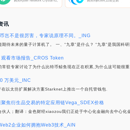
购买Kyber Network Crystal v2,
购买Injective,目前交易
目前交易{Kyber Network
{Injective]股票的顶级加密货币
Crystal v2]股票的顶级加密货币
交易所是Binance、Deepcoin
交易所是Binance、OKX、
BTCEX、Bitrue和CoinW。您
Deepcoin、Bitrue和CoinW。您
以在我们的加密货币交易所页
可以在我们的加密货币交易所页
上找到其他列表.
面上找到其他列表.
关资讯
特币岂不是很厉害，专家说原理不同。_ING
能期待未来的量子计算机了。 一、“九章”是什么？ “九章”是我国科
观看市场报告_CROS Token
raph的常驻专家讨论了为什么比特币鲸鱼现在正在积累,为什么这可能很重
000 万美元_INC
用于在以太坊扩展解决方案Starknet上推出一个自托管钱包.
伙人：读懂聚焦衍生品交易的特定应用链Vega_SDEX价格
raCapital合伙人；翻译：金色财经xiaozou我们正处于中心化金融向去中
现有Web2企业如何拥抱Web3技术_AIN