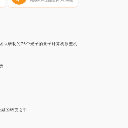
购买Bitcoin,目前交易{Bitcoin]股
票的顶级加密货币交易所是
、
Binance、OKX、Deepcoin、
可
BTCEX和Bitrue。您可以在我们
面
的加密货币交易所页面上找到其
他列表.
研团队研制的76个光子的量子计算机原型机.
要.
心化金融的转变之中.