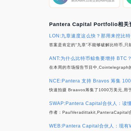
购买Aave,目前交易{Aave]股票
的顶级加密货币交易所是
Binance、OKX、Deepcoin、
BTCEX和Bitrue。您可以在我们
的加密货币交易所页面上找到其
他列表。什么是
Aave（AAVE）？Aave是一种去
Pantera Capital Portfolio相
中心化的金融协议,允许人们借
贷加密货币.
LON:九章速度这么快？那用来挖比
答案是肯定的“九章”不能够破解比特币,只
ANT:为什么比特币鲸鱼要增持 BTC？
在本周的市场报告节目中,Cointeleg
NCE:Pantera 支持 Bravos 筹集 1
快速拍摄 Braavos筹集了1000万美元,
SWAP:Pantera Capital合
作者：PaulVeradittakit,Pante
WEB:Pantera Capital合伙人：