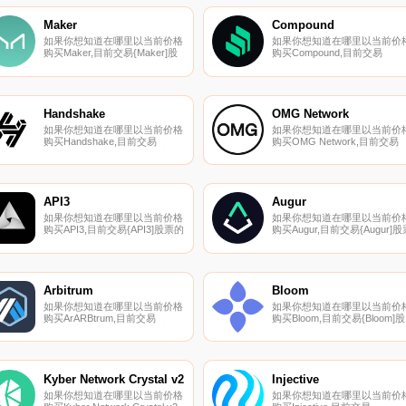
的加密货币交易所页面上找到其
们的加密货币交易所页面上找
他列表。什么是
其他列表.
Maker
Compound
Zcash（ZEC）？Zcash是一种
如果你想知道在哪里以当前价格
如果你想知道在哪里以当前价
去中心化的加密货币,专注于隐
购买Maker,目前交易{Maker]股
购买Compound,目前交易
私和匿名.
票的顶级加密货币交易所是
{Compound]股票的顶级加密货
Binance、OKX、Deepcoin、
币交易所是Binance、OKX、
CoinW和Bitrue。您可以在我们
Deepcoin、CoinW和BTCEX。
的加密货币交易所页面上找到其
您可以在我们的加密货币交易
他列表.
页面上找到其他列表.
Handshake
OMG Network
如果你想知道在哪里以当前价格
如果你想知道在哪里以当前价
购买Handshake,目前交易
购买OMG Network,目前交易
{Handshake]股票的顶级加密货
{OMG Network]股票的顶级加
币交易所是Gate.io、MEXC、
货币交易所是Binance、OKX
CoinEx、HotHNSt和Bittrex。您
Deepcoin、Bitrue和ByOMGt
可以在我们的加密货币交易所页
您可以在我们的加密货币交易
面上找到其他列表.
页面上找到其他列表.
API3
Augur
如果你想知道在哪里以当前价格
如果你想知道在哪里以当前价
购买API3,目前交易{API3]股票的
购买Augur,目前交易{Augur]股
顶级加密货币交易所是
的顶级加密货币交易所是OKX
Binance、OKX、Deepcoin、
Bitrue、CoinW、Bitget和
BTCEX和Bitrue。您可以在我们
DigiFinex。您可以在我们的加
的加密货币交易所页面上找到其
货币交易所页面上找到其他列
他列表.
表.
Arbitrum
Bloom
如果你想知道在哪里以当前价格
如果你想知道在哪里以当前价
购买ArARBtrum,目前交易
购买Bloom,目前交易{Bloom]股
{ArARBtrum]股票的顶级加密货
票的顶级加密货币交易所是
币交易所是Binance、OKX、
Uniswap（V2）。您可以在我
BTCEX、Bitrue和ByARBt。您
的加密货币交易所页面上找到
可以在我们的加密货币交易所页
他列表。Bloom（BLT）是一种
面上找到其他列表.
加密货币,在以太坊平台上运行
Kyber Network Crystal v2
Injective
如果你想知道在哪里以当前价格
如果你想知道在哪里以当前价