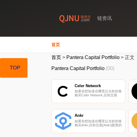
链资讯
首页
首页
>
Pantera Capital Portfolio
>
正文
TOP
Pantera Capital Portfolio
(00)
Celer Network
如果你想知道在哪里以当前价格
购买Celer Network,目前交易
{Celer Network]股票的顶级加密
货币交易所是Binance、OKX、
Deepcoin、CoinW和Bitrue。您
可以在我们的加密货币交易所页
面上找到其他列表.
Ankr
如果你想知道在哪里以当前价格
购买Ankr,目前交易{Ankr]股票的
顶级加密货币交易所是
Binance、CoinW、Bitrue、
ByANKRt和Bitget。您可以在我