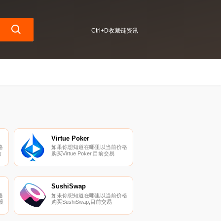
Ctrl+D收藏链资讯
Virtue Poker
格
如果你想知道在哪里以当前价格
前
购买Virtue Poker,目前交易
股票
{Virtue Poker]股票的顶级加密货
币交易所是MEXC和
PancakeSwap（V2）。您可以
在我们的加密货币交易所页面上
到
找到其他列表.
SushiSwap
格
如果你想知道在哪里以当前价格
股
购买SushiSwap,目前交易
{SushiSwap]股票的顶级加密货
币交易所是Binance、OKX、
我
Deepcoin、CoinW和BTCEX。