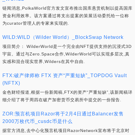
链闻消息,PolkaWorld官方发文宣布推出国库悬赏机制以提高国库
资金利用效率。该方案通过将支出提案的策展活动委托给一位称
为curator管理人的专家来实现的.
WILD:WILD（Wilder World）_BlockSwap Network
项目简介： WilderWorld是一个完全由NFT提供支持的沉浸式3D
宇宙。通过与Zero.Space合作,WilderWorld可以实现多层次,真
实感和混合现实世界,Wilders在其中自由.
FTX:破产律师称 FTX 资产“严重短缺”_TOPDOG Vault
(NFTX)
金色财经报道,根据一份新闻稿,FTX的资产“严重短缺”,该新闻稿详
细介绍了将于周四在破产加密货币交易所中提交的一份报告.
ZOR:预言机项目Razor将于2月4日通过Balancer发售
2000万枚代币_cusdc币是什么
据官方消息,去中心化预言机项目RazorNetwork宣布将于北京时