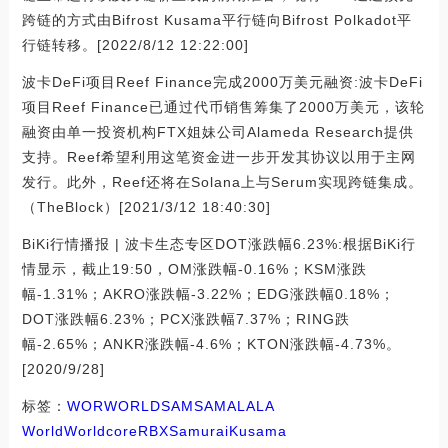
跨链的方式由Bifrost Kusama平行链向Bifrost Polkadot平
行链转移。[2022/8/12 12:22:00]
波卡DeFi项目Reef Finance完成2000万美元融资:波卡DeFi
项目Reef Finance已通过代币销售筹集了2000万美元，该轮
融资由单一投资机构FTX姐妹公司Alameda Research提供
支持。Reef希望利用这笔资金进一步开发其协议以用于主网
发行。此外，Reef还将在Solana上与Serum实现跨链集成。
（TheBlock）[2021/3/12 18:40:30]
BiKi行情播报 | 波卡生态专区DOT涨跌幅6.23%:根据BiKi行
情显示，截止19:50，OM涨跌幅-0.16%；KSM涨跌
幅-1.31%；AKRO涨跌幅-3.22%；EDG涨跌幅0.18%；
DOT涨跌幅6.23%；PCX涨跌幅7.37%；RING跌
幅-2.65%；ANKR涨跌幅-4.6%；KTON涨跌幅-4.73%。
[2020/9/28]
标签：
WOR
WORLD
SAM
SAMA
LALA
World
Worldcore
RBXSamurai
Kusama