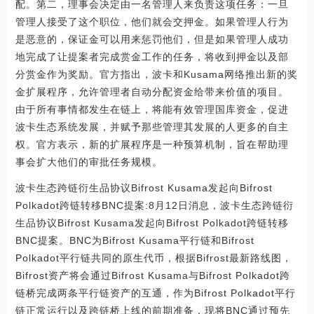
配。第二，理事会决定由一名管理人来负责这项任务：一旦
管理人接受了这个职位，他们就会交押金。如果管理人行为
是恶意的，保证金可以用来惩罚他们，但是如果管理人成功
地完成了让提案者完成赏金工作的任务，将收到押金以及部
分赏金作为奖励。官方指出，波卡和Kusama网络推出新的奖
金扩展程序，允许管理者自动分配资金给带来价值的项目。
由于所有事情都发生在链上，将能有效管理国库资金，促进
波卡生态系统发展，并赋予那些管理其发展的人更多的自主
权。官方表示，新的扩展程序是一种预算机制，旨在帮助理
事会扩大他们的审批任务规模。
波卡生态跨链衍生品协议Bifrost Kusama发起向Bifrost
Polkadot跨链转移BNC提案:8月12日消息，波卡生态跨链衍
生品协议Bifrost Kusama发起向Bifrost Polkadot跨链转移
BNC提案。BNC为Bifrost Kusama平行链和Bifrost
Polkadot平行链共同的原生代币，根据Bifrost最新路线图，
Bifrost资产将会通过Bifrost Kusama与Bifrost Polkadot跨
链桥完成两条平行链资产的互通，作为Bifrost Polkadot平行
链正常运行以及跨链桥上线的前期准备，现将BNC通过预先