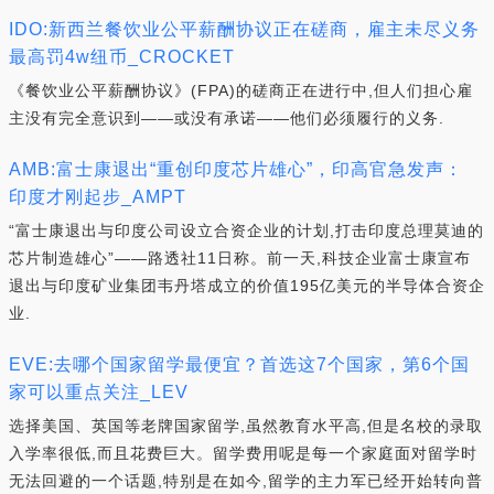
IDO:新西兰餐饮业公平薪酬协议正在磋商，雇主未尽义务
最高罚4w纽币_CROCKET
《餐饮业公平薪酬协议》(FPA)的磋商正在进行中,但人们担心雇
主没有完全意识到——或没有承诺——他们必须履行的义务.
AMB:富士康退出“重创印度芯片雄心”，印高官急发声：
印度才刚起步_AMPT
“富士康退出与印度公司设立合资企业的计划,打击印度总理莫迪的
芯片制造雄心”——路透社11日称。前一天,科技企业富士康宣布
退出与印度矿业集团韦丹塔成立的价值195亿美元的半导体合资企
业.
EVE:去哪个国家留学最便宜？首选这7个国家，第6个国
家可以重点关注_LEV
选择美国、英国等老牌国家留学,虽然教育水平高,但是名校的录取
入学率很低,而且花费巨大。留学费用呢是每一个家庭面对留学时
无法回避的一个话题,特别是在如今,留学的主力军已经开始转向普