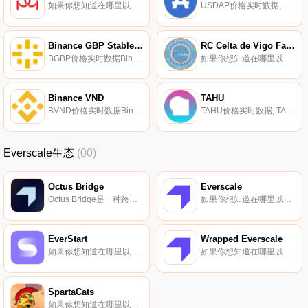
如果你想知道在哪里以当前价格购买Parasset,目前交易{Parasset]股票的顶级加密货币交易所是DODO（BSC）。您可以在我们的加密货币交易所页面上找到其他列表。PUSD、PETH、PBTC等{二进制}由协议抵押品生成,并以1:1的内在价值锚定基础资产.
USDAP价格实时数据, BondAppétit是第一个也是唯一一个拥有稳定币的DeFi协议（截至2021年4月）,该稳定币完全由具有固定定期收入的现实世界资产支持。企业可以从协议中借款（法定货币和加密货币）,提供债券作为抵押品。BondAppétit是以太坊DeFi生态系统的一部分.
Binance GBP Stable Coin
RC Celta de Vigo Fan Token
BGBP价格实时数据Binance GBP Stable Coin（BGBP）是币安发行的代币,价格与英镑挂钩,汇率为1BGBP＝1英镑。据报道,BGBP100%由币安在银行账户中始终持有的相同金额的英镑提供支持.
如果你想知道在哪里以当前价格购买RC Celta de Vigo Fan Token,目前交易{RC Celta de Vigo Fan Token]股票的顶级加密货币交易所是比特币TR。您可以在我们的加密货币交易所页面上找到其他列表.
Binance VND
TAHU
BVND价格实时数据Binance VND（BVND）是一种与越南盾（VND）挂钩的BEP2稳定币。BVND将可在币安交易所以1｛BVND}＝1越南盾的汇率直接购买和兑换.
TAHU价格实时数据, TAHU是一个创新的NFT平台,源于前沿媒体行业和区块链技术的会议,提供丰富的互动内容,释放AAA级媒体行业的创造力。Tahu是第一个提供3D实时媒体的NFT平台。Tahu允许创作者销售各种各样的内容类型.
Everscale生态
(00)
Octus Bridge
Everscale
Octus Bridge是一种跨链互操作性和流动性转移协议,可以在各种区块链（目前为5个：BSC、ETH、Polygon、Everscale、Fantom）之间进行资产的去中心化转移。从Everscale网络的商业模式来看,该协议也可以被视为去中心化银行的类似物.
如果你想知道在哪里以当前价格购买Everscale,目前交易{Everscale]股票的顶级加密货币交易所是Bitrue、ByEVERt、KuCoin、Gate.io和HuoEVER。您可以在我们的加密货币交易所页面上找到其他列表.
EverStart
Wrapped Everscale
如果你想知道在哪里以当前价格购买EverStart,目前交易{EverStart]股票的顶级加密货币交易所是FlatQube交易所。您可以在我们的加密货币交易所页面上找到其他列表。DAO控制的多链启动平台与策划的项目相连接.
如果你想知道在哪里以当前价格购买Wrapped Everscale,目前交易{Wrapped Everscale]股票的顶级加密货币交易所是FlatQube交易所。您可以在我们的加密货币交易所页面上找到其他列表.
SpartaCats
如果你想知道在哪里以当前价格购买SpartaCats,目前交易{SpartaCats]股票的顶级加密货币交易所是FlatQube交易所。您可以在我们的加密货币交易所页面上找到其他列表.