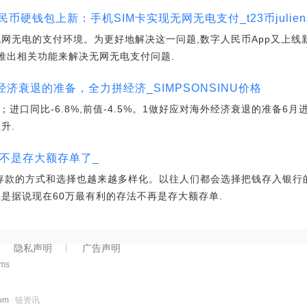
硬钱包上新：手机SIM卡实现无网无电支付_t23币juliens
网无电的支付环境。为更好地解决这一问题,数字人民币App又上线新功
推出相关功能来解决无网无电支付问题.
经济衰退的准备，全力拼经济_SIMPSONSINU价格
.5%；进口同比-6.8%,前值-4.5%。1做好应对海外经济衰退的准备
升.
法不是存大额存单了_
,存款的方式和选择也越来越多样化。以往人们都会选择把钱存入银行
是据说现在60万最有利的存法不再是存大额存单.
隐私声明
广告声明
2ms
.com
链资讯