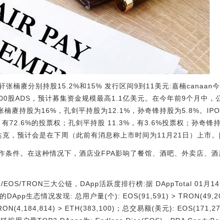
佳轩张楠赓分别持股15.2%和15% 发行区间9到11美元:嘉楠cana
0,000股ADS，预计募集资金规模最高1.1亿美元。在今年前9个月中，
，张楠赓持股为16%，孔剑平持股为12.1%，孙奇锋持股为5.8%。IP
有72.6%的投票权；孔剑平持股 11.3%，有3.6%投票权；孙奇锋持
克，预计会是在下周（此前有消息称上市时间为11月21日）上市。[201
作条件。在这种情况下，酒店业FPA影响了餐馆、酒吧、外卖店、酒店、
ETH/EOS/TRON三大公链，DApp活跃度排行榜:据 DAppTotal 
pp生态情况发现: 总用户量(个): EOS(91,591) > TRON(49,20
TRON(4,184,814) > ETH(383,100)；总交易额(美元): EOS(171,270