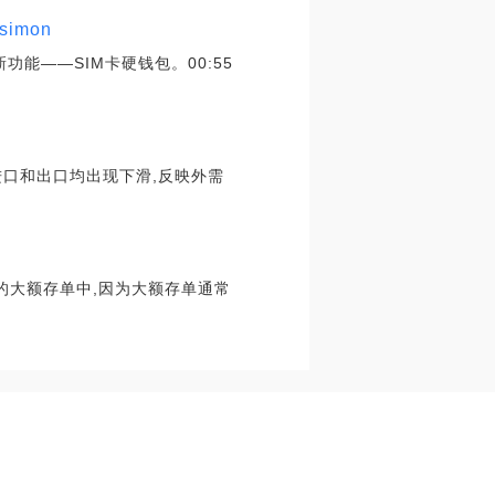
imon
能——SIM卡硬钱包。00:55
6月进口和出口均出现下滑,反映外需
的大额存单中,因为大额存单通常