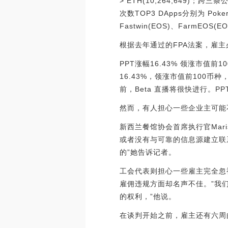
> ETH(10,264,649)；跨三条
次数TOP3 DApps分别为 Poker
Fastwin(EOS)、FarmEOS(EOS
根据去年通过的FPA法案，雇
PPT涨幅16.43% 领涨市值
16.43%，领涨市值前100币种，
前，Beta 直播将很快进行。PPT
然而，有人担心一些企业主可能
新西兰餐馆协会首席执行官Mar
或者没有与可靠的信息源建立联
的”她告诉记者。
工会代表则担心一些雇主完全忽视
雇佣违规方面却名声不佳。”我
的权利，”他说。
在谈判开始之前，雇主还有六周