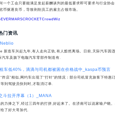
何一个工会只要能满足发起薪酬谈判的最低要求即可要求与行业协会
劣币驱逐良币，导致剥削员工的雇主占领市场。
o
EVERMARS
CROCKET
CrowdWiz
热门资讯
eblio
uice 新造车兴起九年,有人走向正轨,有人黯然离场。日前,天际汽车
际汽车及旗下电咖汽车零部件制造有.
租车低40%，滴滴与司机都被困在价格战中_kaspa币预言
“炸店”相似,网约车出现了“打针”的情况：部分司机冒充旅客下特惠
等到驾驶员快到时,才取消订单.
之斗拉开序幕（1）_MANA
代的力捧之下,经过三四年的打拼,好起来了。在济南可以说家喻户晓。
给了好大哥加代.