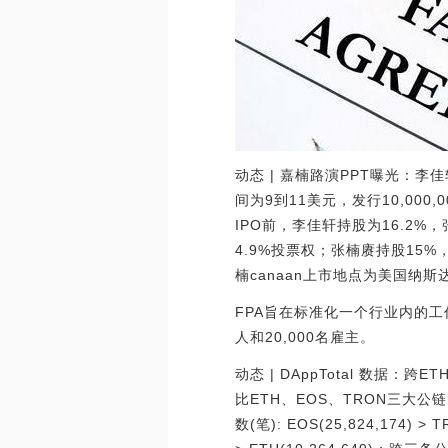
动态 | 嘉楠路演PPT曝光：李
间为9到11美元，发行10,00
IPO前，李佳轩持股为16.2%
4.9%投票权；张楠赓持股15%，
楠canaan上市地点为美国纳斯达
FPA旨在标准化一个行业内的工
人和20,000名雇主。
动态 | DAppTotal 数据：跨
比ETH、EOS、TRON三大公链的DA
数(笔): EOS(25,824,174) > 