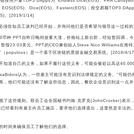
公链按用户量TOP3 DApps为: Endless Dice(EOS)、PRA Candy
 EOS(EOS)、Dice(EOS)、Fastwin(EOS)；按交易额TOP3 DApp
)。[2019/1/14]
主必须告知员工谈判已经开始，并询问他们是否希望与领导这一过程
前100币种:PPT自昨日晚间放量大涨，价格站上新台阶，经短暂回调，
暂报23.03美元。PPT的CEO兼创始人Steve Nico William
（populous）是一个基于区块链的票据金融交易系统。[2018/4/17
不知道自己的义务，如果不履行这些义务，可能会被处以高达40,00
isaBidois认为，一些雇主可能没有意识到法律规定的义务。“可
系，他们可能还没有了解这些信息，因此，餐饮企业意识到这一点并
了这些规则。联合工会全国秘书约翰·克罗克(JohnCrocker)表
们已经看到有雇主向员工施压，要求他们选择退出，这显然是非法的
的时间来确保员工了解他们的选择。