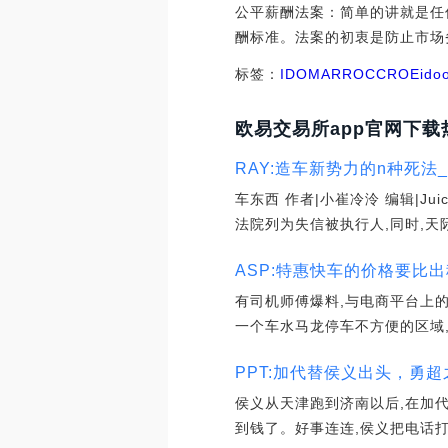
公平薪酬法案：简单的讲就是任
酬标准。法案的初衷是防止市场
标签：
IDO
MAR
ROC
CRO
Eido
欧易交易所app官网下载
RAY:造车新势力的n种死法_N
车东西 作者|小崔冷泠 编辑|J
法院列为失信被执行人,同时,天
ASP:特惠快车的价格要比出
有司机师傅爆料,与电商平台上的
一个车水马龙停车不方便的区域,
PPT:加代替侯义出头，勇超
侯义从天津跑到济南以后,在加
到钱了。好事连连,侯义把电话打