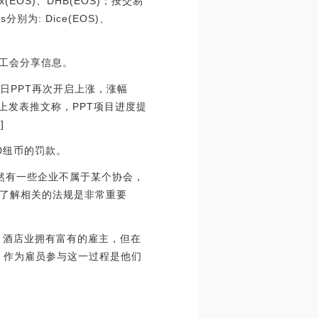
Box(EOS)、DHB(EOS)；按交易
s分别为: Dice(EOS)、
的工会分享信息。
今日PPT再次开启上涨，涨幅
s在推特上发表推文称，PPT项目进度提
]
0纽币的罚款。
能仍然有一些企业不属于某个协会，
了解相关的法规是非常重要
示，酒店业拥有富有的雇主，但在
。作为雇员参与这一过程是他们