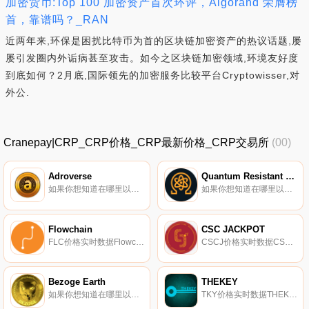
加密货币:Top 100 加密资产首次环评，Algorand 荣膺榜
首，靠谱吗？_RAN
近两年来,环保是困扰比特币为首的区块链加密资产的热议话题,屡
屡引发圈内外诟病甚至攻击。如今之区块链加密领域,环境友好度
到底如何？2月底,国际领先的加密服务比较平台Cryptowisser,对
外公.
Cranepay|CRP_CRP价格_CRP最新价格_CRP交易所
(00)
Adroverse
Quantum Resistant Ledger
如果你想知道在哪里以当前价格购买Adroverse,目前交易{Adroverse]股票的顶级加密货币交易所是LATOKEN和PancakeSwap（V2）。您可以在我们的加密货币交易所页面上找到其他列表。英雄元宇宙是一系列模拟Adroverse银河进化的游戏和应用程序.
如果你想知道在哪里以当前价格购买Quantum Resistant Ledger,目前交易{Quantum Resistant Ledger]股票的顶级加密货币交易所是CoinTiger和Bittrex。您可以在我们的加密货币交易所页面上找到其他列表.
Flowchain
CSC JACKPOT
FLC价格实时数据Flowchain是一个物联网项目,利用分布式账本技术（DLT）实现对等物联网网络和实时数据交易。{二进制}-；s的PPKI技术为标记化硬件实时提供随机和唯一的公钥,无需任何中介即可快速安全地转移交易数字资产.
CSCJ价格实时数据CSC Jackpot声称是一款基于区块链技术的数字彩票风格游戏,可确保抽奖的公平性和结果的绝对透明度。据称,用户可以在CSC Jackpot网站上验证基于门票销售和公平抽奖过程的透明奖金.
Bezoge Earth
THEKEY
如果你想知道在哪里以当前价格购买Bezoge Earth,目前交易{Bezoge Earth]股票的顶级加密货币交易所是MEXC。您可以在我们的加密货币交易所页面上找到其他列表.
TKY价格实时数据THEKEY（TKY）项目团队旨在在近地天体区块链上创建一个身份验证（IDV）工具。THEKEYIDV工具将通过使用政府授权的个人身份信息（PII）进行动态多维识别（BDMI）。据报道,IDV工具已在两个试点城市用于移动社会保险,人们可以在那里获得养老金或医疗保险报销.