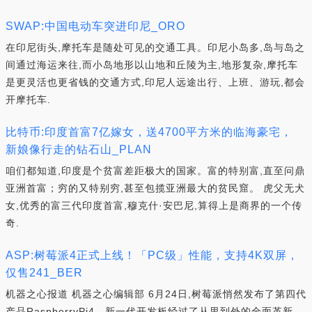
SWAP:中国电动车突进印尼_ORO
在印尼街头,摩托车是随处可见的交通工具。印尼小岛多,岛与岛之
间通过海运来往,而小岛地形以山地和丘陵为主,地形复杂,摩托车
是更灵活也更省钱的交通方式,印尼人远途出行、上班、游玩,都会
开摩托车.
比特币:印度首富7亿嫁女，送4700平方米的临海豪宅，
新娘像行走的钻石山_PLAN
咱们都知道,印度是个贫富差距极大的国家。富的特别富,直至问鼎
亚洲首富；穷的又特别穷,甚至包揽亚洲最大的贫民窟。 虎父无犬
女,优秀的富三代印度首富,穆克什·安巴尼,算得上是商界的一个传
奇.
ASP:树莓派4正式上线！「PC级」性能，支持4K双屏，
仅售241_BER
机器之心报道 机器之心编辑部 6月24日,树莓派悄然发布了第四代
产品RaspberryPi4。新一代开发板经过了从里到外的全面革新,