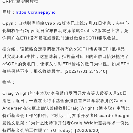
CRP价格实时数据
网址：
https://cranepay.io
Opyn：自动财库策略Crab v2版本已上线:7月31日消息，去中心
化期权平台Opyn近日宣布自动财库策略Crab v2版本已上线，允
许用户在ETH没有暴涨或暴跌时通过做空oSQTH赚取收益。
据介绍，该策略会定期调整其持有的oSQTH债务和ETH抵押品，
以实现delta中性，这意味着，抵押品对ETH的正敞口恰好抵消了
oSQTH的负敞口，使该头寸对ETH价格的敞口为中性。如果ETH
价格保持不变，那么收益最大。[2022/7/31 2:49:40]
推特：
Craig Wright的“中本聪”身份遭门罗币开发者等人质疑:6月20日
消息，近日，一直在比特币基金会担任首席科学家职务的Gavin
Andersen在法庭上确认曾经收到Craig Wright（澳本聪）申请比
特币基金会工作的邮件。?对此，门罗币开发者Riccardo Spagni
发推文质疑：“为什么比特币开创者Craig Wright需要寻求一份比
特币基金会的工作呢？”（U.Today）[2020/6/20]