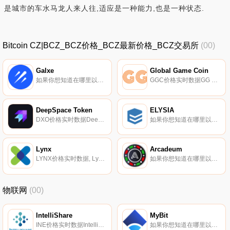
是城市的车水马龙人来人往,适应是一种能力,也是一种状态.
Bitcoin CZ|BCZ_BCZ价格_BCZ最新价格_BCZ交易所
(00)
Galxe
Global Game Coin
如果你想知道在哪里以当前价格购买Galxe,目前交易{Galxe]股票的顶级加密货币交易所是Binance、Deepcoin、CoinW、BTCEX和Bitrue。您可以在我们的加密货币交易所页面上找到其他列表.
GGC价格实时数据GG World Lottery旨在提供基于以太坊智能合约的全球和国家在线彩票,该合约具有基于量子物理原理的真实随机数生成器,并经国际游戏实验室认证.
DeepSpace Token
ELYSIA
DXO价格实时数据DeepSpace是第一部赚取区块链元宇宙的游戏,在这里你可以创建和统治自己的文明,征服新的土地,探索未知的宇宙.
如果你想知道在哪里以当前价格购买ELYSIA,目前交易{ELYSIA]股票的顶级加密货币交易所是BTCEX、XT.COM、MEXC、Bithumb和Uniswap（V2）。您可以在我们的加密货币交易所页面上找到其他列表.
Lynx
Arcadeum
LYNX价格实时数据, Lynx由北卡罗来纳州夏洛特市的一个团队于2017年12月24日推出,旨在为应用程序开发人员创建一个稳定、环保的平台,用于存储和验证关键数据.
如果你想知道在哪里以当前价格购买Arcadeum,目前交易{Arcadeum]股票的顶级加密货币交易所是BTCEX、BKEX、Uniswap（V3）（ArARCtrum）、Trader Joe V2（ArARCtlum）和KyberSwap Elastic（ArARCttrum）.
物联网
(00)
IntelliShare
MyBit
INE价格实时数据IntelliShare将自己描述为基于网格技术的分布式网络。据报道,它为社区定制私人网络,并为商业用途提供网络支持.
如果你想知道在哪里以当前价格购买MyBit,目前交易{MyBit]股票的顶级加密货币交易所是ProBit Global和Bancor Network。您可以在我们的加密货币交易所页面上找到其他列表。MyBit（MYB）是一种加密货币,在以太坊平台上运行.