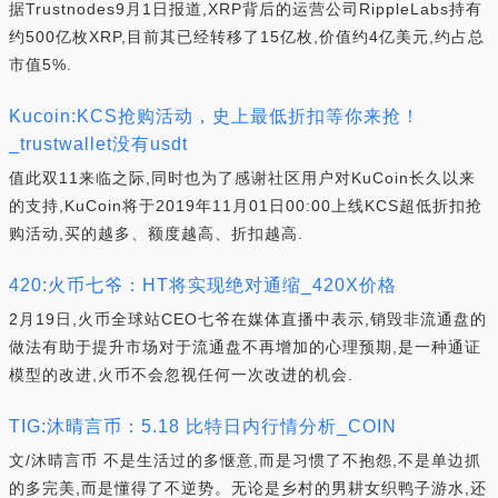
据Trustnodes9月1日报道,XRP背后的运营公司RippleLabs持有
约500亿枚XRP,目前其已经转移了15亿枚,价值约4亿美元,约占总
市值5%.
Kucoin:KCS抢购活动，史上最低折扣等你来抢！
_trustwallet没有usdt
值此双11来临之际,同时也为了感谢社区用户对KuCoin长久以来
的支持,KuCoin将于2019年11月01日00:00上线KCS超低折扣抢
购活动,买的越多、额度越高、折扣越高.
420:火币七爷：HT将实现绝对通缩_420X价格
2月19日,火币全球站CEO七爷在媒体直播中表示,销毁非流通盘的
做法有助于提升市场对于流通盘不再增加的心理预期,是一种通证
模型的改进,火币不会忽视任何一次改进的机会.
TIG:沐晴言币：5.18 比特日内行情分析_COIN
文/沐晴言币 不是生活过的多惬意,而是习惯了不抱怨,不是单边抓
的多完美,而是懂得了不逆势。无论是乡村的男耕女织鸭子游水,还