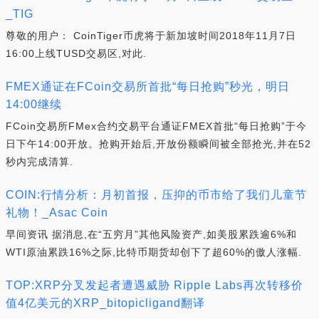
_TIG
尊敬的用户： CoinTiger币虎将于新加坡时间2018年11月7日
16:00上线TUSD交易区,对此.
FMEX通证在FCoin交易所首批“每日抢购”秒光，明日
14:00继续
FCoin交易所FMex合约交易平台通证FMEX首批“每日抢购”于今
日下午14:00开放。抢购开始后,开放份额瞬间被全部抢光,并在52
秒内完成清算.
COIN:行情分析：月初首报，压抑的币市给了我们儿童节
礼物！_Asac Coin
早间资讯 据消息,在“五穷月”其他风险资产,如美股累跌逾6%和
WTI原油累跌16%之际,比特币期货却创下了超60%的傲人涨幅.
TOP:XRP分叉发起者遭遇威胁 Ripple Labs再次转移价
值4亿美元的XRP_bitopicligand翻译