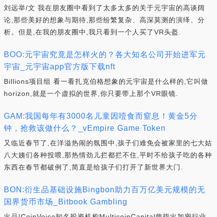
刘远举/文 我在朋友圈中看到了太多太多的关于元宇宙的高谈阔
论,那些美好的想象与期待,那些纷繁复杂、高深莫测的演绎、分
析。但是,在我的朋友圈中,我只看到一个人买了VR头盔.
BOO:元宇宙究竟是怎样火的？各大知名公司开始进军元
宇宙_元宇宙app官方版下载nft
Billions项目组 看一看扎克伯格想象的元宇宙是什么样的,它叫做
horizon,就是一个虚拟的世界,你只要带上那个VR眼镜.
GAM:我国每年有3000名儿童因噎食而窒息！黄金5分
钟，抢救该做什么？_vEmpire Game Token
又临近春节了,在洋溢热闹的氛围中,孩子们难免会被家里的七大姑
八大姨们各种投喂,那热情劲儿拦都拦不住,平时不给孩子吃的各种
东西在春节都破例了,简直是给孩子们打开了新世界大门.
BON:衍生品基础设施Bingbon助力百万亿美元规模的无
国界货币市场_Bitbook Gambling
出品|CoinVoice知名投资机构MulticoinCapital曾指出加密行业