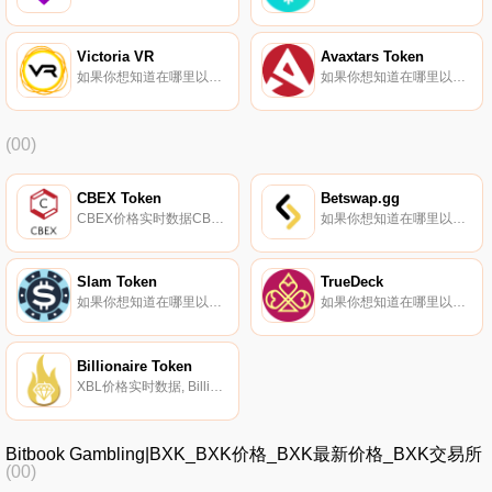
Victoria VR
Avaxtars Token
如果你想知道在哪里以当前价格购买Victoria VR,目前交易{Victoria VR]股票的顶级加密货币交易所是KuCoin、BitMart、Gate.io、HuoVR和HotVRt。您可以在我们的加密货币交易所页面上找到其他列表.
如果你想知道在哪里以当前价格购买Avaxtars Token,目前交易{Avaxtars Token]股票的顶级加密货币交易所是Bitrue、MEXC、LATOKEN、Trader Joe（雪崩）和Pangolin。您可以在我们的加密货币交易所页面上找到其他列表.
(00)
CBEX Token
Betswap.gg
CBEX价格实时数据CBEX代币是CBEX交易所的本地资产。据报道,持有CBEX代币的用户将根据其持有量占总供应量的百分比每月获得代币股息.
如果你想知道在哪里以当前价格购买Betswap.gg,目前交易{Betswap.gg]股票的顶级加密货币交易所是AscendEX（BitMax）、Trader Joe（Avalanche）、KyberSwap Elastic（Avalance）、SushiSwap（Fantom）和Sushi.
Slam Token
TrueDeck
如果你想知道在哪里以当前价格购买Slam Token,目前交易{Slam Token]股票的顶级加密货币交易所是PancakeSwap（V2）。您可以在我们的加密货币交易所页面上找到其他列表。SLAM旨在创建一个从平台到创新的NFT收藏和应用程序的产品生态系统.
如果你想知道在哪里以当前价格购买TrueDeck,目前交易{TrueDeck]股票的顶级加密货币交易所是Mercatox。您可以在我们的加密货币交易所页面上找到其他列表。TrueDeck（TDP）是一种加密货币,在以太坊平台上运行.
Billionaire Token
XBL价格实时数据, Billionaire Token是一种加密货币代币,在EOS平台上运行。大多数其他硬币或代币都有某种挖掘系统。另一方面,Billionaire Token却恰恰相反：它的特点是通货紧缩机制,摧毁了30%的硬币。因此,随着越来越多的人,代币变得越来越稀有.
Bitbook Gambling|BXK_BXK价格_BXK最新价格_BXK交易所
(00)