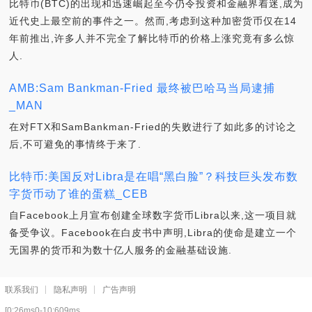
比特币(BTC)的出现和迅速崛起至今仍令投资和金融界着迷,成为
近代史上最空前的事件之一。然而,考虑到这种加密货币仅在14
年前推出,许多人并不完全了解比特币的价格上涨究竟有多么惊
人.
AMB:Sam Bankman-Fried 最终被巴哈马当局逮捕
_MAN
在对FTX和SamBankman-Fried的失败进行了如此多的讨论之
后,不可避免的事情终于来了.
比特币:美国反对Libra是在唱“黑白脸”？科技巨头发布数
字货币动了谁的蛋糕_CEB
自Facebook上月宣布创建全球数字货币Libra以来,这一项目就
备受争议。Facebook在白皮书中声明,Libra的使命是建立一个
无国界的货币和为数十亿人服务的金融基础设施.
联系我们
隐私声明
广告声明
[0:26ms0-10:609ms