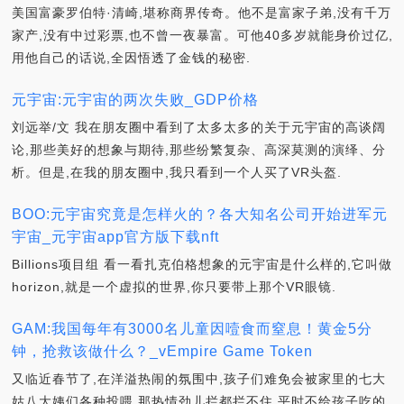
美国富豪罗伯特·清崎,堪称商界传奇。他不是富家子弟,没有千万
家产,没有中过彩票,也不曾一夜暴富。可他40多岁就能身价过亿,
用他自己的话说,全因悟透了金钱的秘密.
元宇宙:元宇宙的两次失败_GDP价格
刘远举/文 我在朋友圈中看到了太多太多的关于元宇宙的高谈阔
论,那些美好的想象与期待,那些纷繁复杂、高深莫测的演绎、分
析。但是,在我的朋友圈中,我只看到一个人买了VR头盔.
BOO:元宇宙究竟是怎样火的？各大知名公司开始进军元
宇宙_元宇宙app官方版下载nft
Billions项目组 看一看扎克伯格想象的元宇宙是什么样的,它叫做
horizon,就是一个虚拟的世界,你只要带上那个VR眼镜.
GAM:我国每年有3000名儿童因噎食而窒息！黄金5分
钟，抢救该做什么？_vEmpire Game Token
又临近春节了,在洋溢热闹的氛围中,孩子们难免会被家里的七大
姑八大姨们各种投喂,那热情劲儿拦都拦不住,平时不给孩子吃的