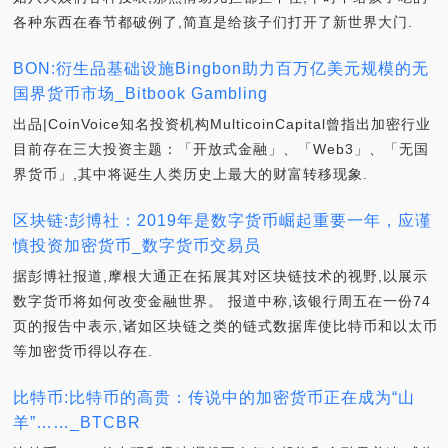
各种东西在春节都破例了,简直是给孩子们打开了新世界大门.
BON:衍生品基础设施Bingbon助力百万亿美元规模的无
国界货币市场_Bitbook Gambling
出品|CoinVoice知名投资机构MulticoinCapital曾指出加密行业
目前存在三大投资主题：「开放式金融」、「Web3」、「无国
界货币」,其中将诞生人类历史上最大的财富转移现象.
区块链:彭博社：2019年是数字货币崛起重要一年，应谨
慎投资加密货币_数字货币交易员
据彭博社报道,摩根大通正在拓展其对区块链技术的视野,以展示
数字货币将如何改变金融世界。 报道中称,该银行周五在一份74
页的报告中表示,诸如区块链之类的链式数据库使比特币和以太币
等加密货币得以存在.
比特币:比特币的高贵：传说中的加密货币正在成为“山
羊”……_BTCBR