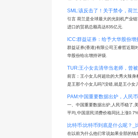
SML:该反击了！关于禁令，荷兰态
引言 荷兰是全球最大的光刻机产业链
进口的贸易总额高达835亿元.
ICC:群益证券：给予大华股份增持
群益证券(香港)有限公司王睿哲近期对
华股份给出增持评级.
TUR:王小女去清华当老师，曾被疑是
前言：王小女儿何超欣的大秀火辣身材
是王那个小女儿吗?没错,就是王小女
PAM:中国重要数据出炉，人民币
一、中国重要数据出炉,人民币稳了,美债
平均,中国居民消费价格同比上涨0.7%
比特币:比特币到底是什么呢？_
在以前为什么他们常说如果全部的钱