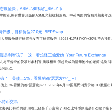
度坚决，ASML“和稀泥”_SMLY币
掌控者,拥有世界顶级的ASML光刻机制造商。中荷两国的贸易总额去年达到
评级，目标价位27.0元_BEPSwap
大华股份进行研究并发布了研究报告《2023H1净利YOY+30%,符合预
利智孩子，这一看难怪王偏爱她_Your Future Exchange
,与王曾经的爱慕对象利智,旗鼓相当 何超欣成为清华附小的老师,这则消
儿何超欣.
稳了，美债上5%，看懂的都“瑟瑟发抖”_IFT
上5%,看懂的都“瑟瑟发抖”！ 2023年6月,中国居民消费价格CPI数据出炉
.
比特币交易
拿去买比特币的话,现在已经是千万富翁了,那么比特币到底是什么呢？接