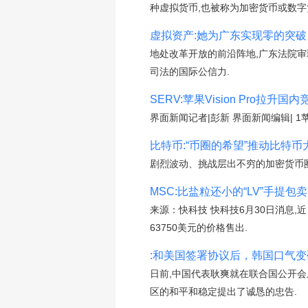
种虚拟货币,也被称为加密货币或数字
虚拟资产:她为广东实现零的突
地处改革开放的前沿阵地,广东法院审
司法的国际公信力.
SERV:苹果Vision Pro拉
界面新闻记者|彭新 界面新闻编辑| 1
比特币:“币圈的希望”推动比特币
剧烈波动、挑战层出不穷的加密货币圈
MSC:比盐粒还小的“LV”手提包
来源：快科技 快科技6月30日消息,
63750美元的价格售出.
:和美国签署协议后，韩国口气
日前,中国代表耿爽就在联合国公开会
区的和平和稳定提出了诚恳的忠告.