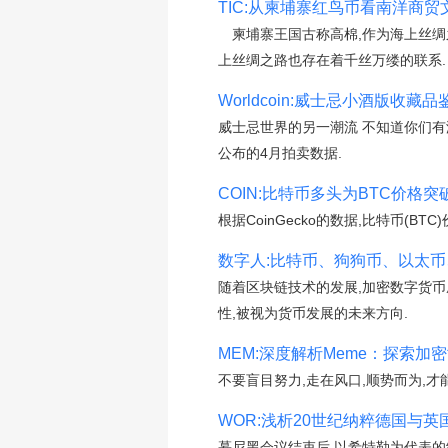
TIC:从柬埔寨红鸟币看南洋商贸文化
柬埔寨王国古称高棉,作为海上丝绸
上丝绸之路也存在着千丝万缕的联系.
Worldcoin:威士忌小酒版收藏
威士忌世界的另一潮流 不知道你们有没
公布的4月拍卖数据.
COIN:比特币多头为BTC价格突
根据CoinGecko的数据,比特币(B
数字人:比特币、狗狗币、以太币
随着区块链技术的发展,加密数字货
性,被视为货币发展的未来方向.
MEM:深度解析Meme：探索加
不要盲目努力,走在风口,顺势而为,才
WOR:浅析20世纪纳粹德国与英国对
慕尼黑会议结束后,以希特勒为代表的