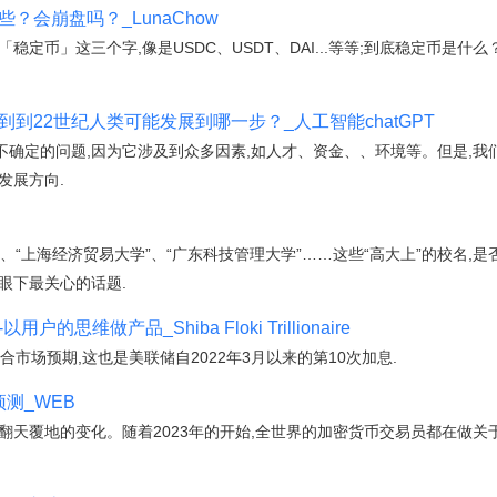
？会崩盘吗？_LunaChow
稳定币」这三个字,像是USDC、USDT、DAI...等等;到底稳定币是
到22世纪人类可能发展到哪一步？_人工智能chatGPT
不确定的问题,因为它涉及到众多因素,如人才、资金、、环境等。但是,我
发展方向.
”、“上海经济贸易大学”、“广东科技管理大学”……这些“高大上”的校名
眼下最关心的话题.
思维做产品_Shiba Floki Trillionaire
合市场预期,这也是美联储自2022年3月以来的第10次加息.
预测_WEB
翻天覆地的变化。随着2023年的开始,全世界的加密货币交易员都在做关