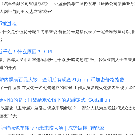
布《汽车金融公司管理办法》；证监会指导中证协发布《证券公司债券业
人网络与阿里云达成“游戏+A.
币被过程
么,什么是价值符号呢？简单来说,价值符号是指代表了一定金额数量可以
.
近千点！什么原因？_CPI
在岸、离岸人民币汇率连续回升近千点,升幅均超过1%。多位业内人士看来,
道的开始.
火化炉内飘满百元大钞，查明后有现金21万_cpi币加密价格指数
生了一件怪事,在火化一名七旬老汉的时候,工作人员发现火化炉内出现了些许
更可怕的是：肖战给观众留下的思维定式_Godzillion
肖战需要《玉骨遥》这部古偶剧来续命呢？ 一部分人认为是粉丝和观众太
更19天.
 福特绿色车辙驶向未来捞大渔｜汽势纵横_智能家