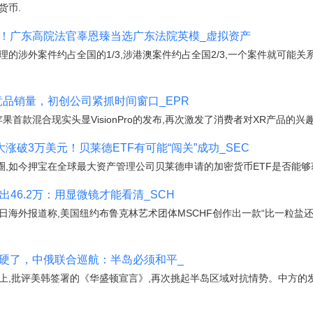
货币.
破！广东高院法官辜恩臻当选广东法院英模_虚拟资产
理的涉外案件约占全国的1/3,涉港澳案件约占全国2/3,一个案件就可能
升国内竞品销量，初创公司紧抓时间窗口_EPR
苹果首款混合现实头显VisionPro的发布,再次激发了消费者对XR产品的
大涨破3万美元！贝莱德ETF有可能“闯关”成功_SEC
,如今押宝在全球最大资产管理公司贝莱德申请的加密货币ETF是否能够
卖出46.2万：用显微镜才能看清_SCH
近日海外报道称,美国纽约布鲁克林艺术团体MSCHF创作出一款“比一粒盐
变硬了，中俄联合巡航：半岛必须和平_
上,批评美韩签署的《华盛顿宣言》,再次挑起半岛区域对抗情势。中方的