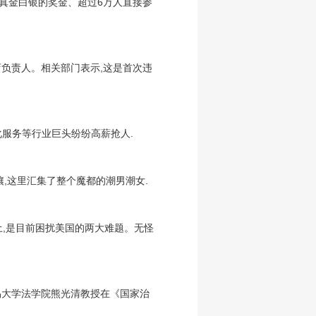
万人民币真金白银的奖金、超过6万人直接参
店负责人。相关部门表示,这是首次违
字化服务等行业巨头纷纷高薪抢人.
攘,这里汇集了整个魔都的潮男潮女.
土,是目前困扰美国的两大难题。无怪
易大学法学院熊光清教授在《国家治