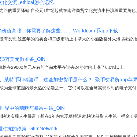
交流_ethical怎么记忆
之路的重要驿站,自公元1世纪起就在南洋商贸文化交流中扮演着重要角色,
品鉴价值高涨，你需要了解这些……_Worldcoin币app下载
有发现,这些年的拍卖会和二级市场上手掌大的小酒版格外火爆,卖出的价格还特别高
破3万美元做准备_OIN
TC)价格在29000美元左右的当前水平在过去24小时内上涨了6.0%以上.
、莱特币和瑞波币，这些加密货币是什么？_聚币交易所app苹
币成为全球范围内最火热的话题之一。它们可以在全球实现即时的电子支付
密世界中的幽默与暴富神话_OIN
能快速实现人生暴富！想在3年内实现草根逆袭,快速获取人生第一桶金！关注
抗的政策_GlimNetwork
纳粹党高层深知“无英格兰”政策不能够长久地实施。所以纳粹德国自慕尼