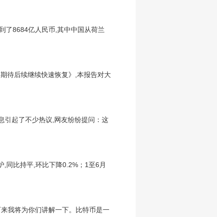
了8684亿人民币,其中中国从荷兰
期,期待后续继续快速恢复》,本报告对大
息引起了不少热议,网友纷纷提问：这
,同比持平,环比下降0.2%；1至6月
下来我将为你们讲解一下。比特币是一