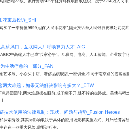
irst|刘天鸣风雨历程23载、累计资助506个优秀环保项目或组织、授予3260
币花束后投诉_SHI
购买了一束价值9999元的“人民币花束”,隔天投诉至人民银行要求处罚花
站上高薪风口，互联网大厂呼唤算力人才_AIG
领域AIGC中高端人才已成“兵家必争”。互联网、电商、人工智能、企业数
为生活疗愈的一部分_FAN
,概念艺术展、小众买手店、奢侈品旗舰店,一应俱全,不同于南京路的游客熙
土这两大难题，如果无法解决影响有多大？_ETW
上下急得团团转,两大难题摆在眼前,成了绕不开,逃不掉的拦路虎。美债与稀
土.
术使用的法律规制：现状、问题与趋势_Fusion Heroes
展和探索阶段,其实际影响取决于具体的应用场景和实施方式。对外经济贸
中存在一些重大风险,需要进行有.