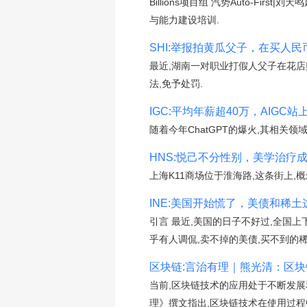
Billions项目组 汽势Auto-F
与能力建设培训.
SHI:举报拍黄瓜父子，在买人民
最近,湖南一对职业打假人父子在花店
法,免予处罚.
IGC:平均年薪超40万，AIGC
随着今年ChatGPT的爆火,其相关
HNS:悦己不分性别，美学治疗成
上海K11商场位于淮海路,这条街上
INE:美国开始慌了，美债和稀
引言 最近,美国的日子不好过,全国
乎有人调侃,卖不掉的美债,买不到的稀
区块链:言治有理｜熊光清：区块链技
当前,区块链技术的应用处于不断发
理》撰文指出,区块链技术在使用过程