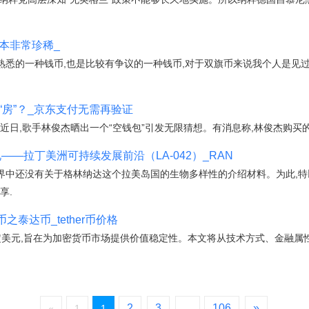
本非常珍稀_
熟悉的一种钱币,也是比较有争议的一种钱币,对于双旗币来说我个人是见过
“房”？_京东支付无需再验证
)近日,歌手林俊杰晒出一个“空钱包”引发无限猜想。有消息称,林俊杰购买的
——拉丁美洲可持续发展前沿（LA-042）_RAN
世界中还没有关于格林纳达这个拉美岛国的生物多样性的介绍材料。为此,
享.
之泰达币_tether币价格
的比率锚定美元,旨在为加密货币市场提供价值稳定性。本文将从技术方式、金融
2
3
106
»
«
1
1
...