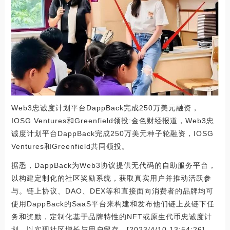
Web3忠诚度计划平台DappBack完成250万美元融资，
IOSG Ventures和Greenfield领投:金色财经报道，Web3忠
诚度计划平台DappBack完成250万美元种子轮融资，IOSG
Ventures和Greenfield共同领投。
据悉，DappBack为Web3协议提供无代码的自助服务平台，
以构建定制化的社区奖励系统，获取真实用户并推动活跃参
与。链上协议、DAO、DEX等和直接面向消费者的品牌均可
使用DappBack的SaaS平台来构建和发布他们链上及链下任
务和奖励，定制化基于品牌特性的NFT或原生代币忠诚度计
划，以实现社区增长与用户留存。[2023/4/10 13:54:26]