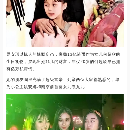
梁安琪以惊人的慷慨姿态，豪掷13亿港币作为女儿何超欣的
生日礼物，展现出她非凡的财富，年仅20岁的何超欣早已拥
有亿万私房钱。
她的朋友圈里充满了超级富豪，列举两位大家都熟悉的，华
为小公主姚安娜和南京前首富女儿袁九儿