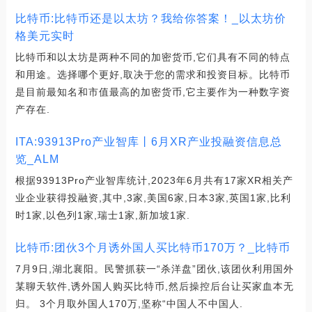
比特币:比特币还是以太坊？我给你答案！_以太坊价
格美元实时
比特币和以太坊是两种不同的加密货币,它们具有不同的特点
和用途。选择哪个更好,取决于您的需求和投资目标。比特币
是目前最知名和市值最高的加密货币,它主要作为一种数字资
产存在.
ITA:93913Pro产业智库丨6月XR产业投融资信息总
览_ALM
根据93913Pro产业智库统计,2023年6月共有17家XR相关产
业企业获得投融资,其中,3家,美国6家,日本3家,英国1家,比利
时1家,以色列1家,瑞士1家,新加坡1家.
比特币:团伙3个月诱外国人买比特币170万？_比特币
7月9日,湖北襄阳。民警抓获一“杀洋盘”团伙,该团伙利用国外
某聊天软件,诱外国人购买比特币,然后操控后台让买家血本无
归。 3个月取外国人170万,坚称“中国人不中国人.