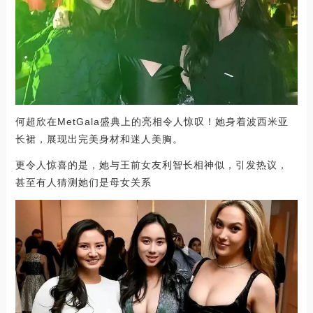
何超欣在MetGala盛典上的亮相令人惊叹！她身着波西米亚
长裙，展现出完美身材和迷人美胸。
更令人惊喜的是，她与王前女友利智长相神似，引发热议，
甚至有人猜测她们是母女关系