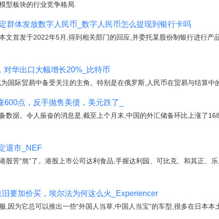
模型板块的行业竞争格局.
特定群体发放数字人民币_数字人民币怎么提现到银行卡吗
本文首发于2022年5月,得到相关部门的回应,并委托某股份制银行进行
，对华出口大幅增长20%_比特币
成为国际贸易中备受关注的主角。特别是在俄罗斯,人民币在贸易与结算中
涨600点，反手抛售美债，美元跌了_
数据。令人振奋的消息是,截至上个月末,中国的外汇储备环比上涨了168亿美
定退市_NEF
港股苦“熬”了。港股上市公司达利食品,手握达利园、可比克、和其正、
旧要加价买，埃尔法为何这么火_Experiencer
服,因为它总可以推出一些“外国人当草,中国人当宝”的车型,很多在日本本