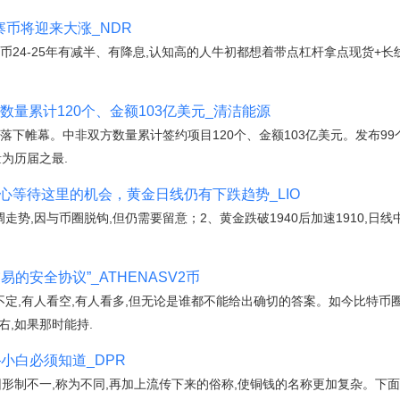
寨币将迎来大涨_NDR
道比特币24-25年有减半、有降息,认知高的人牛初都想着带点杠杆拿点现货+
数量累计120个、金额103亿美元_清洁能源
落下帷幕。中非双方数量累计签约项目120个、金额103亿美元。发布99
量为历届之最.
耐心等待这里的机会，黄金日线仍有下跌趋势_LIO
走势,因与币圈脱钩,但仍需要留意；2、黄金跌破1940后加速1910,日
易的安全协议”_ATHENASV2币
伏不定,有人看空,有人看多,但无论是谁都不能给出确切的答案。如今比特币
左右,如果那时能持.
小白必须知道_DPR
因形制不一,称为不同,再加上流传下来的俗称,使铜钱的名称更加复杂。下