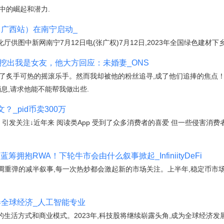
中的崛起和潜力.
（广西站）在南宁启动_
供图中新网南宁7月12日电(张广权)7月12日,2023年全国绿色建材下
丝挖出我是女友，他大方回应：未婚妻_ONS
为了炙手可热的摇滚乐手。然而我却被他的粉丝追寻,成了他们追捧的焦点
息,请求他能不能帮我做出些.
？_pid币卖300万
冲上热搜 引发关注↓近年来 阅读类App 受到了众多消费者的喜爱 但一些侵害消
筹拥抱RWA！下轮牛市会由什么叙事掀起_InfiniityDeFi
老调重弹的减半叙事,每一次热炒都会激起新的市场关注。上半年,稳定币市场
卷全球经济_人工智能专业
生活方式和商业模式。2023年,科技股将继续崭露头角,成为全球经济