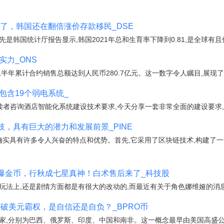
住了，韩国还在翻倍涨价存款移民_DSE
是韩国统计厅报告显示,韩国2021年总和生育率下降到0.81,是全球有
实力_ONS
上半年累计合约销售总额达到人民币280.7亿元。这一数字令人瞩目,展现
包含19个弱电系统_
的读者咨询酒店智能化系统建设技术要求,今天分享一套非常全面的建设要求,
沿科技，具有巨大的潜力和发展前景_PINE
科技,确实具有许多令人兴奋的特点和优势。首先,它采用了区块链技术,构建
被爆金币，行秋成七星真神！白术售后来了_科技股
玩法上,还是剧情方面都是有很大的改动的,而最近有关于角色娜维娅的消
打破美元霸权，是自信还是自负？_BPRO币
家,分别为巴西、俄罗斯、印度、中国和南非。这一概念最早由美国高盛公司