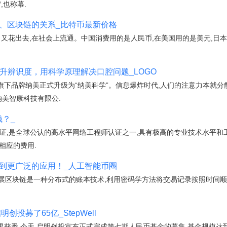
,也称幕.
币、区块链的关系_比特币最新价格
了又花出去,在社会上流通。中国消费用的是人民币,在美国用的是美元,日本
”提升辨识度，用科学原理解决口腔问题_LOGO
将旗下品牌纳美正式升级为“纳美科学”。信息爆炸时代,人们的注意力本就分散
纳美智康科技有限公.
钱？_
认证,是全球公认的高水平网络工程师认证之一,具有极高的专业技术水平和工
相应的费用.
币到更广泛的应用！_人工智能币圈
应用和发展区块链是一种分布式的账本技术,利用密码学方法将交易记录按照时
创投募了65亿_StepWell
获悉,今天,启明创投宣布正式完成第七期人民币基金的募集,基金规模达到