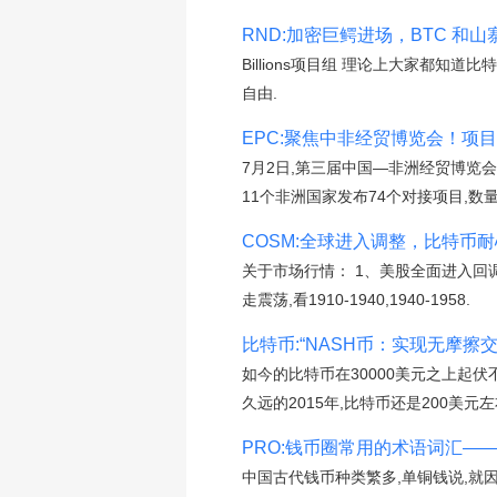
RND:加密巨鳄进场，BTC 和山
Billions项目组 理论上大家都知
自由.
EPC:聚焦中非经贸博览会！项目
7月2日,第三届中国—非洲经贸博览会
11个非洲国家发布74个对接项目,数
COSM:全球进入调整，比特币
关于市场行情： 1、美股全面进入回调
走震荡,看1910-1940,1940-1958.
比特币:“NASH币：实现无摩擦交
如今的比特币在30000美元之上起
久远的2015年,比特币还是200美元
PRO:钱币圈常用的术语词汇——
中国古代钱币种类繁多,单铜钱说,就