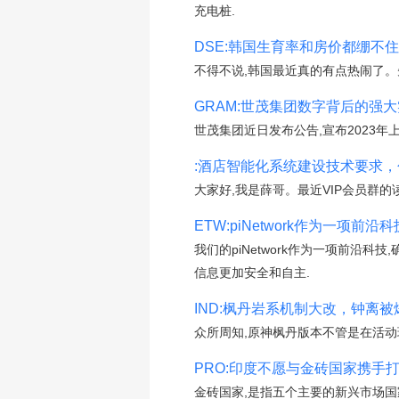
充电桩.
DSE:韩国生育率和房价都绷不
不得不说,韩国最近真的有点热闹了。先
GRAM:世茂集团数字背后的强大
世茂集团近日发布公告,宣布2023年
:酒店智能化系统建设技术要求，
大家好,我是薛哥。最近VIP会员群
ETW:piNetwork作为一项前
我们的piNetwork作为一项前沿
信息更加安全和自主.
IND:枫丹岩系机制大改，钟离
众所周知,原神枫丹版本不管是在活动
PRO:印度不愿与金砖国家携手
金砖国家,是指五个主要的新兴市场国