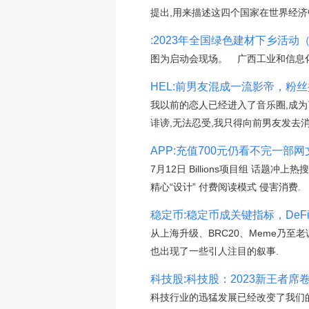
提出,用来描述这四个国家在世界经济
:2023年全国绿色建材下乡活动
图为启动会现场。 广西工业和信息化厅
HEL:前男友混成一流影帝，粉
我以前的恋人已经进入了音乐圈,成
诽谤,无法忍受,我只得向前男友发去消
APP:充值700元仍看不完一部网文
7月12日 Billions项目组 话题
精心“设计” 付费阅读模式 侵害消费.
稳定币:稳定币成关键指标，DeFi蓝
从上海升级、BRC20、Meme乃至
也出现了一些引人注目的叙事.
科技股:科技股：2023新王者席
科技行业的迅猛发展已经改变了我们的