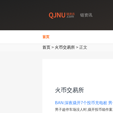
链资讯
首页
首页
>
火币交易所
>
正文
火币交易所
BAN:深夜撬开7个投币充电桩 男
男子趁停车场没人时,撬开投币箱作案