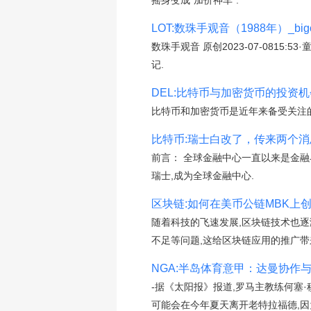
摇身变成“加价神车”.
LOT:数珠手观音（1988年）_bigo
数珠手观音 原创2023-07-081
记.
DEL:比特币与加密货币的投资机
比特币和加密货币是近年来备受关注
比特币:瑞士白改了，传来两个消
前言： 全球金融中心一直以来是金融
瑞士,成为全球金融中心.
区块链:如何在美币公链MBK上
随着科技的飞速发展,区块链技术也
不足等问题,这给区块链应用的推广带
NGA:半岛体育意甲：达曼协作
-据《太阳报》报道,罗马主教练何塞
可能会在今年夏天离开老特拉福德,因