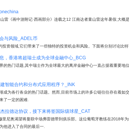
nechina
5:53·童山雷《画中游附记·西画部分》连载之12 江南达者童山雷这年暑假,大
会与风险_ADEL币
的投资领域,它们带来了一些独特的投资机会和风险。下面将分别讨论比特
息，香港将超瑞士成为全球金融中心_BCG
界的热门话题,其中瑞士作为全球最大的离岸金融中心一直占据着重要地位
创建智能合约和分布式应用程序？_INK
逐渐成为各行各业的热门话题。然而,目前市场上的许多公链往往存在着如
来了一定的困难.
与杰拉德达协议，接下来将签国际级球星_CAT
·穆里尼奥渴望将曼联中场弗雷德带到俱乐部。这位葡萄牙教练在2018年
为他进入了合同的最后一.