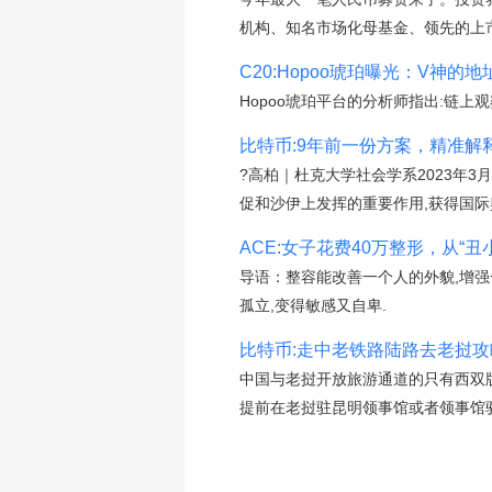
机构、知名市场化母基金、领先的上
C20:Hopoo琥珀曝光：V神
Hopoo琥珀平台的分析师指出:链上观
比特币:9年前一份方案，精准解
?高柏｜杜克大学社会学系2023年
促和沙伊上发挥的重要作用,获得国际
ACE:女子花费40万整形，从“丑
导语：整容能改善一个人的外貌,增
孤立,变得敏感又自卑.
比特币:走中老铁路陆路去老挝攻
中国与老挝开放旅游通道的只有西双版
提前在老挝驻昆明领事馆或者领事馆