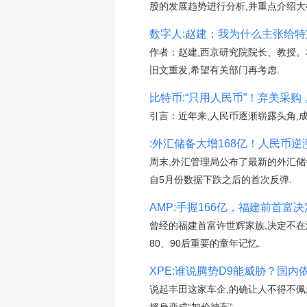
股的发展趋势进行分析,并重点介绍大
数字人:赵建：我为什么主张给
作者：赵建,西京研究院院长、教授。
旧文重发,希望有关部门再考虑.
比特币:“只用人民币”！弃美采购
引言：近年来,人民币逐渐崭露头角,
:外汇储备大增168亿！人民币逆
周末,外汇管理局公布了最新的外汇储备
自5月份数据下跌之后的首次反弹.
AMP:手握166亿，福建前首富决
曾经的福建首富许世辉家族,决定不在
80、90后重要的童年记忆.
XPE:谁说腾势D9能威胁？国内依
说起丰田这家车企,的确让人不得不佩