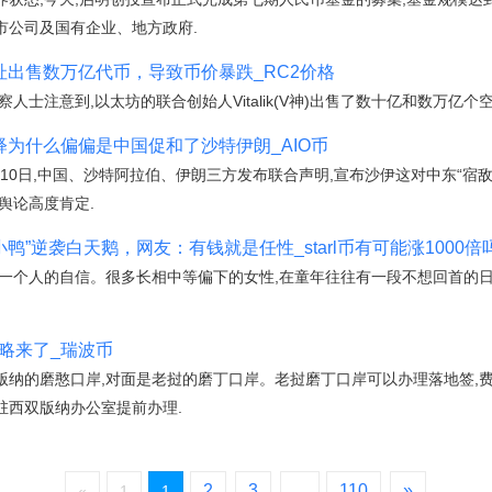
市公司及国有企业、地方政府.
的地址出售数万亿代币，导致币价暴跌_RC2价格
察人士注意到,以太坊的联合创始人Vitalik(V神)出售了数十亿和数万亿个空
释为什么偏偏是中国促和了沙特伊朗_AIO币
3月10日,中国、沙特阿拉伯、伊朗三方发布联合声明,宣布沙伊这对中东“宿
舆论高度肯定.
小鸭”逆袭白天鹅，网友：有钱就是任性_starl币有可能涨1000倍
强一个人的自信。很多长相中等偏下的女性,在童年往往有一段不想回首的
略来了_瑞波币
纳的磨憨口岸,对面是老挝的磨丁口岸。老挝磨丁口岸可以办理落地签,费
驻西双版纳办公室提前办理.
2
3
110
»
«
1
1
...