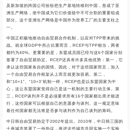
及新加坡的跨国公司纷纷把生产基地转移到中国，形成了亚
洲生产网络，使中国成为它们价值链中不可分割的重要组成
部分。这个亚洲生产网络是中国作为世界工厂的主要支柱之
一。
中国正积极地推动自由贸易合作机制，以应对TPP带来的挑
战。就全球GDP中所占比重而言，RCEP与TPP相当，两者
都约为40%。更重要的是，东盟成员国已经与这6个国家分别
签署了自由贸易协定。RCEP还具有许多其他优势：第一，它
承认这些国家各自的国情。因此，对于这些国家而言，加入
一个自由贸易合作框架从上而言就更加容易。第二，
和“10+1”、“10+3”机制一样，RCEP也是以东盟国家为中
心，这让东盟国家觉得自己是这一机制的主要行动主体。第
三，RCEP谈判并不是必须要求所有16个国家都出席才能进
行，这些国家可以根据自己的意愿参与谈判。这一规定意味
着任何国家都无法将是否参与谈判作为自己谈判的筹码。
中日韩自由贸易协定于2002年提出。2010年，中日韩三国的
十座城市签署了一份协议，推进这些城市共同实施一个实验