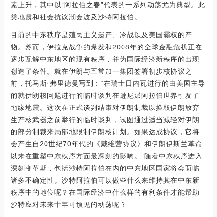
素上升，其中以“阿拉伯之春”代表的一系列动荡尤为典型。此
类地震和社会抗议潮会波及沙特阿拉伯。
目前的中东秩序是殖民主义遗产、冷战以及美国霸权的产
物。然而，伊拉克战争的爆发和2008年的全球金融危机正在
逐步瓦解中东地区的现有秩序，并为国际经济新秩序的出现
创造了条件。就在伊朗与五常加一集团签署初步核协议之
前，托马斯·弗里德曼写到：“在瑞士日内瓦进行的由美国主导
的就伊朗核问题进行的临时谈判在逊尼派阿拉伯世界引发了
地缘地震。这次在正式谈判结束对伊朗制裁以换取伊朗放弃
生产核武器之前举行的临时谈判，试图通过适当减轻对伊朗
的部分制裁来局部地限制伊朗核计划。如果达成协议，它将
会产生自20世纪70年代的《戴维营协议》和伊朗伊斯兰革命
以来在重塑中东秩序方面最深刻的影响。”随着中东秩序进入
深刻变革期，包括沙特阿拉伯在内的中东地区国家将会面临
诸多不确定性。沙特阿拉伯可以做些什么来维持其在中东新
秩序中的地位呢？在国际经济中什么样的有利条件才能帮助
沙特应对未来十年可预见的动荡呢？