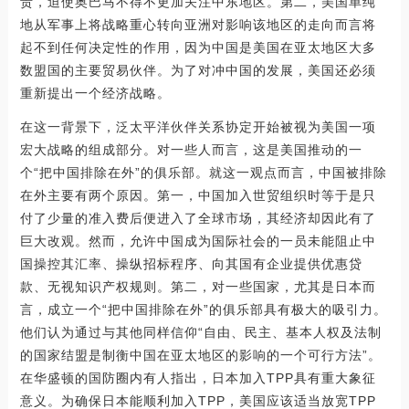
责，迫使奥巴马不得不更加关注中东地区。第二，美国单纯
地从军事上将战略重心转向亚洲对影响该地区的走向而言将
起不到任何决定性的作用，因为中国是美国在亚太地区大多
数盟国的主要贸易伙伴。为了对冲中国的发展，美国还必须
重新提出一个经济战略。
在这一背景下，泛太平洋伙伴关系协定开始被视为美国一项
宏大战略的组成部分。对一些人而言，这是美国推动的一
个“把中国排除在外”的俱乐部。就这一观点而言，中国被排除
在外主要有两个原因。第一，中国加入世贸组织时等于是只
付了少量的准入费后便进入了全球市场，其经济却因此有了
巨大改观。然而，允许中国成为国际社会的一员未能阻止中
国操控其汇率、操纵招标程序、向其国有企业提供优惠贷
款、无视知识产权规则。第二，对一些国家，尤其是日本而
言，成立一个“把中国排除在外”的俱乐部具有极大的吸引力。
他们认为通过与其他同样信仰“自由、民主、基本人权及法制
的国家结盟是制衡中国在亚太地区的影响的一个可行方法”。
在华盛顿的国防圈内有人指出，日本加入TPP具有重大象征
意义。为确保日本能顺利加入TPP，美国应该适当放宽TPP