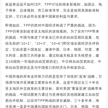
效益将远远不如RCEP。TPP讨论的很多新规则，如国企、电
子商务、总体规则、劳工标准等等，完全是按照美国标准制
定的，它们未必符合发展中国家的利益与要求。
即便如此，TPP仍然对中国经济构成了严重的挑战，因为
TPP仍将深刻改变亚太地区的游戏规则。为了应对TPP带来
的挑战，中国与推进了许多业已存在的自由贸易区提案，包
括先前的“10+1”、“10+3”、“10+6”{即区域全面经济伙伴协
定，它由东盟十国发起，邀请中国、日本、韩国、印度，澳
大利亚，新西兰共同参加，通过削减关税及非关税壁垒，建
立16国统一市场的自由贸易协定}、中日韩自由贸易协定、中
韩自由贸易协定及与中国签订的经济合作框架协议。
中国所做的所有这些努力仍然是坚持了传统的“蓝海”战略，它
强调与海洋亚洲建立紧密合作关系。这是中国过去三十年在
亚太地区外交政策的主要目标。面对美国“重返亚洲”战略带来
的挑战，中国试图努力通过与亚洲地区其他国家建立自由贸
易合作机制，以应对TPP构成的潜在威胁。三十多年来，海
洋亚洲一直是中国通向国际市场的大门。日本、韩国、中国