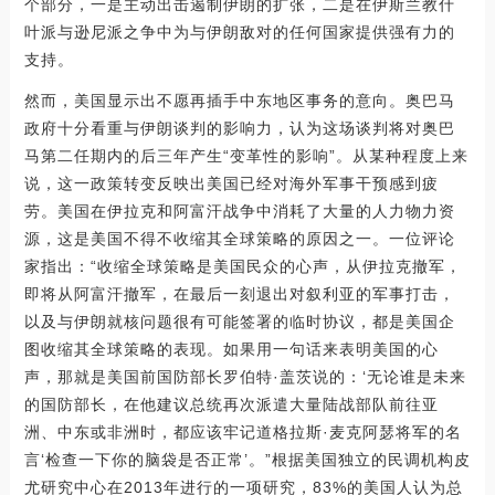
个部分，一是主动出击遏制伊朗的扩张，二是在伊斯兰教什
叶派与逊尼派之争中为与伊朗敌对的任何国家提供强有力的
支持。
然而，美国显示出不愿再插手中东地区事务的意向。奥巴马
政府十分看重与伊朗谈判的影响力，认为这场谈判将对奥巴
马第二任期内的后三年产生“变革性的影响”。从某种程度上来
说，这一政策转变反映出美国已经对海外军事干预感到疲
劳。美国在伊拉克和阿富汗战争中消耗了大量的人力物力资
源，这是美国不得不收缩其全球策略的原因之一。一位评论
家指出：“收缩全球策略是美国民众的心声，从伊拉克撤军，
即将从阿富汗撤军，在最后一刻退出对叙利亚的军事打击，
以及与伊朗就核问题很有可能签署的临时协议，都是美国企
图收缩其全球策略的表现。如果用一句话来表明美国的心
声，那就是美国前国防部长罗伯特·盖茨说的：‘无论谁是未来
的国防部长，在他建议总统再次派遣大量陆战部队前往亚
洲、中东或非洲时，都应该牢记道格拉斯·麦克阿瑟将军的名
言‘检查一下你的脑袋是否正常’。”根据美国独立的民调机构皮
尤研究中心在2013年进行的一项研究，83%的美国人认为总