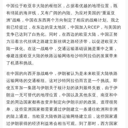
中国位于欧亚非大陆的枢纽区，占据着优越的地理位置，既
有绵延的海岸线，又有广阔的内陆。为应对美国的“重返亚
洲”战略，中国在东西两个方向制定了相应的战略计划。我之
前已经提过，在东边的亚太地区，中国加入RCEP，与美国的
竞争已达到了白热化。同时，在西边的欧亚大陆，中国正努
力沿着古代丝绸之路建立新丝绸之路经济带，以促进欧亚大
陆一体化。在这一战略中，交通运输基础设施是重中之重，
修建连接欧亚大陆的铁路运输网络给沙特阿拉伯的发展带来
了机遇和挑战。
在中国的向西开放战略中，伊朗被认为是未来欧亚大陆铁路
运输网络的交通枢纽。这对沙特阿拉伯而言是一个挑战。即
使五常加一集团与伊朗关于核计划的谈判最终失败，由于伊
朗这一无可替代的地理位置，中国以及其他东亚、南亚和中
亚的周边国家都将改变并制定向伊朗示好的政策。道理很简
单，这些亚洲国家都需要通过伊朗建立一条通往欧洲和非洲
的陆上通道。当欧亚大陆铁路运输网络建立后，这些国家通
过伊朗获得的经济利益将会相当可观。到了那时，西方国家