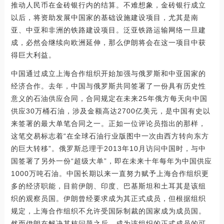
推动人民币在金砖银行内的结算。不难想象，金砖银行成立
以后，将资助发展中国家的基础设施建设项目，尤其是南
亚、中亚和非洲的铁路建设项目。泛亚铁路运输网络一旦建
成，必然会继续向欧洲延伸，那么伊朗将会在这一项目中获
得巨大利益。
中国通过成立上海合作组织开始加强与俄罗斯和中亚国家的
经济合作。去年，中国与俄罗斯共同签署了一份具有历史性
意义的石油供应合同，合同规定在未来25年俄方每天向中国
供应30万桶石油，涉及金额高达2700亿美元，是中国有史以
来签署的最大单笔合同之一。正如一位评论员指出的那样，
这笔交易标志着“在全球石油行业版图中一次由西方转向东方
的巨大转移”。俄罗斯总理于2013年10月访问中国时，与中
国签署了另外一份“超级大单”，即在未来十年每年为中国供应
1000万吨石油。中国长期以来一直努力赋予上海合作组织更
多的经济职能，目前伊朗、印度、巴基斯坦和土耳其是该组
织的观察员国。伊朗曾经要求成为其正式成员，但根据组织
规定，上海合作组织不允许受国际制裁的国家成为成员国。
然而伊朗在解决其核问题之后，成为该组织的正式成员的可