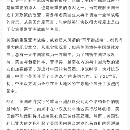
一历史性时刻的原因可能有很多。然而，中国的崛起既使不
是最重要的原因，也是最重要的原因之一。当前理解美国最
近中东政策的改变，需要考虑美国亚太再平衡这一全球战略
的背景。从美国角度而言，与伊朗签订协议很大程度上是出
于实施重返亚洲战略的考量。
美国的重返亚洲战略，或者后来所谓的“再平衡战略”，都具有
重大的现实意义。从现实状况看，如果美国放任中国继续发
展，总有一天中国将成为一方霸主。为了制衡中国继续发
展，美国与包括日本、菲律宾、越南在内的与中国为敌的盟
友们加强部署，形成对中国的包围圈。冷战时期，为对抗苏
联，中国与美国开展了长达20年的密切合作。到了21世纪
初，中美双方则为争夺在亚太地区的主导地位展开了激烈的
竞争。
然而，美国政府实行的重返亚洲战略受到两个结构条件的明
显制约。第一，如果不在中东及北非地区实行战略收缩，美
国便不能做到将其战略重心真正转移至亚洲。然而，美国驻
利比亚大使之死引起了美国国内民众对奥巴马政府的强烈谴