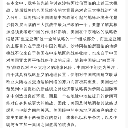
在本文中，我将首先简单讨论沙特阿拉伯面临的上述三大挑
战，随后我将结合国际经济的大背景来对这三大挑战进行深
入分析。我将指出美国调整中东政策引起的地缘环境变化是
沙特发展面临的三大挑战中最为严峻的一个，要想了解其根
源必须要考虑中国的作用和影响。美国在中东地区的战略收
缩是其“重返亚洲”这一全球战略的一个组成部分，而重返亚洲
的主要目的在于应对中国的崛起。沙特阿拉伯所面临的地缘
挑战不仅来自于美国在中东地区的战略收缩，也来自于中国
对美国亚太再平衡战略作出的反应。随着中国提出“向西开
放”战略以对冲亚太地区的地缘风险，中国对伊朗更为关注，
由于其具有战略意义的地理位置，伊朗对中国试图建立联系
欧亚大陆地区交通运输网络的努力而言极其重要。美国已经
预见到中国提出的新丝绸之路经济带战略将为伊朗在国际事
务中创造出良好环境，而且一个在地缘中地位提升的伊朗可
能对自身构成更大的挑战。因此，美国及时地调整其战略以
缓和与伊朗之间的关系。美国眼中的中东地区新秩序的建立
将主要取决于两份协议的签订：未来巴以和平条约，以及伊
朗与五常加一集团之间签署的核协议。