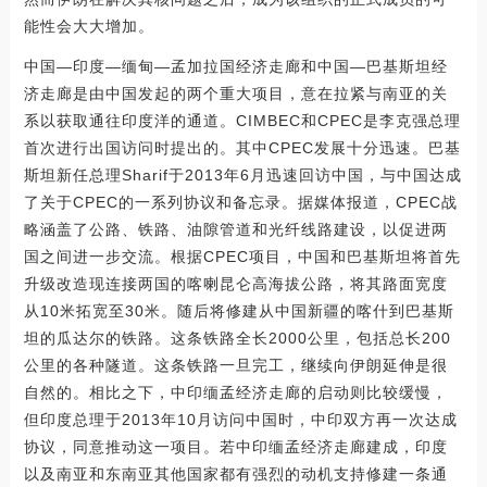
能性会大大增加。
中国—印度—缅甸—孟加拉国经济走廊和中国—巴基斯坦经
济走廊是由中国发起的两个重大项目，意在拉紧与南亚的关
系以获取通往印度洋的通道。CIMBEC和CPEC是李克强总理
首次进行出国访问时提出的。其中CPEC发展十分迅速。巴基
斯坦新任总理Sharif于2013年6月迅速回访中国，与中国达成
了关于CPEC的一系列协议和备忘录。据媒体报道，CPEC战
略涵盖了公路、铁路、油隙管道和光纤线路建设，以促进两
国之间进一步交流。根据CPEC项目，中国和巴基斯坦将首先
升级改造现连接两国的喀喇昆仑高海拔公路，将其路面宽度
从10米拓宽至30米。随后将修建从中国新疆的喀什到巴基斯
坦的瓜达尔的铁路。这条铁路全长2000公里，包括总长200
公里的各种隧道。这条铁路一旦完工，继续向伊朗延伸是很
自然的。相比之下，中印缅孟经济走廊的启动则比较缓慢，
但印度总理于2013年10月访问中国时，中印双方再一次达成
协议，同意推动这一项目。若中印缅孟经济走廊建成，印度
以及南亚和东南亚其他国家都有强烈的动机支持修建一条通