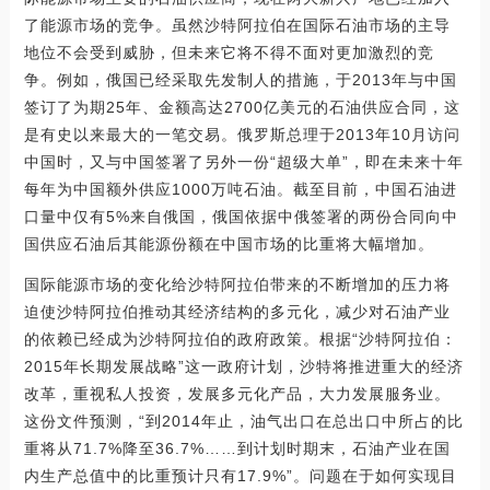
了能源市场的竞争。虽然沙特阿拉伯在国际石油市场的主导
地位不会受到威胁，但未来它将不得不面对更加激烈的竞
争。例如，俄国已经采取先发制人的措施，于2013年与中国
签订了为期25年、金额高达2700亿美元的石油供应合同，这
是有史以来最大的一笔交易。俄罗斯总理于2013年10月访问
中国时，又与中国签署了另外一份“超级大单”，即在未来十年
每年为中国额外供应1000万吨石油。截至目前，中国石油进
口量中仅有5%来自俄国，俄国依据中俄签署的两份合同向中
国供应石油后其能源份额在中国市场的比重将大幅增加。
国际能源市场的变化给沙特阿拉伯带来的不断增加的压力将
迫使沙特阿拉伯推动其经济结构的多元化，减少对石油产业
的依赖已经成为沙特阿拉伯的政府政策。根据“沙特阿拉伯：
2015年长期发展战略”这一政府计划，沙特将推进重大的经济
改革，重视私人投资，发展多元化产品，大力发展服务业。
这份文件预测，“到2014年止，油气出口在总出口中所占的比
重将从71.7%降至36.7%……到计划时期末，石油产业在国
内生产总值中的比重预计只有17.9%”。问题在于如何实现目