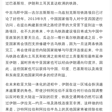
过巴基斯坦、伊朗和土耳其直达欧洲的铁路。
中吉乌即中国—吉尔吉斯斯坦—乌兹别克斯坦铁路项目已讨
论了好些年。2013年9月，中国国家领导人对中亚四国进行
访问，在提出构建新丝绸之路经济带的大背景下提到这一铁
路项目。在不久的将来，中吉乌铁路建设项目将成为中国中
亚政策的主要关注点。瓜达尔—喀什葛尔铁路建成之后，中
亚国家将会强烈支持修建中吉乌铁路，因为一旦这两条铁路
完工，将会使得这些内陆国家能够与印度洋连接起来。中吉
乌铁路在通向土耳其和欧洲之前将经过土库曼斯坦最终延伸
至伊朗，届时所有中亚国家也可以经由伊朗通向印度洋。因
此，这些国家也可以获得与中国、印度、巴基斯坦以及南亚
和东南亚其他国家同样多的经济利益。
在未来欧亚大陆一体化的进程中，伊朗在这一区域会扮演越
来越重要的角色。即使沙特阿拉伯不采取任何行动自我调整
以应对欧亚大陆这一深刻的巨变，铁路交通网络仍然可以通
过伊朗—伊拉克—约旦—埃及路线连接至非洲。这样做的结
果是，沙特阿拉伯和阿拉伯半岛上的其他国家将被排除在欧