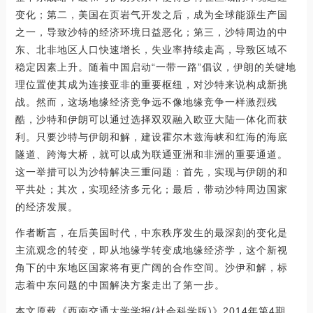
变化；第二，美国在页岩气开发之后，成为全球能源生产国
之一，导致沙特的经济环境日益恶化；第三，沙特周边的中
东、北非地区人口快速增长，失业率持续走高，导致区域不
稳定因素上升。随着中国启动“一带一路”倡议，伊朗的关键地
理位置使其成为连接亚非的重要枢纽，对沙特来说构成新挑
战。然而，这场地缘经济竞争远不像地缘竞争一样激烈残
酷，沙特和伊朗可以通过选择双双融入欧亚大陆一体化而获
利。只要沙特与伊朗和解，建设霍尔木兹海峡和红海的海底
隧道、跨海大桥，就可以成为联通亚洲和非洲的重要通道。
这一举措可以为沙特解决三重问题：首先，实现与伊朗的和
平共处；其次，实现经济多元化；最后，带动沙特周边国家
的经济发展。
作者断言，在后美国时代，中东秩序发生的最深刻的变化是
主流观念的转变，即从地缘学转变成地缘经济学，这个新视
角下的中东地区国家将有更广阔的合作空间。沙伊和解，标
志着中东问题的中国解决方案走出了第一步。
本文原载《西南交通大学学报(社会科学版)》2014年第4期，