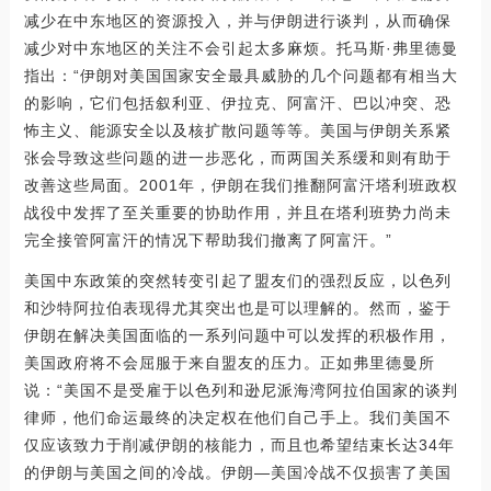
减少在中东地区的资源投入，并与伊朗进行谈判，从而确保
减少对中东地区的关注不会引起太多麻烦。托马斯·弗里德曼
指出：“伊朗对美国国家安全最具威胁的几个问题都有相当大
的影响，它们包括叙利亚、伊拉克、阿富汗、巴以冲突、恐
怖主义、能源安全以及核扩散问题等等。美国与伊朗关系紧
张会导致这些问题的进一步恶化，而两国关系缓和则有助于
改善这些局面。2001年，伊朗在我们推翻阿富汗塔利班政权
战役中发挥了至关重要的协助作用，并且在塔利班势力尚未
完全接管阿富汗的情况下帮助我们撤离了阿富汗。”
美国中东政策的突然转变引起了盟友们的强烈反应，以色列
和沙特阿拉伯表现得尤其突出也是可以理解的。然而，鉴于
伊朗在解决美国面临的一系列问题中可以发挥的积极作用，
美国政府将不会屈服于来自盟友的压力。正如弗里德曼所
说：“美国不是受雇于以色列和逊尼派海湾阿拉伯国家的谈判
律师，他们命运最终的决定权在他们自己手上。我们美国不
仅应该致力于削减伊朗的核能力，而且也希望结束长达34年
的伊朗与美国之间的冷战。伊朗—美国冷战不仅损害了美国