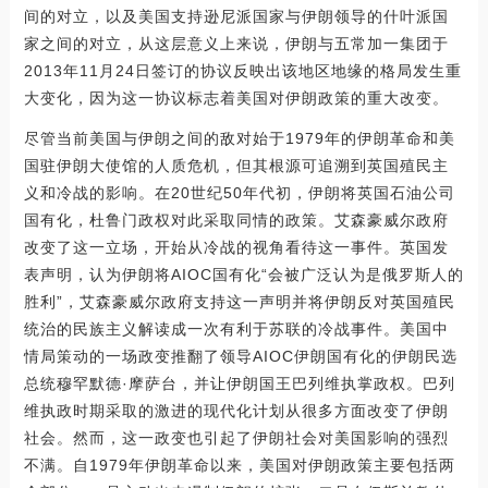
间的对立，以及美国支持逊尼派国家与伊朗领导的什叶派国
家之间的对立，从这层意义上来说，伊朗与五常加一集团于
2013年11月24日签订的协议反映出该地区地缘的格局发生重
大变化，因为这一协议标志着美国对伊朗政策的重大改变。
尽管当前美国与伊朗之间的敌对始于1979年的伊朗革命和美
国驻伊朗大使馆的人质危机，但其根源可追溯到英国殖民主
义和冷战的影响。在20世纪50年代初，伊朗将英国石油公司
国有化，杜鲁门政权对此采取同情的政策。艾森豪威尔政府
改变了这一立场，开始从冷战的视角看待这一事件。英国发
表声明，认为伊朗将AIOC国有化“会被广泛认为是俄罗斯人的
胜利”，艾森豪威尔政府支持这一声明并将伊朗反对英国殖民
统治的民族主义解读成一次有利于苏联的冷战事件。美国中
情局策动的一场政变推翻了领导AIOC伊朗国有化的伊朗民选
总统穆罕默德·摩萨台，并让伊朗国王巴列维执掌政权。巴列
维执政时期采取的激进的现代化计划从很多方面改变了伊朗
社会。然而，这一政变也引起了伊朗社会对美国影响的强烈
不满。自1979年伊朗革命以来，美国对伊朗政策主要包括两