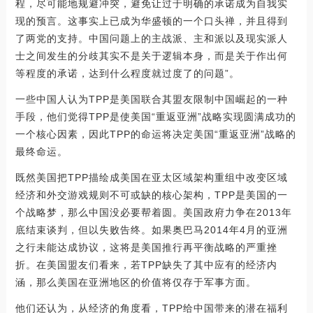
程，尽可能地规避冲突，避免让过于明确的承诺成为自我实
现的预言。这事实上已成为华盛顿的一个口头禅，并且得到
了两党的支持。中国问题上的主战派、主和派以及现实派人
士之间发生的分歧其实不是关于逻辑本身，而是关于作出何
等程度的承诺，达到什么程度就过度了的问题”。
一些中国人认为TPP是美国联合其盟友限制中国崛起的一种
手段，他们觉得TPP是使美国“重返亚洲”战略实现圆满成功的
一个核心因素，因此TPP的命运将决定美国“重返亚洲”战略的
最终命运。
既然美国把TPP描绘成美国在亚太区域架构重组中改变区域
经济和外交游戏规则不可或缺的核心架构，TPP是美国的一
个战略梦，那么中国没必要帮着圆。美国政府力争在2013年
底结束谈判，但以失败告终。如果奥巴马2014年4月的亚洲
之行未能达成协议，这将是美国推行再平衡战略的严重挫
折。在美国盟友们看来，若TPP缺失了其中应有的经济内
涵，那么美国在亚洲地区的价值将仅存于军事方面。
他们还认为，从经济的角度看，TPP给中国带来的潜在福利