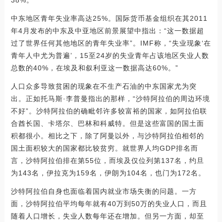
中东地区青年失业率高达25%。国际货币基金组织在其2011
年4月发布的中东及中亚地区前景展望中指出：“这一数据超
过了世界任何其他地区的青年失业率”。IMF称，“失业现象‘在
青年人中尤为普遍’，15至24岁的失业青年占该地区失业人数
总数的40%，在埃及和叙利亚这一数据高达60%。”
人口众多导致贫困的现象在不生产石油的中东国家尤为突
出。正如托马斯·李普曼指出的那样，“沙特阿拉伯的周边环境
不好”。沙特阿拉伯的确毗邻许多较富裕的国家，如阿拉伯联
合酋长国、卡塔尔、巴林和科威特。但是这些富国的国土面
积都很小。相比之下，除了阿曼以外，与沙特阿拉伯相邻的
国土面积较大的国家都比较贫穷。就世界人均GDP排名而
言，沙特阿拉伯排在第55位，而埃及仅位列第137名，约旦
为143名，伊拉克为159名，伊朗为104名，也门为172名。
沙特阿拉伯自身也面临着国内就业市场失衡的问题。一方
面，沙特阿拉伯平均每年就有40万到50万的失业人口，而且
随着人口增长，失业人数每年还在增加。但另一方面，却至