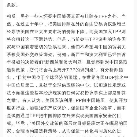
条款。
相反，另外一些人怀疑中国能否真正被排除在TPP之外。当
然，在过去十年中，把美国排除在外的自由贸易协议激增已
经导致美国在亚太主要市场的份额下降，而美国加入TPP则
将会扭转这一下滑趋势。但是，当前参与TPP谈判的许多国
家与中国有着密切的贸易往来，他们不希望与中国的贸易关
系被美国外交政策绑架。例如，新西兰和澳大利亚已经告诉
华盛顿的决策者们“新西兰和澳大利亚一旦觉察到对中国采取
遏制政策，它们将会马上离开TPP的谈判桌”。有分析师指
出，“目前中国位于全球经济的顶端，在世界各国GDP排名中
中国位居第二，且处于全球供应链的中心。试图通过规定或
法令颠覆这些基本经济现实的任何贸易协议事实上都是鲁莽
之举”。有人认为，美国应该利用TPP向中国施压，使其开放
服务行业，加强知识产权保护，促进国有企业的改革，而不
是试图通过TPP把中国排除在外来实现美国国家安全的目
标。毕竟，“美国外交政策的高层次目标是应对正在崛起的国
家，合理地构建选择策略，从而促进一体化与同质化的进