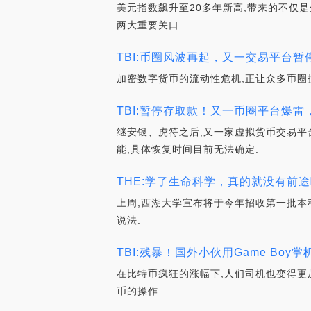
美元指数飙升至20多年新高,带来的不仅是
两大重要关口.
TBI:币圈风波再起，又一交易平台暂停服务！虚
加密数字货币的流动性危机,正让众多币圈
TBI:暂停存取款！又一币圈平台爆雷，
继安银、虎符之后,又一家虚拟货币交易平台
能,具体恢复时间目前无法确定.
THE:学了生命科学，真的就没有前途吗？
上周,西湖大学宣布将于今年招收第一批本
说法.
TBI:残暴！国外小伙用Game Boy掌
在比特币疯狂的涨幅下,人们司机也变得更加疯狂
币的操作.