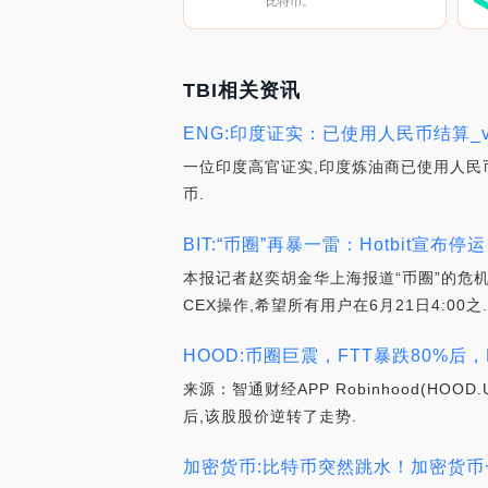
比特币。
TBI相关资讯
ENG:印度证实：已使用人民币结算_
一位印度高官证实,印度炼油商已使用人民
币.
BIT:“币圈”再暴一雷：Hotbit
本报记者赵奕胡金华上海报道“币圈”的危机似
CEX操作,希望所有用户在6月21日4:00之.
HOOD:币圈巨震，FTT暴跌80%后，R
来源：智通财经APP Robinhood(H
后,该股股价逆转了走势.
加密货币:比特币突然跳水！加密货币一天