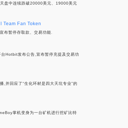
盘中连续跌破20000美元、19000美元
eam Fan Token
宣布暂停存取款、交易功能.
Hotbit发布公告,宣布暂停充提及交易功
播,并回应了“生化环材是四大天坑专业”的
GameBoy掌机变身为一台矿机进行挖矿比特