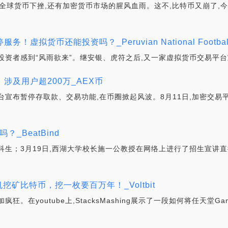
全球货币下挫,还有加密货币市场的腥风血雨。这不,比特币又崩了,今天
拟货币还能投资吗？_Peruvian National Football T
投资者感到“风雨欲来”。继安银、虎符之后,又一家虚拟货币交易平台
涉及用户超200万_AEX币
宣布暂停存取款、交易功能,在币圈掀起风波。8月11日,加密交易平台
_BeatBind
科生；3月19日,西湖大学校长施一公教授在网络上进行了招生宣讲直
机挖矿比特币，挖一枚要百万年！_Voltbit
。在youtube上,StacksMashing展示了一段如何将任天堂