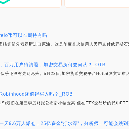
velo币可以长期持有吗
币结算部分俄罗斯进口原油。这是印度首次使用人民币支付俄罗斯石
宣布停运，百万用户待清退，加密交易所何去何从？_OTB
乎还没有走到尽头。5月22日,加密货币交易平台Hotbit发文宣布,
obinhood还值得买入吗？_ROB
OOD.US)最初在第三季度财报公布后小幅走高,但在FTX交易所的代币
9.6万人爆仓，25亿资金“打水漂”，分析师：可能会跌到这个价