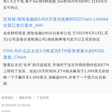
有1.6万个包,每个Set有8种技能,Set和Skill均为ERC-1155代币
且可转让.
区块链:领智金融拟1400万港元收购NOIZChain Limited
全部已发行股本_HAI
金色财经报道,领智金融(08163)发布公告,于2022年6月13日,买
方(公司直接全资附属公司)就收购事项与卖方订立买卖协议.
CHA:为什么以太坊2.0将成为ETH投资者最大的HODL
激励_Chain
随着以太坊“合并”的日益临近,市场对于这次升级的期待也在ETH
上得到了反应。短短10天时间内,ETH就从略高于1,000美元的价
格一下子飙升至1,650美元,涨幅超60%,并将下一个阻力位目标
锁.
联系我们
隐私声明
广告声明
[0:265ms0-21:452ms
链资讯