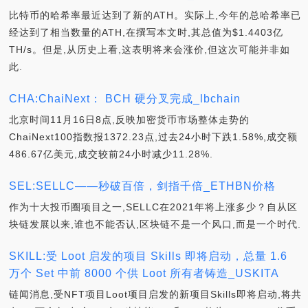
比特币的哈希率最近达到了新的ATH。实际上,今年的总哈希率已
经达到了相当数量的ATH,在撰写本文时,其总值为$1.4403亿
TH/s。但是,从历史上看,这表明将来会涨价,但这次可能并非如
此.
CHA:ChaiNext： BCH 硬分叉完成_lbchain
北京时间11月16日8点,反映加密货币市场整体走势的
ChaiNext100指数报1372.23点,过去24小时下跌1.58%,成交额
486.67亿美元,成交较前24小时减少11.28%.
SEL:SELLC——秒破百倍，剑指千倍_ETHBN价格
作为十大投币圈项目之一,SELLC在2021年将上涨多少？自从区
块链发展以来,谁也不能否认,区块链不是一个风口,而是一个时代.
SKILL:受 Loot 启发的项目 Skills 即将启动，总量 1.6
万个 Set 中前 8000 个供 Loot 所有者铸造_USKITA
链闻消息,受NFT项目Loot项目启发的新项目Skills即将启动,将共