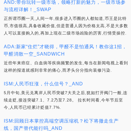
AND:带你玩转一级市场，领略打新的魅力，一级市场参
与流程详解！_SWAP
正所谓币圈一天,人间一年,很多进入币圈的人都知道,币王是比特
币,市值很高,具备收藏价值,但是普通人因为价格太高,不是大多数
人可以直接购入的,再加上现在二级市场凶险的厉害,行情受操控.
ADA:新家“住烂”才晓得，甲醛不是怕通风！教你这1招，
甲醛消散一空_SANDWICH
近些年来癌症、白血病等疾病频繁的发生,每当在新闻电视上看到
这样的报道就感到非常的痛心,而矛头分分指向装修污染.
ISM:人民币狂涨，什么信号？_AND
5月中旬,美元兑离岸人民币突破7大关之后,犹如打开阀门一般,连
续走贬,接连突破7.1、7.2乃至7.28。 拉长时间看,今年节后至
今,人民币已经累计贬值7.7%.
ISM:回顾日本掌控高端空调压缩机？松下将撤走生产
线，国产替代能行吗_AND