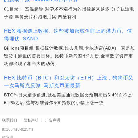
01目录： 室温超导 对学术不端行为的指控越来越多 分子轨道电
子源 早餐麦片和泡泡泪奖 四壁有利.
HEX:根据链上数据、这些被加密鲸鱼盯上的潜力币、值
得埋伏_SAND
Billions项目组 根据统计数据,过去几周,卡尔达诺(ADA)一直是加
密货币鲸鱼的首要目标。比特币新闻整个2月份,全球数字资产市
场都出现了相当大的动荡.
HEX:比特币（BTC）和以太坊（ETH）上涨，狗狗币又
一次马斯克反弹_马斯克币圈最新
BTC昨日大踏步前进,就在美国通胀数据比预期高出6.4%而不是
6.2%之后,这与标准普尔500指数的小幅上涨一致.
联系我们
隐私声明
广告声明
[0:265ms0-8:25ms
链资讯