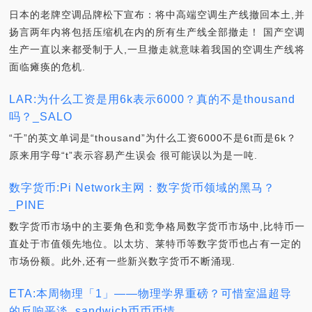
日本的老牌空调品牌松下宣布：将中高端空调生产线撤回本土,并
扬言两年内将包括压缩机在内的所有生产线全部撤走！ 国产空调
生产一直以来都受制于人,一旦撤走就意味着我国的空调生产线将
面临瘫痪的危机.
LAR:为什么工资是用6k表示6000？真的不是thousand
吗？_SALO
“千”的英文单词是“thousand”为什么工资6000不是6t而是6k？
原来用字母“t”表示容易产生误会 很可能误以为是一吨.
数字货币:Pi Network主网：数字货币领域的黑马？
_PINE
数字货币市场中的主要角色和竞争格局数字货币市场中,比特币一
直处于市值领先地位。以太坊、莱特币等数字货币也占有一定的
市场份额。此外,还有一些新兴数字货币不断涌现.
ETA:本周物理「1」——物理学界重磅？可惜室温超导
的反响平淡_sandwich币币币情