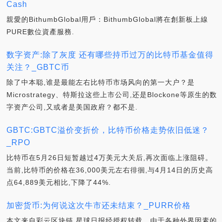
Cash
親愛的BithumbGlobal用戶：BithumbGlobal將在創新板上線
PURE數位資產服務.
数字资产:除了灰度 还有哪些持币过万的比特币基金值得
关注？_GBTC币
除了中本聪,谁是最能左右比特币市场风向的第一大户？是
Microstrategy、特斯拉这些上市公司,还是Blockone等原生的数
字资产公司,又或者是美国政府？都不是.
GBTC:GBTC溢价变折价，比特币价格走势依旧低迷？
_RPO
比特币在5月26日短暂越过4万美元大关后,再次面临上涨阻碍。
当前,比特币的价格在36,000美元左右徘徊,与4月14日的历史高
点64,889美元相比,下降了44%.
加密货币:为何说这次牛市还未结束？_PURR价格
本文来自彩云区块链,星球日报经授权转载。由于各种外界因素的