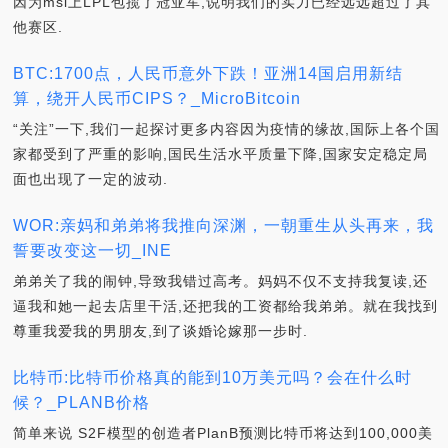
因为msi上LPL包揽了冠亚军,说明我们的实力已经远远超过了其
他赛区.
BTC:1700点，人民币意外下跌！亚洲14国启用新结
算，绕开人民币CIPS？_MicroBitcoin
“关注”一下,我们一起探讨更多内容因为疫情的缘故,国际上各个国
家都受到了严重的影响,国民生活水平质量下降,国家安定稳定局
面也出现了一定的波动.
WOR:亲妈和弟弟将我推向深渊，一朝重生从头再来，我
誓要改变这一切_INE
弟弟关了我的闹钟,导致我错过高考。妈妈不仅不支持我复读,还
逼我和她一起去店里干活,还把我的工资都给我弟弟。就在我找到
尊重我爱我的男朋友,到了谈婚论嫁那一步时.
比特币:比特币价格真的能到10万美元吗？会在什么时
候？_PLANB价格
简单来说 S2F模型的创造者PlanB预测比特币将达到100,000美