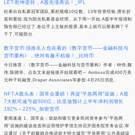
LET:乾坤逆转，A股先涨再说！_IPL
松果出自私募冠军团队,累积规模10位数。13年投资经验,擅长抄
底和重组,现为阳光私募基金经理。从下周一开始,A股半年报强制
预告期已经过了,各位手上主板的股票,基本上就可以掰着脚丫子
干了,可能部分.
数字货币:强推名人也在看的《数字货币——金融科技与
货币重构》，绝对有趣不枯燥！_比特币
今日推荐：《数字货币——金融科技与货币重构》作者：钟伟;魏
伟;陈骁等。点击文末超链接开始观看吧～ Amboss完成400万美
元种子轮融资,Draper Associates等参投:4月26日消息.
NFT:A股头条：国常会重磅！再提“平急两用”设施；A股
7大航司减亏超500亿；比亚迪预计上半年净利润增长
192%～225%_加密货币
要闻速递 1、国常会：鼓励和吸引更多民间资本参与“平急两
用”设施的建设改造和运营维护李强主持召开国务院常务会议,审
议通过《关于积极稳步推进超大特大城市“平急两用“公共基础设