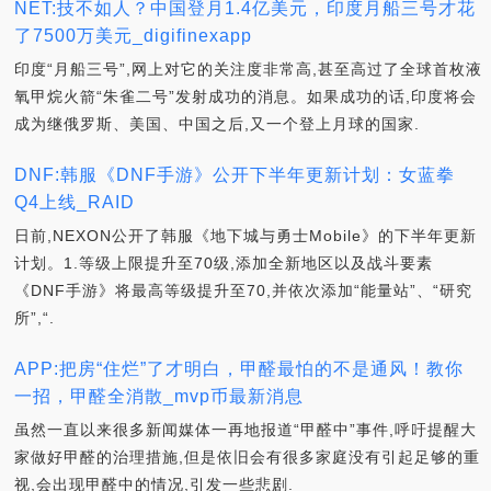
NET:技不如人？中国登月1.4亿美元，印度月船三号才花
了7500万美元_digifinexapp
印度“月船三号”,网上对它的关注度非常高,甚至高过了全球首枚液
氧甲烷火箭“朱雀二号”发射成功的消息。如果成功的话,印度将会
成为继俄罗斯、美国、中国之后,又一个登上月球的国家.
DNF:韩服《DNF手游》公开下半年更新计划：女蓝拳
Q4上线_RAID
日前,NEXON公开了韩服《地下城与勇士Mobile》的下半年更新
计划。1.等级上限提升至70级,添加全新地区以及战斗要素
《DNF手游》将最高等级提升至70,并依次添加“能量站”、“研究
所”,“.
APP:把房“住烂”了才明白，甲醛最怕的不是通风！教你
一招，甲醛全消散_mvp币最新消息
虽然一直以来很多新闻媒体一再地报道“甲醛中”事件,呼吁提醒大
家做好甲醛的治理措施,但是依旧会有很多家庭没有引起足够的重
视,会出现甲醛中的情况,引发一些悲剧.