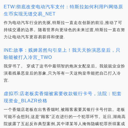
ETW:彻底改变电动汽车支付：特斯拉如何利用Pi网络原
生币实现无缝交易_NET
作为电动汽车行业的先驱,特斯拉一直走在创新的前沿,推动了可
持续交通的边界。随着世界向更绿色的未来过渡,特斯拉一直在努
力让电动汽车更容易获得和便捷.
INE:故事：贱婢居然勾引皇上！我天天扮演恶皇后，只
盼能被打入冷宫_TWO
我穿书了。 穿成了这书中最弱智的炮灰女配皇后。我兢兢业业扮
演着残暴恶皇后的形象,只为等有一天这狗皇帝能把自己打入冷
宫.
虚拟币:店老板卖香烟被索要收款银行卡号，法院：犯套
现资金_BLAZR价格
一个香烟店老板在出售香烟时,被顾客索要其银行卡号付款。老板
可能不会想到,这是“顾客”正在进行的一个犯罪环节。近日,湖南高
院披露了五起反诈典型案例,其中谭某等人掩饰隐瞒犯罪所得案成