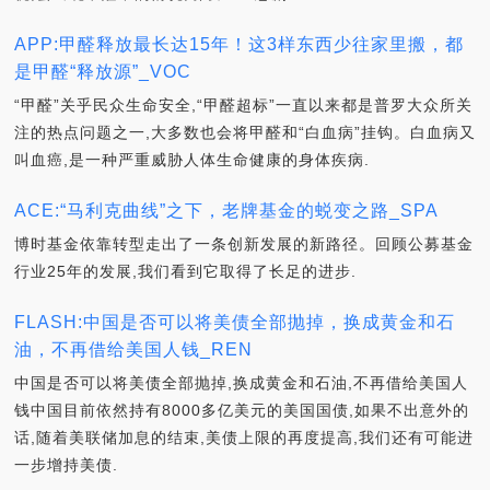
APP:甲醛释放最长达15年！这3样东西少往家里搬，都
是甲醛“释放源”_VOC
“甲醛”关乎民众生命安全,“甲醛超标”一直以来都是普罗大众所关
注的热点问题之一,大多数也会将甲醛和“白血病”挂钩。白血病又
叫血癌,是一种严重威胁人体生命健康的身体疾病.
ACE:“马利克曲线”之下，老牌基金的蜕变之路_SPA
博时基金依靠转型走出了一条创新发展的新路径。回顾公募基金
行业25年的发展,我们看到它取得了长足的进步.
FLASH:中国是否可以将美债全部抛掉，换成黄金和石
油，不再借给美国人钱_REN
中国是否可以将美债全部抛掉,换成黄金和石油,不再借给美国人
钱中国目前依然持有8000多亿美元的美国国债,如果不出意外的
话,随着美联储加息的结束,美债上限的再度提高,我们还有可能进
一步增持美债.