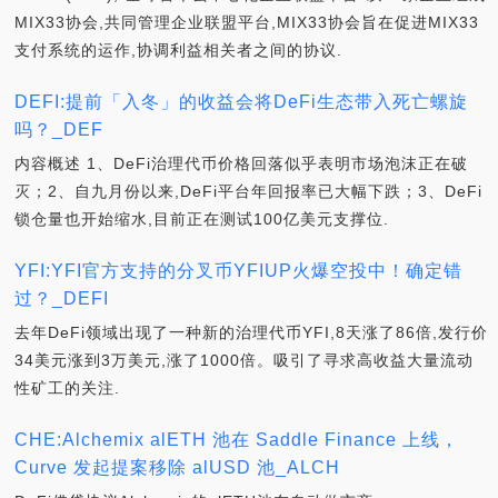
MIX33协会,共同管理企业联盟平台,MIX33协会旨在促进MIX33
支付系统的运作,协调利益相关者之间的协议.
DEFI:提前「入冬」的收益会将DeFi生态带入死亡螺旋
吗？_DEF
内容概述 1、DeFi治理代币价格回落似乎表明市场泡沫正在破
灭；2、自九月份以来,DeFi平台年回报率已大幅下跌；3、DeFi
锁仓量也开始缩水,目前正在测试100亿美元支撑位.
YFI:YFI官方支持的分叉币YFIUP火爆空投中！确定错
过？_DEFI
去年DeFi领域出现了一种新的治理代币YFI,8天涨了86倍,发行价
34美元涨到3万美元,涨了1000倍。吸引了寻求高收益大量流动
性矿工的关注.
CHE:Alchemix alETH 池在 Saddle Finance 上线，
Curve 发起提案移除 alUSD 池_ALCH