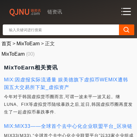
链资讯
首页
>
MixToEarn
>
正文
MixToEarn
(00)
MixToEarn相关资讯
MIX:因虚报实际流通量 娱美德旗下虚拟币WEMIX遭韩
国五大交易所下架_虚拟资产
今年对于韩国虚拟货币圈而言,可谓一波未平一波又起。继
LUNA、FIX等虚拟货币陆续暴跌之后,近日,韩国虚拟币圈再度发
生了一起虚拟币暴跌事件.
MIX:MIX33——全球首个去中心化企业联盟平台_区块链
MIX33(M33),“全球首个去中心化企业联盟平台”以33家企业组成