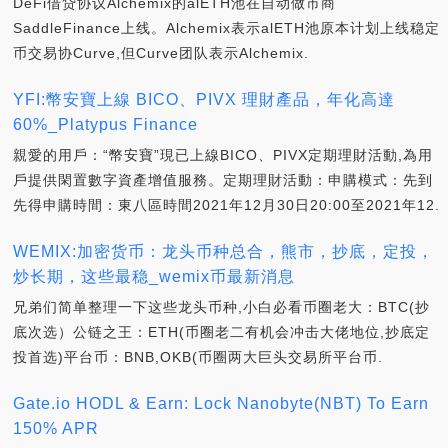
DeFi借贷协议Alchemix的alETH池在自动做市商
SaddleFinance上线。Alchemix表示alETH池原本计划上线稳定
币交易协Curve,但Curve团队表示Alchemix.
YFI:幣安寶上線 BICO、PIVX 理財產品，年化高達
60%_Platypus Finance
親愛的用戶：“幣安寶”現已上線BICO、PIVX定期理財活動,為用
戶提供閑置數字資產增值服務。定期理財活動：申購模式：先到
先得申購時間：東八區時間2021年12月30日20:00至2021年12.
WEMIX:加密货币：龙头币种总合，熊市，抄底，定投，
炒长期，这些最稳_wemix币最新消息
兄弟们简单整理一下这些龙头币种,小白必看币圈老大：BTC(抄
底次选）公链之王：ETH(币圈老二有机会冲击大佬地位,抄底定
投首选)平台币：BNB,OKB(币圈两大巨头交易所平台币.
Gate.io HODL & Earn: Lock Nanobyte(NBT) To Earn
150% APR