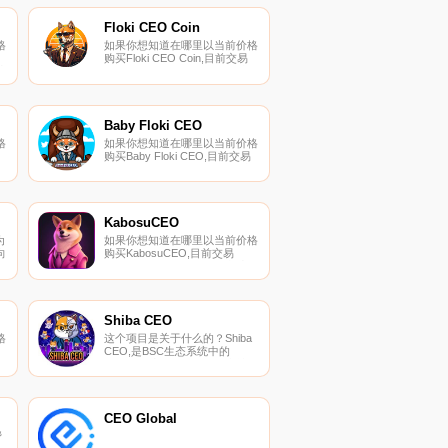
Floki CEO Coin
格
如果你想知道在哪里以当前价格
购买Floki CEO Coin,目前交易
币
{Floki CEO Coin]股票的顶级加
密货币交易所是
以
PancakeSwap（V2）。您可以
上
在我们的加密货币交易所页面上
一
找到其他列表.
Baby Floki CEO
格
如果你想知道在哪里以当前价格
购买Baby Floki CEO,目前交易
{Baby Floki CEO]股票的顶级加
以
密货币交易所是
上
PancakeSwap（V2）。您可以
在我们的加密货币交易所页面上
模
找到其他列表.
KabosuCEO
经
为
如果你想知道在哪里以当前价格
的
向
购买KabosuCEO,目前交易
{KabosuCEO]股票的顶级加密
为
货币交易所是
过
PancakeSwap（V2）。您可以
在我们的加密货币交易所页面上
多
找到其他列表。KabosuCEO是
Shiba CEO
一种通货紧缩的代币,旨在通过
格
这个项目是关于什么的？Shiba
提高人们对女性代表性不足的认
CEO,是BSC生态系统中的
识来支持加密货币领域的女性.
]
Meme代币,$SHIBCEO是由社区
驱动的,任何人都无法控制。
以
Shiba CEO-一种去中心化的加
上
密货币,持有者可获得即时奖励.
CEO Global
帮