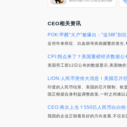
购买Doge CEO,目前交易{Doge
CEO]股票的顶级加密货币交易
所是PancakeSwap（V2）。您
可以在我们的加密货币交易所页
面上找到其他列表。DogeCeo
是一只在加密货币领域拥有令人
印象深刻血统的专业狗.
CEO相关资讯
POK:甲醛“大户”被爆出：“这3样”别
近些年来癌症、白血病等疾病频繁的发生,
CPI:拐点来了？美国重磅经济数据公
美国劳工部12日公布的数据显示,美国物价
LION:人民币突传大消息！美国芯片巨头
印度的人民币结算、美国的芯片限制、欧盟
国正根据自身利益调整政策,一时之间难以
CEO:再次上当？550亿人民币白白给
我国的企业正朝着良好的方向发展,不仅在