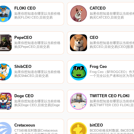
FLOKI CEO
CATCEO
如果你想知道在哪里以当前价格
如果你想知道在哪里以当前价
购买FLOKI CEO,目前交易
购买CATCEO,目前交易
{FLOKI CEO]股票的顶级加密货
{CATCEO]股票的顶级加密货
币交易所是CoinTiger、LBank、
交易所是
BitMart、BKEX和
PancakeSwap（V2）。您可
PancakeSwap（V2）。您可以
在我们的加密货币交易所页面
在我们的加密货币交易所页面上
找到其他列表。CATCEO不是
PepeCEO
CEO
找到其他列表.
种投资,而是作为新一代的模因
如果你想知道在哪里以当前价格
如果你想知道在哪里以当前价
创建的.
购买PepeCEO,目前交易
购买CEO,目前交易{CEO]股票
{PepeCEO]股票的顶级加密货币
的顶级加密货币交易所是
交易所是
PancakeSwap（V2）。您可
PancakeSwap（V2）。您可以
在我们的加密货币交易所页面
在我们的加密货币交易所页面上
找到其他列表。CEO是来改变
找到其他列表。PepeCEO由美
游戏的。一个有趣但有目的的
ShibCEO
Frog Ceo
国的一个团队于2023年3月2日
因代币,建立在BSC网络上,有
如果你想知道在哪里以当前价格
Frog Ceo（$FROGCEO）作
推出,是一种去中心化的模因代
验丰富的营销人员和值得信赖
购买ShibCEO,目前交易
一个完全以生产者和社区为导
币,用USDT奖励持有者.
合作伙伴.
{ShibCEO]股票的顶级加密货币
的生态系统代币诞生。Frog
交易所是
Ceo代币将始终是有价值的,因
PancakeSwap（V2）。您可以
生态系统中的所有项目都将通
在我们的加密货币交易所页面上
｛FROGCEOnname｝进行处
找到其他列表.
理。回想起青蛙生态系统有很
Doge CEO
TWITTER CEO FLOKI
项目想法,所有这些项目完成得
如果你想知道在哪里以当前价格
如果你想知道在哪里以当前价
越多,对Frog首席执行官的兴趣
购买Doge CEO,目前交易{Doge
购买TWITTER CEO FLOKI,目
就会增加.
CEO]股票的顶级加密货币交易
前交易{TWITTER CEO FLOKI
所是PancakeSwap（V2）、
股票的顶级加密货币交易所是
Uniswap（BSC）和Baby Doge
PancakeSwap（V2）。您可
Swap。您可以在我们的加密货
在我们的加密货币交易所页面
币交易所页面上找到其他列表.
找到其他列表.
Cretaceous
bitCEO
CTS价格实时数据Cretaceous
BCEO价格实时数据, BitCEO