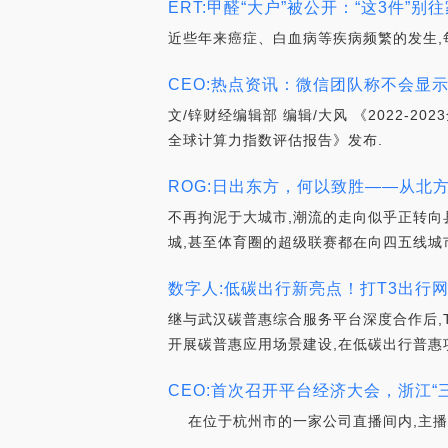
ERT:甲醛“大户”被公开：“这3件”别往家
近些年来癌症、白血病等疾病频繁的发生,
CEO:热点资讯：微信团队称不会显示
文/锌财经编辑部 编辑/大风 《2022-2
全球计算力指数评估报告》发布.
ROG:日出东方，何以致胜——从北方县级
不再拘泥于大城市,潮流的走向似乎正转向
城,甚至体育圈的超级联赛都在向四五线城
数字人:低碳出行新亮点！打T3出行网
继与武汉碳普惠综合服务平台深度合作后,T
开展碳普惠应用场景建设,在低碳出行普惠
CEO:首次召开平台经济大会，浙江“
在位于杭州市的一家公司直播间内,主播在