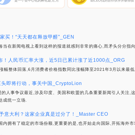
是一个去中心化的孵化器,它为
助CEO找到合作伙伴并获得技
有前景的项目提供资金,通过利
能。它包括以下内容：CEO社
用我们社区的投资力量,最大限
区：BCEOtCEO声称基于越南
度地挖掘其潜力,从而使代币成
最大的CEO社区之一Zeniius：
为一种独家功能。其技术领先地
一个集成了人工智能和区块链
位在同行中名列前茅。其目标是
术的社交平台,帮助CEO解决商
率先帮助建立链上金融基础设
业问题能力卡：这些象征着
施,由社区成员、社区成员和社
CEO；区块链上的能力,可以在
区成员设计链上基金.
ABCEOlity.
往家买！“天天都在释放甲醛”_GEN
每当在新闻电视上看到这样的报道就感到非常的痛心,而矛头分分指向
布！人民币汇率大涨，近5日已累计涨了近1000点_ORG
涨幅整体回落,6月消费者价格指数同比涨幅降至2021年3月以来最低
即将行动，事关中国_CryptoLion
的人事争议最近,涉及印度、美国和欧盟的几条重要新闻引人关注,
达成统一立场.
予意大利？这家企业真是过分了！_Master CEO
国内拥有了稳定的市场份额,更重要的是,也开始走向国际,开拓海外市