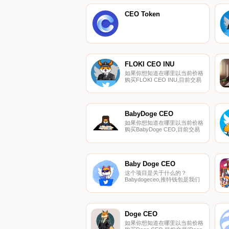
CEO Token
FLOKI CEO INU
如果你想知道在哪里以当前价格
购买FLOKI CEO INU,目前交易
{FLOKI CEO INU]股票的顶级加
密货币交易所是
PancakeSwap（V2）。您可以
在我们的加密货币交易所页面上
找到其他列表.
BabyDoge CEO
如果你想知道在哪里以当前价格
购买BabyDoge CEO,目前交易
{BabyDoge CEO]股票的顶级加
密货币交易所是
PancakeSwap（V2）。您可以
在我们的加密货币交易所页面上
找到其他列表.
Baby Doge CEO
这个项目是关于什么的？
Babydogeceo,推特钱包是我们
的主要工具。您可以使用Twitter
发送和接收加密货币。注册并将
加密货币存入您的帐户后。
BabyDogeCEOxELONMUSK开
发推特支付（$TwitterWallet）以
Doge CEO
取代Apple Pay-PAYPAL引领全
如果你想知道在哪里以当前价格
球加密货币趋势.