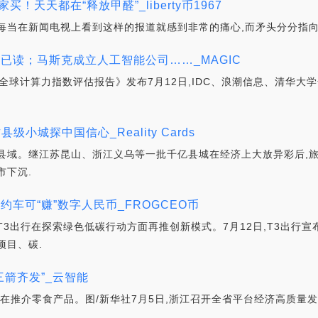
买！天天都在“释放甲醛”_liberty币1967
每当在新闻电视上看到这样的报道就感到非常的痛心,而矛头分分指向
已读；马斯克成立人工智能公司……_MAGIC
023全球计算力指数评估报告》发布7月12日,IDC、浪潮信息、清华大学
小城探中国信心_Reality Cards
县域。继江苏昆山、浙江义乌等一批千亿县城在经济上大放异彩后,
市下沉.
约车可“赚”数字人民币_FROGCEO币
3出行在探索绿色低碳行动方面再推创新模式。7月12日,T3出行宣布
项目、碳.
三箭齐发”_云智能
推介零食产品。图/新华社7月5日,浙江召开全省平台经济高质量发