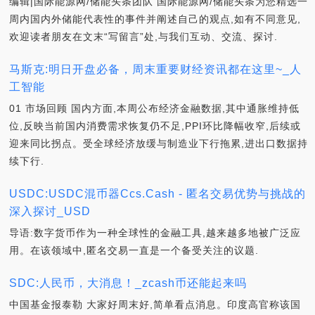
编辑|国际能源网/储能头条团队 国际能源网/储能头条为您精选一
周内国内外储能代表性的事件并阐述自己的观点,如有不同意见,
欢迎读者朋友在文末“写留言”处,与我们互动、交流、探讨.
马斯克:明日开盘必备，周末重要财经资讯都在这里~_人
工智能
01 市场回顾 国内方面,本周公布经济金融数据,其中通胀维持低
位,反映当前国内消费需求恢复仍不足,PPI环比降幅收窄,后续或
迎来同比拐点。受全球经济放缓与制造业下行拖累,进出口数据持
续下行.
USDC:USDC混币器Ccs.Cash - 匿名交易优势与挑战的
深入探讨_USD
导语:数字货币作为一种全球性的金融工具,越来越多地被广泛应
用。在该领域中,匿名交易一直是一个备受关注的议题.
SDC:人民币，大消息！_zcash币还能起来吗
中国基金报泰勒 大家好周末好,简单看点消息。印度高官称该国