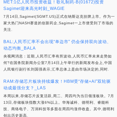
MET:1亿人民币投资收益！歌礼制药-B(01672)投资
Sagimet迎来高光时刻_WAGIE
7月14日,Sagimet(SGMT.US)正式在纳斯达克挂牌上市。作为一
家大热门NASH赛道的创新药企,Sagimet一上市便受到了市场的
关注.
BAL:人民币汇率不会出现“单边市” 仍会保持双向波动、
动态均衡_BALA
央视网消息：近期,人民币汇率有所波动,人民币汇率未来走势如
何?在国务院新闻办公室7月14日上午举行的新闻发布会上,中国
人民银行副行长刘国强表示,汇率总体上是由市场决定的,同时.
RAM:存储芯片板块持续爆发！HBM受“存储+AI”双轮驱
动成最强分支？_LAS
本周以来,存储芯片反复活跃,周二、周四均为当日领涨板块。7月
13日,存储板块指数大涨6%以上。华海诚科、德明利、睿能科
技、商络电子、万润科技等多股在周四均涨停收盘。其中,德明利
创出历史新高.