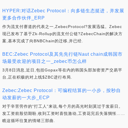
HYPER:对话Zebec Protocol：向多链生态挺进，并发展
更多合作伙伴_ERP
作为流支付赛道的代表之一,ZebecProtocol?发展迅猛。Zebec
现已发布了基于Zk-Rollup的流支付公链?ZebecChain的解决方
案,基本完成了向BNBChain的迁移,并已经.
BEC:Zebec Protocol及其先先行链Naut chain成韩国市
场最受欢迎的项目之一_zebec币怎么样
3月8日消息,近日,包括Gopax等在内的韩国头部加密资产交易平
台,正在积极的对上线$ZBC进行布局.
Zebec:Zebec Protocol：可编程结算的一小步，按秒自
动发薪的一大步_ECP
对于辛苦劳作的“打工人”来说,每个月的高光时刻莫过于发薪日。
发工资前殷切期盼,收到工资时喜悦激动,工资花完后失落惆怅……
瞧这循环往复的情绪三部曲.