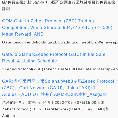
線“免費空投計劃”,在Startup區不定期進行區塊鏈項目的免費空投
計劃.
COM:Gate.io Zebec Protocol (ZBC) Trading
Competition, Win a Share of 904,776 ZBC ($27,500)
Mega Reward_AND
Gate.ioiscurrentlyholdingaZBCtradingcompetition.Wehavea
Gate.io Startup:Zebec Protocol (ZBC) Initial Sale
Result & Listing Schedule
1ZebecProtocol(ZBC)TokenSaleResultTheGate.ioStartupZebe
GAR:虎符币币区上币Solana Web3专场Zebec Protocol
(ZBC)、Gari Network (GARI)、Taki (TAKI)和
Audius（AUDIO）并开启AMM流动池质押_Assgard
亲爱的用户： 虎符币币区将于2022年05月07日15:00上线
ZebecProtocol(ZBC)、GariNetwork(GARI)、Taki(TAKI)和
Audius.