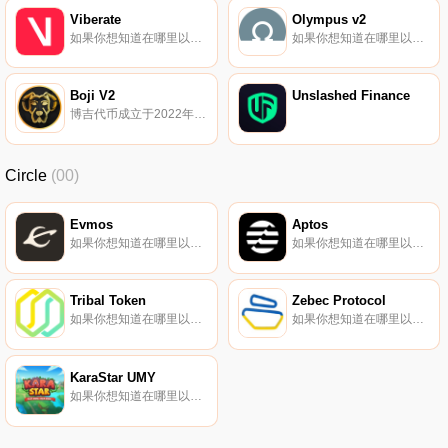
Viberate
Olympus v2
如果你想知道在哪里以当前价格购买Viberate,目前交易{Viberate]股票的顶级加密货币交易所是Binance、Bitrue、Bitget、BingX和SuperEx。您可以在我们的加密货币交易所页面上找到其他列表。Viberate（VIB）是一种加密货币,在以太坊平台上运行.
如果你想知道在哪里以当前价格购买Olympus v2,目前交易{Olympus v2]股票的顶级加密货币交易所是XT.COM、Uniswap（V3）、Curve Finance、Balancer（V2）和SushiSwap。您可以在我们的加密货币交易所页面上找到其他列表.
Boji V2
Unslashed Finance
博吉代币成立于2022年4月3日,拥有一个强大的社区,通过与慈善机构和非政府组织的合作,为流浪动物建设一个更美好的世界进行开放交流。其目的是将加密世界和动物爱好者聚集在一起,支持所有需要帮助的动物,喂养饥饿的动物,并与博吉代币社区一起从街道和收容所收养它们.
Circle
(00)
Evmos
Aptos
如果你想知道在哪里以当前价格购买Evmos,目前交易{Evmos]股票的顶级加密货币交易所是Bitget、DigiFinex、BingX、XT.COM和HuoEVMOS。您可以在我们的加密货币交易所页面上找到其他列表。Evmos是一种区块链间通信协议,又称IBC；区块链的IP层.
如果你想知道在哪里以当前价格购买Aptos,目前交易{Aptos]股票的顶级加密货币交易所是Binance、OKX、Deepcoin、CoinW和BTCEX。您可以在我们的加密货币交易所页面上找到其他列表.
Tribal Token
Zebec Protocol
如果你想知道在哪里以当前价格购买Tribal Token,目前交易{Tribal Token]股票的顶级加密货币交易所是KuCoin。您可以在我们的加密货币交易所页面上找到其他列表。中小型企业对新兴市场经济体至关重要,在拉丁美洲等市场雇佣了大多数工人.
如果你想知道在哪里以当前价格购买Zebec Protocol,目前交易{Zebec Protocol]股票的顶级加密货币交易所是OKX、ByZBCt、Bitget、Hotcoin Global和BingX。您可以在我们的加密货币交易所页面上找到其他列表.
KaraStar UMY
如果你想知道在哪里以当前价格购买KaraStar UMY,目前交易{KaraStar UMY]股票的顶级加密货币交易所是PancakeSwap（V2）。您可以在我们的加密货币交易所页面上找到其他列表.