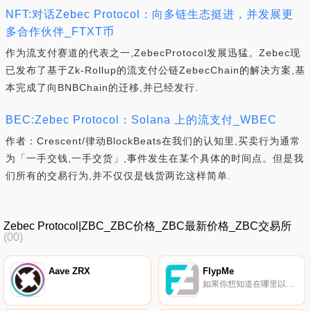
NFT:对话Zebec Protocol：向多链生态挺进，并发展更
多合作伙伴_FTXT币
作为流支付赛道的代表之一,ZebecProtocol发展迅猛。Zebec现
已发布了基于Zk-Rollup的流支付公链ZebecChain的解决方案,基
本完成了向BNBChain的迁移,并已经发行.
BEC:Zebec Protocol：Solana 上的流支付_WBEC
作者：Crescent/律动BlockBeats在我们的认知里,买卖行为通常
为「一手交钱,一手交货」,事件发生在某个具体的时间点。但是我
们所有的交易行为,并不仅仅是钱货两讫这样简单.
Zebec Protocol|ZBC_ZBC价格_ZBC最新价格_ZBC交易所
(00)
Aave ZRX
FlypMe
如果你想知道在哪里以当前价格购买FlypMe,目前交易{FlypMe]股票的顶级加密货币交易所是HitBTC和SouthXchange。您可以在我们的加密货币交易所页面上找到其他列表。FlypMe（FYP）是一种加密货币,在以太坊平台上运行.