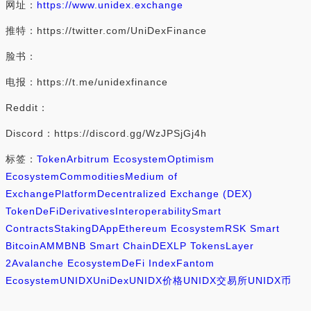
网址：
https://www.unidex.exchange
推特：https://twitter.com/UniDexFinance
脸书：
电报：https://t.me/unidexfinance
Reddit：
Discord：https://discord.gg/WzJPSjGj4h
标签：
Token
Arbitrum Ecosystem
Optimism
Ecosystem
Commodities
Medium of
Exchange
Platform
Decentralized Exchange (DEX)
Token
DeFi
Derivatives
Interoperability
Smart
Contracts
Staking
DApp
Ethereum Ecosystem
RSK Smart
Bitcoin
AMM
BNB Smart Chain
DEX
LP Tokens
Layer
2
Avalanche Ecosystem
DeFi Index
Fantom
Ecosystem
UNIDX
UniDex
UNIDX价格
UNIDX交易所
UNIDX币