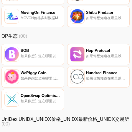
MovingOn Finance
Shiba Predator
MOVON价格实时数据MovingOn Finance-是一个web3移动应用程序,它通过步行、跑步、骑自行车和开车等活动集成了移动赚取机制.
如果你想知道在哪里以当前价格购买Shiba Predator,目前交易{Shiba Predator]股票的顶级加密货币交易所是OKX、SuperEx、BitMart、XT.COM和HuoQOM。您可以在我们的加密货币交易所页面上找到其他列表。库姆是{二进制}。只买不卖.
OP生态
(00)
BOB
Hop Protocol
如果你想知道在哪里以当前价格购买BOB,目前交易{BOB]股票的顶级加密货币交易所是Uniswap（V3）、PancakeSwap（V2）、Uniswap）（V3）（多边形）、KyberSwap Elastic（以太坊）和KyberSwapElastic.
如果你想知道在哪里以当前价格购买Hop Protocol,目前交易{Hop Protocol]股票的顶级加密货币交易所是Bitget、BingX、MEXC、BKEX和Bibox。您可以在我们的加密货币交易所页面上找到其他列表。Hop是连接以太坊和第二层网络的多链桥梁.
WePiggy Coin
Hundred Finance
如果你想知道在哪里以当前价格购买WePiggy Coin,目前交易{WePiggy Coin]股票的顶级加密货币交易所是PancakeSwap（V2）和MDEX。您可以在我们的加密货币交易所页面上找到其他列表。WePiggy是什么？WePiggy是一个开源、非托管的加密资产借贷市场协议.
如果你想知道在哪里以当前价格购买Hundred Finance,目前交易{Hundred Finance]股票的顶级加密货币交易所是MEXC、SpookySwap、Beethoven X（Fantom）、SpiritSwap和Solidly。您可以在我们的加密货币交易所页面上找到其他列表.
OpenSwap Optimism Token
如果你想知道在哪里以当前价格购买OpenSwap Optimism Token,目前交易{OpenSwap Optimism Token]股票的顶级加密货币交易所是BKEX。您可以在我们的加密货币交易所页面上找到其他列表。独特优雅的设计。高回报注。开放流动性池.
UniDex|UNIDX_UNIDX价格_UNIDX最新价格_UNIDX交易所
(00)