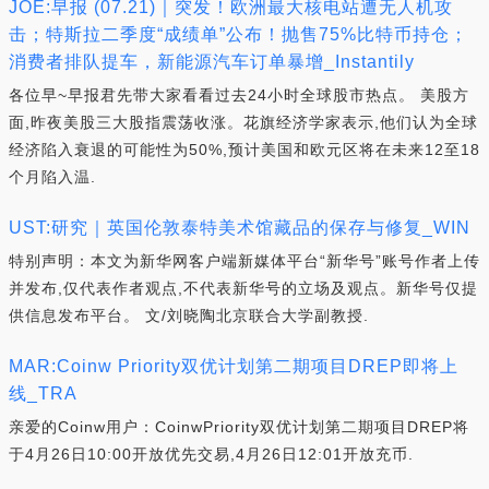
JOE:早报 (07.21)｜突发！欧洲最大核电站遭无人机攻
击；特斯拉二季度“成绩单”公布！抛售75%比特币持仓；
消费者排队提车，新能源汽车订单暴增_Instantily
各位早~早报君先带大家看看过去24小时全球股市热点。 美股方
面,昨夜美股三大股指震荡收涨。花旗经济学家表示,他们认为全球
经济陷入衰退的可能性为50%,预计美国和欧元区将在未来12至18
个月陷入温.
UST:研究｜英国伦敦泰特美术馆藏品的保存与修复_WIN
特别声明：本文为新华网客户端新媒体平台“新华号”账号作者上传
并发布,仅代表作者观点,不代表新华号的立场及观点。新华号仅提
供信息发布平台。 文/刘晓陶北京联合大学副教授.
MAR:Coinw Priority双优计划第二期项目DREP即将上
线_TRA
亲爱的Coinw用户：CoinwPriority双优计划第二期项目DREP将
于4月26日10:00开放优先交易,4月26日12:01开放充币.