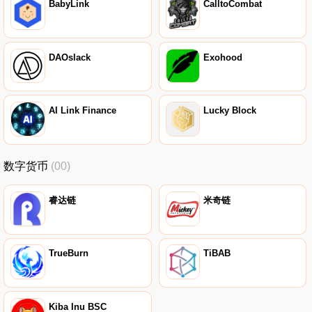
BabyLink
CalltoCombat
DAOslack
Exohood
AI Link Finance
Lucky Block
数字货币
(00)
睿达链
米奇链
TrueBurn
TiBAB
Kiba Inu BSC