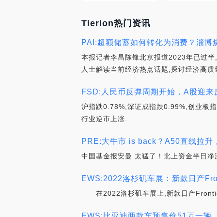
Tierion热门资讯
PAI:超额储蓄如何转化为消费？淄博
本报记者李昌陈锋北京报道2023年已过
人士解读当前经济热点话题,探讨经济高质
FSD:人民币反弹周期开始，A股迎来
沪指跌0.78%,深证成指跌0.99%,创
行业逆市上涨.
PRE:大牛市 is back？A50直线
中国基金报安曼 太猛了！北上资金半日净流入
EWS:2022洛杉矶车展：新款日产Fron
在2022洛杉矶车展上,新款日产Frontie
EWS:比亚迪两款车预售价51万一辆