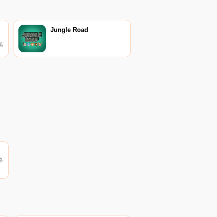
Jungle Road
美
抵
格
币
到