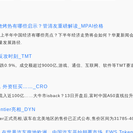
烧烤热有哪些启示？管清友重磅解读_MPAI价格
半,上半年中国经济有哪些亮点？下半年经济走势将会如何？华夏新闻
量发展路径.
反攻时刻_TMT
业板指跌0.9%。成交额超过9000亿,游戏、通信、互联网、软件等TM
拉升，外资狂买……_CRO
近100亿……大牛市isback？13日开盘后,富时中国A50直线拉升
tier亮相_DYN
r正式亮相,该车在北美地区的售价已正式公布,售价区间为31785-40015
，在世界汽车腹地欧洲，中国汽车开始颠覆市场_EWS Toke