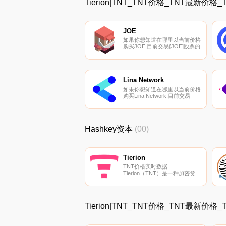
Tierion|TNT_TNT价格_TNT最新价格
JOE
如果你想知道在哪里以当前价格
购买JOE,目前交易{JOE]股票的
顶级加密货币交易所是
Binance、OKX、Bitrue、Bitget
和BingX。您可以在我们的加密
货币交易所页面上找到其他列
表.
Lina Network
如果你想知道在哪里以当前价格
购买Lina Network,目前交易
{Lina Network]股票的顶级加密
货币交易所是Bitget、YoBit、
Bitay和Fatbtc。您可以在我们的
加密货币交易所页面上找到其他
Hashkey资本
(00)
列表。作为越南的区块链企业；
他的旅程始于应用技术解决农业
技术不足问题的愿望.
Tierion
TNT价格实时数据
Tierion（TNT）是一种加密货
币。Tierion目前的供应量为
1000000000,流通量为
428481269.49941987。最近已
知的Tierion价格为0.12392284
Tierion|TNT_TNT价格_TNT最新价格
美元,在过去24小时内下跌
了-12.15美元.