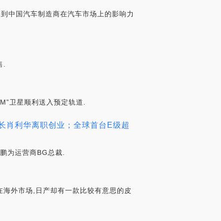
会想到中国汽车制造商在汽车市场上的影响力
售.
使-M”卫星顺利送入预定轨道.
院长肖利华离职创业；全球首台E级超
鹏为运营商BG总裁.
在海外市场,日产却有一款比较有意思的皮