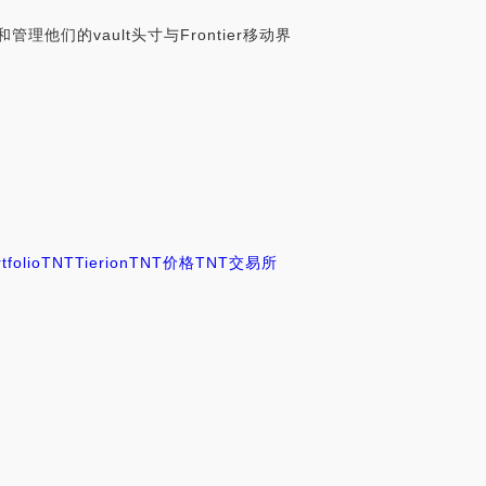
踪和管理他们的vault头寸与Frontier移动界
tfolio
TNT
Tierion
TNT价格
TNT交易所