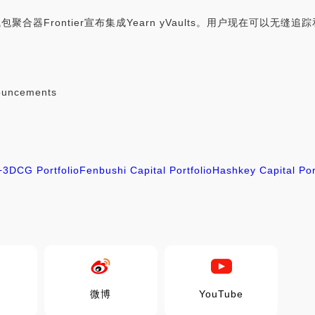
ts:钱包聚合器Frontier宣布集成Yearn yVaults。用户现在可以无缝追
ouncements
+3
DCG Portfolio
Fenbushi Capital Portfolio
Hashkey Capital Por
微博
YouTube