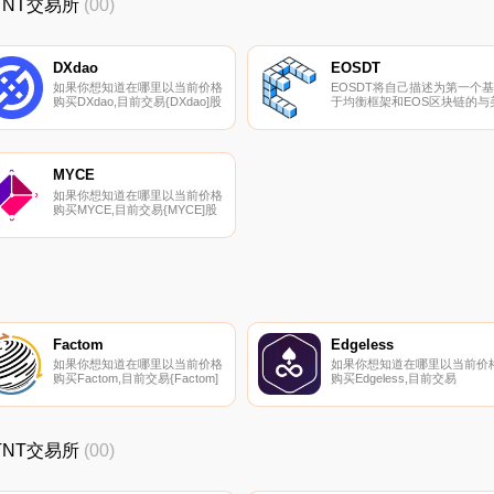
_TNT交易所
(00)
DXdao
EOSDT
如果你想知道在哪里以当前价格
EOSDT将自己描述为第一个基
购买DXdao,目前交易{DXdao]股
于均衡框架和EOS区块链的与
票的顶级加密货币交易所是
元挂钩的去中心化稳定币。
CoinEx、Bancor Network和
EOSDT由智能合约上的EOS
Swapr。您可以在我们的加密货
押品透明地支持。EOSDT正在
币交易所页面上找到其他列表。
利用EOS加密货币,旨在为市场
DXdao将自己描述为一个构建和
增加额外的流动性.
MYCE
管理去中心化产品和服务的集
如果你想知道在哪里以当前价格
体.
购买MYCE,目前交易{MYCE]股
票的顶级加密货币交易所是
Finexbox和FreiExchange。您
可以在我们的加密货币交易所页
面上找到其他列表。$YCE是您
的#metaverse世界的数字硬
币。快速、可扩展且可靠.
Factom
Edgeless
如果你想知道在哪里以当前价格
如果你想知道在哪里以当前价
购买Factom,目前交易{Factom]
购买Edgeless,目前交易
股票的顶级加密货币交易所是
{Edgeless]股票的顶级加密货
qTrade。您可以在我们的加密
交易所是HitBTC。您可以在我
货币交易所页面上找到其他列
们的加密货币交易所页面上找
表。Factom协议将其自身描述
其他列表。Edgeless（EDG）
_TNT交易所
(00)
为；由将区块链的安全性扩展到
是一种加密货币,在以太坊平台
任何数据类型的国际公司联盟构
上运行.
建的开源去中心化数据完整性协
议；.