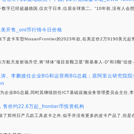
这一数字已经超越德国,仅次于日本,位居全球第二。“10年前,没有人
tier，在美开售_ont币行情今日价格
卡车型NissanFrontier的2023年款,在美定价2万9190美元起
箭从东方航天发射场升空,将“球体”项目首颗卫星“斯基泰人-D”和3颗“信
汪涛、李鹏接任企业BG和运营商BG总裁；原阿里云研究院
en
为企业BG总裁,同时其继续担任ICT基础设施业务管理委员会主任,李
，售价约22.6万起_frontier币投资机构
除了郑州日产几款工具皮卡之外,似乎并没有更多的皮卡产品了,但是