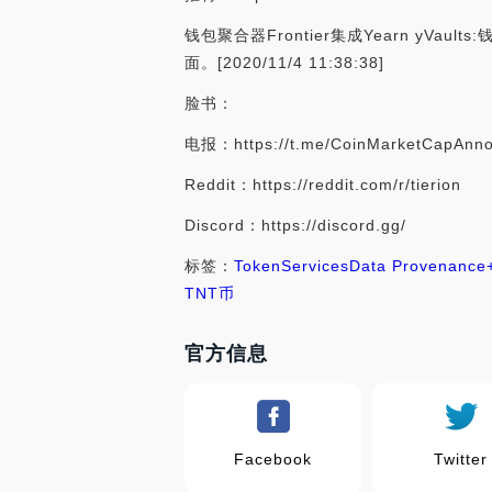
钱包聚合器Frontier集成Yearn yVaul
面。[2020/11/4 11:38:38]
脸书：
电报：https://t.me/CoinMarketCapAnn
Reddit：https://reddit.com/r/tierion
Discord：https://discord.gg/
标签：
Token
Services
Data Provenance
TNT币
官方信息
Facebook
Twitter