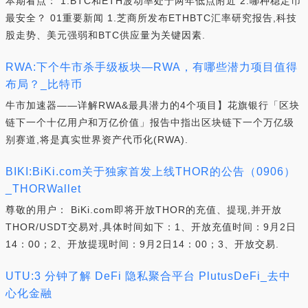
本期看点： 1.BTC和ETH波动率处于两年低点附近 2.哪种稳定币
最安全？ 01重要新闻 1.芝商所发布ETHBTC汇率研究报告,科技
股走势、美元强弱和BTC供应量为关键因素.
RWA:下个牛市杀手级板块—RWA，有哪些潜力项目值得
布局？_比特币
牛市加速器——详解RWA&最具潜力的4个项目】花旗银行「区块
链下一个十亿用户和万亿价值」报告中指出区块链下一个万亿级
别赛道,将是真实世界资产代币化(RWA).
BIKI:BiKi.com关于独家首发上线THOR的公告（0906）
_THORWallet
尊敬的用户： BiKi.com即将开放THOR的充值、提现,并开放
THOR/USDT交易对,具体时间如下：1、开放充值时间：9月2日
14：00；2、开放提现时间：9月2日14：00；3、开放交易.
UTU:3 分钟了解 DeFi 隐私聚合平台 PlutusDeFi_去中
心化金融