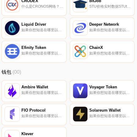
CRODEX
bitJob
什么是CRONOS网络？CRONOS是Crypto.com的EVM兼容网络。Crypto.com是一个支付和加密货币平台,允许用户使用加密货币进行购买、销售和支付.
STU价格实时数据STUtJob（STU）是一种加密货币,在以太坊平台上运行。STUtJob目前的供应量为200000000,流通量为87816093.05451672。最近已知的STUtJob价格为0.0001299美元,在过去24小时内上涨了1.44美元.
Liquid Driver
Deeper Network
如果你想知道在哪里以当前价格购买Liquid Driver,目前交易{Liquid Driver]股票的顶级加密货币交易所是Poloniex、SpookySwap、Equalizer、Beethoven X（Fantom）和WigoSwap。您可以在我们的加密货币交易所页面上找到其他列表.
如果你想知道在哪里以当前价格购买Deeper Network,目前交易{Deeper Network]股票的顶级加密货币交易所是CoinTiger、KuCoin、Gate.io、MEXC和Bibox。您可以在我们的加密货币交易所页面上找到其他列表.
Efinity Token
ChainX
如果你想知道在哪里以当前价格购买Efinity Token,目前交易{Efinity Token]股票的顶级加密货币交易所是OKX、BTCEX、Bitget、DigiFinex和BingX。您可以在我们的加密货币交易所页面上找到其他列表.
如果你想知道在哪里以当前价格购买ChainX,目前交易{ChainX]股票的顶级加密货币交易所是CoinW、KuCoin、Gate.io、MEXC和HotPCXt。您可以在我们的加密货币交易所页面上找到其他列表.
钱包
(00)
Ambire Wallet
Voyager Token
如果你想知道在哪里以当前价格购买AmWALLETre Wallet,目前交易{AmWALLETre Wallet]股票的顶级加密货币交易所是Gate.io、HuoWALLET、Uniswap（V3）、LATOKEN和SushiSwap。您可以在我们的加密货币交易所页面上找到其他列表.
如果你想知道在哪里以当前价格购买Voyager Token,目前交易{Voyager Token]股票的顶级加密货币交易所是Binance、Deepcoin、Bitrue、Bitget和Hotcoin Global。您可以在我们的加密货币交易所页面上找到其他列表.
FIO Protocol
Solareum Wallet
如果你想知道在哪里以当前价格购买FIO Protocol,目前交易{FIO Protocol]股票的顶级加密货币交易所是Binance、Bitrue、BingX、SuperEx和BitMart。您可以在我们的加密货币交易所页面上找到其他列表.
如果你想知道在哪里以当前价格购买Solareum Wallet,目前交易{Solareum Wallet]股票的顶级加密货币交易所是Raydium。您可以在我们的加密货币交易所页面上找到其他列表.
Klever