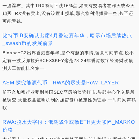
一波瀑布。其中TRX瞬间下跌16%点,如果有交易者在昨天或今天
购买TRX没有卖出,没有设置止损单,那么将利润挥霍一空,甚至还
可能亏钱.
比特币:B安确认出席4月香港嘉年华，暗示市场后续热点
_swash币的发展前景
BinanceCZ出席香港嘉年华,是个有趣的事情,留意时间节点,说不
定有一波反弹拉升$CFX$KEY这是23-24年香港数字经济财政预
测人工智能排名第一.
ASM:探究能源代币：RWA的尽头是PoW_LAYER
前不久加密行业受到美国SEC严厉的监管打击,头部中心化交易所
被调查,大量权益证明机制的加密货币被定性为证劵,一时间风声鹤
唳.
RWA:脱水大字报：俄乌战争或致ETH更大涨幅_MARKO
价格