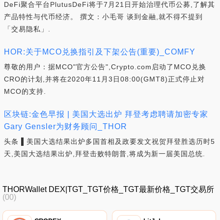
DeFi聚合平台PlutusDeFi将于7月21日开始治理代币公募,了解其
产品特性与代币经济。 撰文：小毛哥 谈到金融,就不得不提到
「交易隐私」.
HOR:关于MCO兑换指引及下架公告(重要)_COMFY
尊敬的用户：据MCO"官方公告",Crypto.com启动了MCO兑换
CRO的计划,并将在2020年11月3日08:00(GMT8)正式停止对
MCO的支持.
区块链:金色早报 | 美国大选出炉 拜登考虑聘请加密专家
Gary Gensler为财务顾问_THOR
头条 ▌美国大选结果出炉多国首相及政要发文祝贺拜登胜选历时5
天,美国大选结果出炉,拜登击败特朗普,将成为新一届美国总统.
THORWallet DEX|TGT_TGT价格_TGT最新价格_TGT交易所
(00)