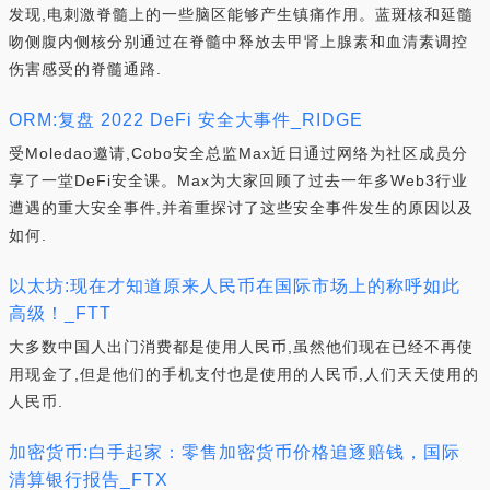
发现,电刺激脊髓上的一些脑区能够产生镇痛作用。蓝斑核和延髓
吻侧腹内侧核分别通过在脊髓中释放去甲肾上腺素和血清素调控
伤害感受的脊髓通路.
ORM:复盘 2022 DeFi 安全大事件_RIDGE
受Moledao邀请,Cobo安全总监Max近日通过网络为社区成员分
享了一堂DeFi安全课。Max为大家回顾了过去一年多Web3行业
遭遇的重大安全事件,并着重探讨了这些安全事件发生的原因以及
如何.
以太坊:现在才知道原来人民币在国际市场上的称呼如此
高级！_FTT
大多数中国人出门消费都是使用人民币,虽然他们现在已经不再使
用现金了,但是他们的手机支付也是使用的人民币,人们天天使用的
人民币.
加密货币:白手起家：零售加密货币价格追逐赔钱，国际
清算银行报告_FTX