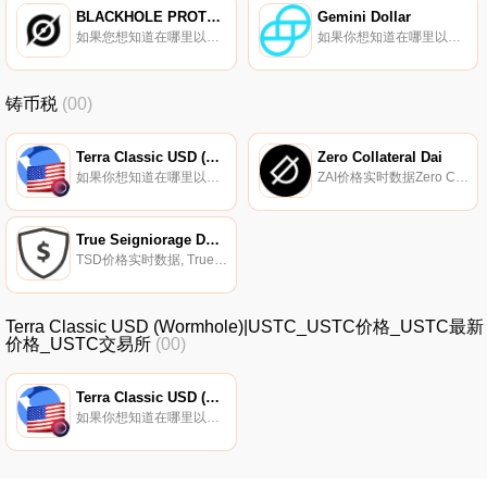
BLACKHOLE PROTOCOL
Gemini Dollar
如果您想知道在哪里以当前价格购买BLACKHOLE PROTOCOL,目前交易｛BLACKnname｝股票的顶级加密货币交易所是Gate.io。您可以在我们的加密货币交易所页面上找到其他交易所.
如果你想知道在哪里以当前价格购买Gemini Dollar,目前交易{Gemini Dollar]股票的顶级加密货币交易所是Coinbase Exchange、Uniswap（V3）、EXMO、Bitstamp和Gemini。您可以在我们的加密货币交易所页面上找到其他列表.
铸币税
(00)
Terra Classic USD (Wormhole)
Zero Collateral Dai
如果你想知道在哪里以当前价格购买Terra Classic USD (Wormhole),目前交易{Terra Classic USD (Wormhole)]股票的顶级加密货币交易所是Bitrue、ZT、JuUSTC、SushiSwap和Bitazza.
ZAI价格实时数据Zero Collateral Dai（ZAI）是一种混合合成算法稳定币,使用自稳定弹性供应机制。Zai没有抵押品支持,也不依赖中央托管人,避免了监管和审查风险.
True Seigniorage Dollar
TSD价格实时数据, True Seigniorage Dollar是一种去中心化的、预言机数据驱动的稳定币,它围绕时间加权平均价格（TWAP）预言机使用供应弹性方法来实现价格稳定。这是一种算法稳定币,使用TWAP来稳定价格。我们的目标是长期保持价格$TSD＝1美元.
Terra Classic USD (Wormhole)|USTC_USTC价格_USTC最新
价格_USTC交易所
(00)
Terra Classic USD (Wormhole)
如果你想知道在哪里以当前价格购买Terra Classic USD (Wormhole),目前交易{Terra Classic USD (Wormhole)]股票的顶级加密货币交易所是Bitrue、ZT、JuUSTC、SushiSwap和Bitazza.