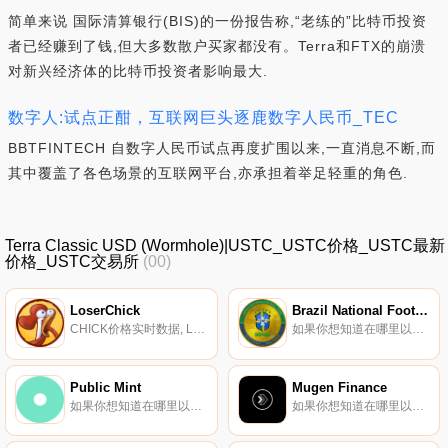
简单来说 国际清算银行(BIS)的一份报告称,“老练的”比特币投资
者已经赚到了钱,但大多数散户买家都没有。Terra和FTX的崩溃
对新兴经济体的比特币投资者影响最大.
数字人:试点正酣，互联网巨头逐鹿数字人民币_TEC
BBTFINTECH 自数字人民币试点再度扩围以来,一直消息不断,而
其中覆盖了各色场景的互联网平台,亦承担着举足轻重的角色.
Terra Classic USD (Wormhole)|USTC_USTC价格_USTC最新
价格_USTC交易所
(00)
LoserChick
Brazil National Football Team Fan Token
CHICK价格实时数据, LoserChick是一款3D“爪鹤”在线游戏,由表情符号DAO创建,集成了易于使用、高度可玩和久经验证的功能；爪式起重机”；游戏模型,基于GameFi的金融属性,如流动性挖掘、NFT注挖掘、资产交易等一些功能.
如果你想知道在哪里以当前价格购买Brazil National Football Team Fan Token,目前交易{Brazil National Football Team Fan Token]股票的顶级加密货币交易所是BingX、Gate.io、XT.COM、MEXC和CoinEx.
Public Mint
Mugen Finance
如果你想知道在哪里以当前价格购买Public Mint,目前交易{Public Mint]股票的顶级加密货币交易所是Uniswap（V2）和Bittrex。您可以在我们的加密货币交易所页面上找到其他列表.
如果你想知道在哪里以当前价格购买Mugen Finance,目前交易{Mugen Finance]股票的顶级加密货币交易所是Uniswap（V3）（ArMGNtrum）。您可以在我们的加密货币交易所页面上找到其他列表.