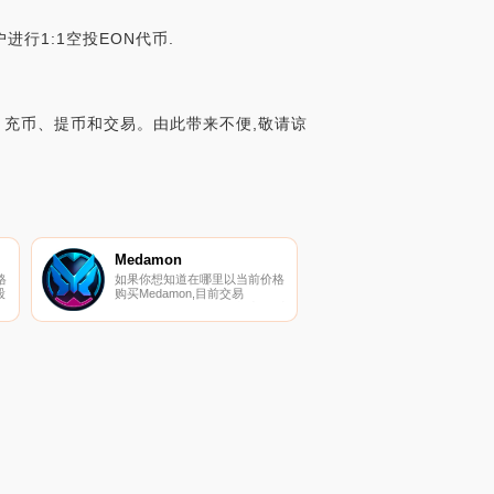
户进行1:1空投EON代币.
法访问、充币、提币和交易。由此带来不便,敬请谅
Medamon
格
如果你想知道在哪里以当前价格
股
购买Medamon,目前交易
{Medamon]股票的顶级加密货币
X
交易所是DigiFinex和
HuoMON。您可以在我们的加
其
密货币交易所页面上找到其他列
表.