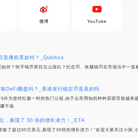
微博
YouTube
播前景如何？_Qubitica
景如何？快手钱币类目怎么报白？纪念币、收藏钱币在市场当中一直都
会靠DeFi翻盘吗？_香港发行稳定币是真的吗
OS作为曾经红极一时的热门公链,由于众所周知的种种原因导致越来
一蹶不振.
美元，展现了 30 倍的增长潜力！_ETA
筹集了超过80万美元,展现了30倍的增长潜力！”欢迎大家关注小探