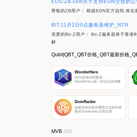
EOS:ZB.com关于支持EON空投的公告
尊敬的ZB用户： 根据EON官方说明,将在新加
BIT:11月2日0点服务器维护_NTR
亲爱的Bit-Z用户： Bit-Z服务器将于
解.
Qubit|QBT_QBT价格_QBT最新价格_
WonderHero
HON价格实时数据,
WonderHero是一款以玩游戏赚
取手机RPG的游戏。这款受动
漫启发的回合制游戏在iOS和
Android平台上运行,玩家可以收
集英雄、武器和装备,进入RPG
战斗,并在幻想世界中赚取代币.
DomRaider
如果你想知道在哪里以当前价格
购买DomRaider,目前交易
{DomRaider]股票的顶级加密货
币交易所是YoBit。您可以在我
们的加密货币交易所页面上找到
其他列表。DomRaider（DRT）
MVB
(00)
是一种加密货币,在以太坊平台
上运行.