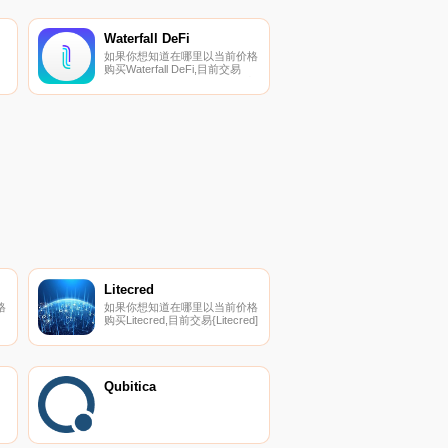
Waterfall DeFi
如果你想知道在哪里以当前价格
购买Waterfall DeFi,目前交易
T
{Waterfall DeFi]股票的顶级加密
货币交易所是拉托肯。您可以在
我们的加密货币交易所页面上找
到其他列表。Waterfall DeFi是
一个通过转移产生收益的DeFi资
产组合来提供风险分散的平台.
Litecred
格
如果你想知道在哪里以当前价格
购买Litecred,目前交易{Litecred]
股票的顶级加密货币交易所是
YoBit。您可以在我们的加密货
币交易所页面上找到其他列表。
其
Litecred（LTCR）是一种加密货
币。用户可以通过挖掘过程生成
Qubitica
LTCR.