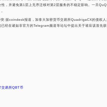
全性，并避免第1层上无序迁移对第2层服务的不稳定影响。一旦QuQ
）。
产生冲突:据coindesk报道，加拿大加密货币交易所QuadrigaCX
在诸如非官方的Telegram频道等论坛中提出关于谁应该首先获得资金
T交易所
QBT币