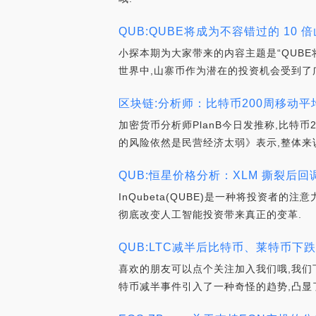
QUB:QUBE将成为不容错过的 10 倍
小探本期为大家带来的内容主题是“QUBE
世界中,山寨币作为潜在的投资机会受到了
区块链:分析师：比特币200周移动平
加密货币分析师PlanB今日发推称,比特币
的风险依然是民营经济太弱》表示,整体来
QUB:恒星价格分析：XLM 撕裂后回调
InQubeta(QUBE)是一种将投资者
彻底改变人工智能投资带来真正的变革.
QUB:LTC减半后比特币、莱特币下跌
喜欢的朋友可以点个关注加入我们哦,我们
特币减半事件引入了一种奇怪的趋势,凸显