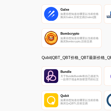
Galxe
如果你想知道在哪里以当前价格
购买Galxe,目前交易{Galxe]股
票的顶级加密货币交易所是
Binance、Deepcoin、CoinW、
BTCEX和Bitrue。您可以在我们
的加密货币交易所页面上找到其
他列表.
Bombcrypto
如果你想知道在哪里以当前价格
购买Bombcrypto,目前交易
{Bombcrypto]股票的顶级加密货
币交易所是LBank、MEXC、
LATOKEN、
PancakeSwap（V2）和
Qubit|QBT_QBT价格_QBT最新价格_
Bilaxy。您可以在我们的加密货
币交易所页面上找到其他列表.
Bundle
关于BundleBundle将自己描述为
一款用于现金和加密货币的社交
支付应用程序。Bundle非洲目前
仅在尼日利亚提供.
Qubit
如果你想知道在哪里以当前价格
购买QuQBTt,目前交易
{QuQBTt]股票的顶级加密货币
交易所是