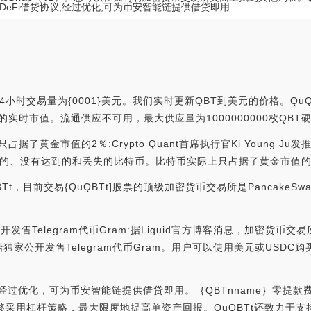
DeFi借贷协议,经过优化,可为币安智能链提供借贷即用.
24小时交易量为{0001}美元。我们实时更新QBT到美元的价格。QuQ
有可用的实时市值。流通供应不可用，最大供应量为1000000000枚QBT
上只占据了黄金市值的2％:Crypto Quant首席执行官Ki Young
没有达到的和丢失的比特币。比特币实际上只占据了黄金市值的2％。[202
t，目前交易{QuQBTt]股票的顶级加密货币交易所是PancakeS
公开发售Telegram代币Gram:据Liquid官方博客消息，加密货币交
公开发售Telegram代币Gram。用户可以使用美元或USDC购买G
贷协议，经过优化，可为币安智能链提供借贷即用。｛QBTnname｝零
商能够采用杠杆策略，最大限度地提高单资产回报。QuQBTt还致力于支持