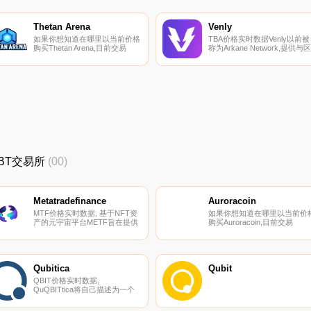
Thetan Arena
Venly
如果你想知道在哪里以当前价格
TBA价格实时数据Venly以前被
购买Thetan Arena,目前交易
称为Arkane Network,提供与区
{Thetan Arena]股票的顶级加密
块链项目无缝集成的钱包和NF
货币交易所是OKX、CoinW、
产品.
CoinTiger、LBank和BingX。您
可以在我们的加密货币交易所页
面上找到其他列表。Thetan
Arena是一款基于区块链技术的
电子竞技游戏.
QBT交易所
(00)
Metatradefinance
Auroracoin
MTF价格实时数据, 基于NFT资
如果你想知道在哪里以当前价
产的元宇宙平台METF旨在提供
购买Auroracoin,目前交易
基于区块链的元宇宙平台,利用
{Auroracoin]股票的顶级加密货
NFT技术创建独特的数字资产。
币交易所是YoBit和
我们的目标是创建去中心化和民
FreiExchange。您可以在我们
主化的平台,使独立创作者能够
的加密货币交易所页面上找到
实现利润最大化,这在现有的集
他列表.
Qubitica
Qubit
中式平台中是不可能的.
QBIT价格实时数据,
QuQBITtica将自己描述为一个
由独立开发人员、公司和组织构
建的去中心化IT社区。他们的重