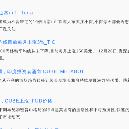
山寨币！_Terra
将成为不容错过的10倍山寨币!”欢迎大家关注小探,小探每天都会给
广泛关注.
均线目前每月上涨3%_TIC
200周移动平均线从未下降,目前每月上涨150美元。 12月28日
说,
，印度投资者涌向 QUBE_METABOT
的注意力从不利的市场趋势转移到其长期增长和可持续发展潜力的代币。乘着
，QUBE上涨_FUD价格
下期再见加密货币格局的特点是其固有的波动性和不可预测性,快速
了市场动态.