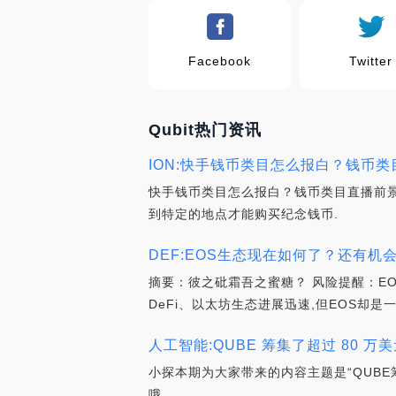
Facebook
Twitter
Qubit热门资讯
ION:快手钱币类目怎么报白？钱币类目直
快手钱币类目怎么报白？钱币类目直播前
到特定的地点才能购买纪念钱币.
DEF:EOS生态现在如何了？还有机
摘要：彼之砒霜吾之蜜糖？ 风险提醒：E
DeFi、以太坊生态进展迅速,但EOS却是
人工智能:QUBE 筹集了超过 80 万
小探本期为大家带来的内容主题是“QUBE
哦.