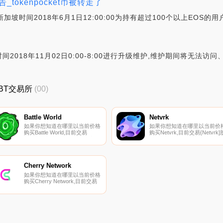
_tokenpocket币被转走了
坡时间2018年6月1日12:00:00为持有超过100个以上EOS的用
香港时间2018年11月02日0:00-8:00进行升级维护,维护期间将无
QBT交易所
(00)
Battle World
Netvrk
如果你想知道在哪里以当前价格
如果你想知道在哪里以当前价
购买Battle World,目前交易
购买Netvrk,目前交易{Netvrk]
{Battle World]股票的顶级加密货
票的顶级加密货币交易所是
币交易所是HuoBWO和
Bitrue、KuCoin、MEXC、BKE
Coinone。您可以在我们的加密
和HotNTVRKt。您可以在我们
货币交易所页面上找到其他列
的加密货币交易所页面上找到
表.
他列表.
Cherry Network
如果你想知道在哪里以当前价格
购买Cherry Network,目前交易
{Cherry Network]股票的顶级加
密货币交易所是Gate.io、
PancakeSwap（V2）和
Bilaxy。您可以在我们的加密货
币交易所页面上找到其他列表.