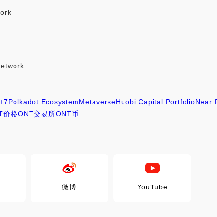
ork
Network
+7
Polkadot Ecosystem
Metaverse
Huobi Capital Portfolio
Near 
T价格
ONT交易所
ONT币
微博
YouTube