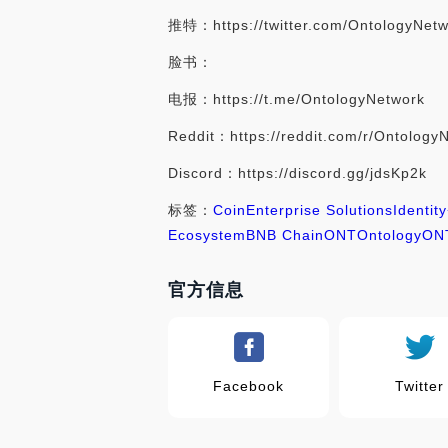
推特：https://twitter.com/OntologyNetw
脸书：
电报：https://t.me/OntologyNetwork
Reddit：https://reddit.com/r/Ontology
Discord：https://discord.gg/jdsKp2k
标签：
Coin
Enterprise Solutions
Identity
Ecosystem
BNB Chain
ONT
Ontology
ON
官方信息
Facebook
Twitter