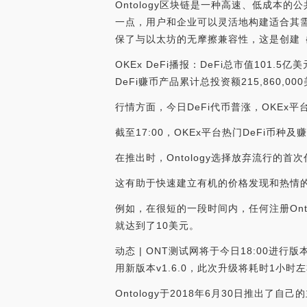
Ontology区块链是一种高速、低成本
一点，用户和企业可以灵活地构建适合其需求
保了与以太坊的无摩擦兼容性，这是创建｛
OKEx DeFi播报：DeFi总市值101.
DeFi赚币产品累计总投资额215,860,00
行情方面，今日DeFi代币普涨，OKEx平台
截至17:00，OKEx平台热门DeFi币种及赚币
在推出时，Ontology选择放弃流行的
这有助于快速建立有机的价格发现和热情
例如，在很短的一段时间内，任何注册Ont
就达到了10美元。
动态 | ONT测试网将于今日18:00进行版
用新版本v1.6.0，此次升级将耗时1小时左右
Ontology于2018年6月30日推出了