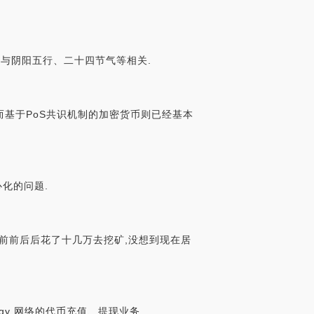
,与阴阳五行、二十四节气等相关.
而基于PoS共识机制的加密货币则已经基本
化的问题.
,前前后后花了十几万去挖矿,没想到现在居
ology 网络的代币充值、提现业务.