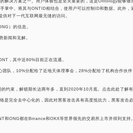
的解决方案之一。用户体验也是至关重要的，这是Ontology能够
手掌中。将其与ONTID相结合，使用户可以控制ID和数据。此外，
可以提供对下一代互联网最无缝的访问。
（ONG）的信息。
链趋势新闻和见解。
000ONT，其中近80%目前正在流通。
心团队，10%分配给了近地天体理事会，28%分配给了机构合作伙伴
的约束，解锁期长达两年多，直到2020年10月底。点击此处了解
ology网络是完全去中心化的，因此对黑客攻击具有高度抵抗力，黑客
ONT和ONG都在Binance和OKX等世界领先的交易所上市并得到支持