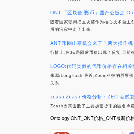
ONT:「区块链·甄币」国产公链之 Ontol
随着国家强调把区块链作为核心技术自主创
后的沉寂中走了出来.
ANT:币圈山寨机会来了？两大操作机会！_
行情上,在3w遇阻后币价出现了反复,目前被
LOGO:代码类似的代币价格存在相关
来源/LongHash 最近,Zoom科技
关系.
zcash:Zcash 价格分析：ZEC 尝试
Zcash因其击败了主要加密货币的匿名
Ontology|ONT_ONT价格_ONT最新