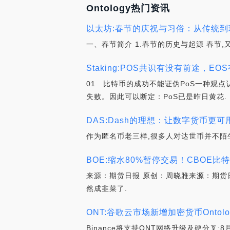
Ontology热门资讯
以太坊:春节的庆祝与习俗：从传统到现代
一、春节简介 1.春节的历史与起源 春节
Staking:POS共识有没有前途，EO
01 比特币的成功不能证伪PoS一种观点
失败。因此可以断定：PoS已是昨日黄花.
DAS:Dash的理想：让数字货币更可
作为匿名币老三样,很多人对达世币并不陌
BOE:缩水80%暂停交易！CBOE
来源：期货日报 原创：周晓雅来源：期货
然成韭菜了.
ONT:谷歌云市场新增加密货币Ontolo
Binance将支持ONT网络升级及硬分叉:8月1