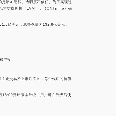
目的是增加隐私、透明度和信任。为了实现这
太坊虚拟机（EVM），｛ONTnime｝确
101.5亿美元，总锁仓量为132.8亿美元，
发和空投。
币安等主要交易所上市后不久，每个代币的价值
于今日18:00开始版本升级，用户可在升级后使