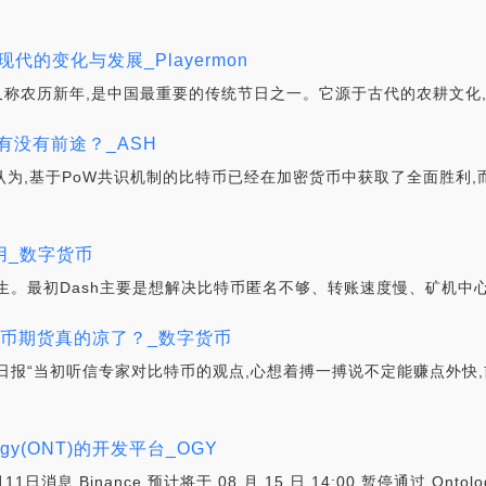
的变化与发展_Playermon
,又称农历新年,是中国最重要的传统节日之一。它源于古代的农耕文化
S有没有前途？_ASH
认为,基于PoW共识机制的比特币已经在加密货币中获取了全面胜利,
用_数字货币
生。最初Dash主要是想解决比特币匿名不够、转账速度慢、矿机中心
比特币期货真的凉了？_数字货币
日报“当初听信专家对比特币的观点,心想着搏一搏说不定能赚点外快
gy(ONT)的开发平台_OGY
1日消息,Binance 预计将于 08 月 15 日 14:00 暂停通过 Ont