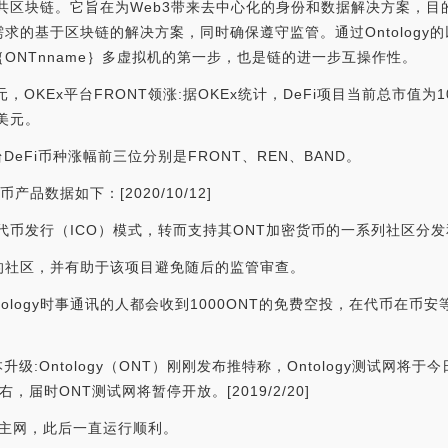
的公共区块链。它旨在为Web3带来去中心化的身份和数据解决方案，
的基于区块链的解决方案，同时确保遵守监管。通过Ontology的以
ONTnname｝多虚拟机的第一步，也是链的进一步互操作性。
5亿美元，OKEx平台FRONT领涨:据OKEx统计，DeFi项目当前总市值为
0美元。
DeFi币种涨幅前三位分别是FRONT、REN、BAND。
产品数据如下：[2020/10/12]
首次代币发行（ICO）模式，转而支持其ONT加密货币的一系列社区分
的社区，并有助于该项目避免随后的监管审查。
ology时事通讯的人都会收到1000ONT的免费空投，在代币在
本升级:Ontology（ONT）刚刚发布推特称，Ontology测试网将
，届时ONT测试网将暂停开放。[2019/2/20]
自己的主网，此后一直运行顺利。