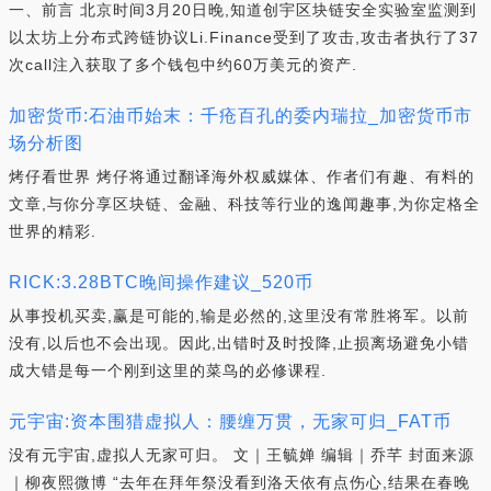
一、前言 北京时间3月20日晚,知道创宇区块链安全实验室监测到
以太坊上分布式跨链协议Li.Finance受到了攻击,攻击者执行了37
次call注入获取了多个钱包中约60万美元的资产.
加密货币:石油币始末：千疮百孔的委内瑞拉_加密货币市
场分析图
烤仔看世界 烤仔将通过翻译海外权威媒体、作者们有趣、有料的
文章,与你分享区块链、金融、科技等行业的逸闻趣事,为你定格全
世界的精彩.
RICK:3.28BTC晚间操作建议_520币
从事投机买卖,赢是可能的,输是必然的,这里没有常胜将军。以前
没有,以后也不会出现。因此,出错时及时投降,止损离场避免小错
成大错是每一个刚到这里的菜鸟的必修课程.
元宇宙:资本围猎虚拟人：腰缠万贯，无家可归_FAT币
没有元宇宙,虚拟人无家可归。 文｜王毓婵 编辑｜乔芊 封面来源
｜柳夜熙微博 “去年在拜年祭没看到洛天依有点伤心,结果在春晚