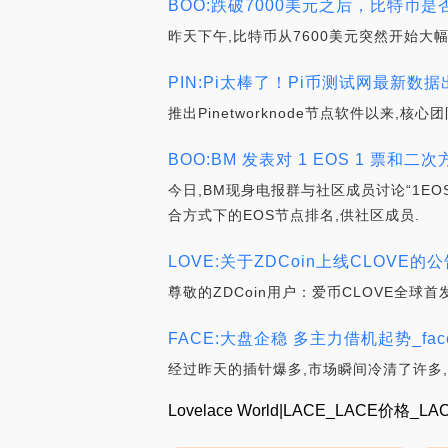
BOO:跌破7000美元之后，比特币是
昨天下午,比特币从7600美元突然开始大幅
PIN:Pi太棒了！Pi币测试网最新数据出
推出Pinetworknode节点软件以来,
BOO:BM 发表对 1 EOS 1 票和
今日,BM现身电报群与社区成员讨论“1EOS
合方式下的EOS节点排名,供社区成员.
LOVE:关于ZDCoin上线CLOVE的公
尊敬的ZDCoin用户：爱币CLOVE全球首发
FACE:大盘企稳 多主力借机起势_fa
经过昨天的插针爆多,市场瞬间冷清了许多
Lovelace World|LACE_LACE价格