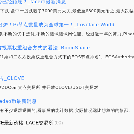
否已经触底？_face币最新消息
下跌,盘中一度跌破了7000美元大关,最低至6800美元附近,最大跌幅
炉！Pi节点数量成为全球第一！_Lovelace World
核心团队不断的优中选优,不断的测试测试网性能。经过近一年的努力,Pine
二次方投票权重组合方式的看法_BoomSpace
1票和二次方投票权重组合方式下的EOS节点排名”。EOSAuthori
告_CLOVE
ZDCoin支点交易所,并开放CLOVE/USDT交易对.
cedao币最新消息
,有不少退群退圈的,看事后的统计数据,实际情况远比想象的的惨烈.
_LACE最新价格_LACE交易所
(00)