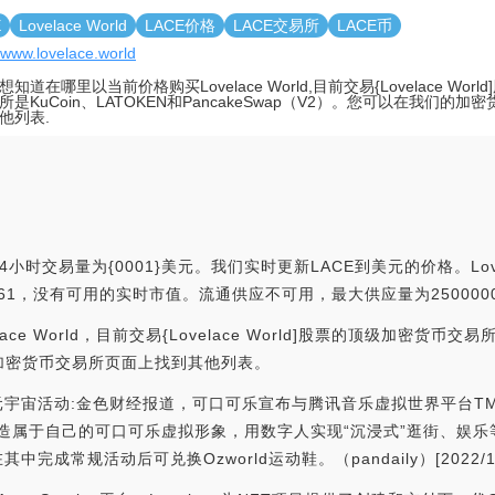
E
Lovelace World
LACE价格
LACE交易所
LACE币
//www.lovelace.world
知道在哪里以当前价格购买Lovelace World,目前交易{Lovelace Wor
所是KuCoin、LATOKEN和PancakeSwap（V2）。您可以在我们的
他列表.
4小时交易量为{0001}美元。我们实时更新LACE到美元的价格。Love
名为#3061，没有可用的实时市值。流通供应不可用，最大供应量为2500000
 World，目前交易{Lovelace World]股票的顶级加密货币交易所是
们的加密货币交易所页面上找到其他列表。
元宇宙活动:金色财经报道，可口可乐宣布与腾讯音乐虚拟世界平台TM
于自己的可口可乐虚拟形象，用数字人实现“沉浸式”逛街、娱乐等活动。此前
常规活动后可兑换Ozworld运动鞋。（pandaily）[2022/10/27