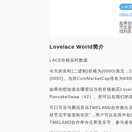
LAC
https:
如果你想
币交易
找到其
Lovelace World简介
LACE价格实时数据
今天的实时{二进制}价格为{0000}美元，2
{0002}。当前CoinMarketCap排
如果你想知道在哪里以当前价格购买Lovelace
PancakeSwap（V2）。您可以在我
可口可乐与腾讯音乐TMELAND合作推出
丝节元宇宙宠粉街区”，用户可以在其中创造属
TMELAND合作举办元界音乐节，参与者在其中完成