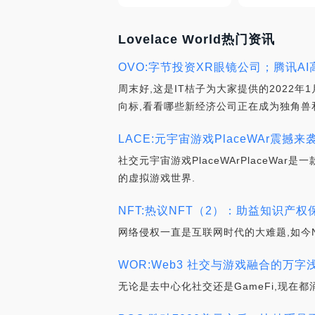
Lovelace World热门资讯
OVO:字节投资XR眼镜公司；腾讯AI高管
周末好,这是IT桔子为大家提供的2022
向标,看看哪些新经济公司正在成为独角兽和
LACE:元宇宙游戏PlaceWAr震撼来袭
社交元宇宙游戏PlaceWArPlaceWa
的虚拟游戏世界.
NFT:热议NFT（2）：助益知识产权保
网络侵权一直是互联网时代的大难题,如今
WOR:Web3 社交与游戏融合的万字
无论是去中心化社交还是GameFi,现