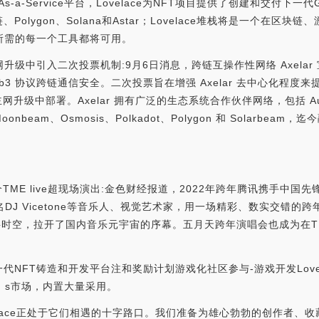
As-a-Service平台，Lovelace为NFT项目提供了创建和交付
olygon、Solana和Astar；Lovelace堆栈将是一个在区
所需的每一个工具都将可用。
”主网升级中引入二次投票机制:9月6日消息，跨链互操作性网络 Axel
dot 等 Web3 协议跨链通信安全。二次投票旨在增强 Axelar 去中
ve”主网升级中部署。Axelar 拥有广泛的生态系统合作伙伴网络，包括 Aur
n、Moonbeam、Osmosis、Polkadot、Polygon 和 Solarbea
ME live超现场演出:金色财经报道，2022年跨年腾讯携手中国先锋电
、国际知名DJ Vicetone等音乐人、视觉艺术家，用一场精彩、数实交
时空，拉开了国内音乐元宇宙的序幕。五月天跨年演唱会也成为在TMELA
T铸造和开发平台注和奖励计划游戏化社区参与-游戏开发Lovelace 
目；s市场，内置大量采用。
velace正处于它们相遇的十字路口。我们准备为雄心勃勃的创作者、收藏家和