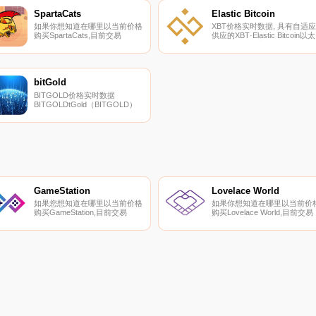
SpartaCats
Elastic Bitcoin
如果你想知道在哪里以当前价格
XBT价格实时数据, 具有自适应
购买SpartaCats,目前交易
供应的XBT·Elastic Bitcoin以太
{SpartaCats]股票的顶级加密货
坊网络上运行着一种重新定基
币交易所是FlatQube交易所。您
加密货币。XBT被稳定为比特
可以在我们的加密货币交易所页
币；s的价格通过利用以太坊
面上找到其他列表.
力量；根据市场状况调整供应
智能合约.
bitGold
BITGOLD价格实时数据
BITGOLDtGold（BITGOLD）
是一种加密货币。
BITGOLDtGold目前的供应量为
189.485。最近已知的
BITGOLDtGold价格为
143.14262159美元,在过去24小
时内上涨了0.00.
GameStation
Lovelace World
如果您想知道在哪里以当前价格
如果你想知道在哪里以当前价
购买GameStation,目前交易
购买Lovelace World,目前交易
｛GAMERnname｝股票的顶级
{Lovelace World]股票的顶级加
加密货币交易所是QuickSwap。
密货币交易所是KuCoin、
您可以在我们的加密货币交易所
LATOKEN和
页面上找到其他列表。
PancakeSwap（V2）。您可
GameStation是一个多链游戏启
在我们的加密货币交易所页面
动板和NFT市场.
找到其他列表.