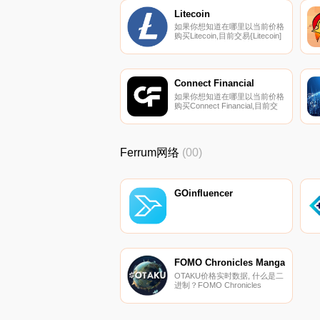
Litecoin
如果你想知道在哪里以当前价格
购买Litecoin,目前交易{Litecoin]
股票的顶级加密货币交易所是
Binance、OKX、Deepcoin、
CoinW和BTCEX。您可以在我
们的加密货币交易所页面上找到
其他列表.
Connect Financial
如果你想知道在哪里以当前价格
购买Connect Financial,目前交
易{Connect Financial]股票的顶
级加密货币交易所是
AscendEX（BitMax）。您可以
在我们的加密货币交易所页面上
Ferrum网络
(00)
找到其他列表.
GOinfluencer
FOMO Chronicles Manga
OTAKU价格实时数据, 什么是二
进制？FOMO Chronicles
Manga是一个基于区块链的平
台,专注于使用NFT有效和高效
地推广有价值的项目、用例、安