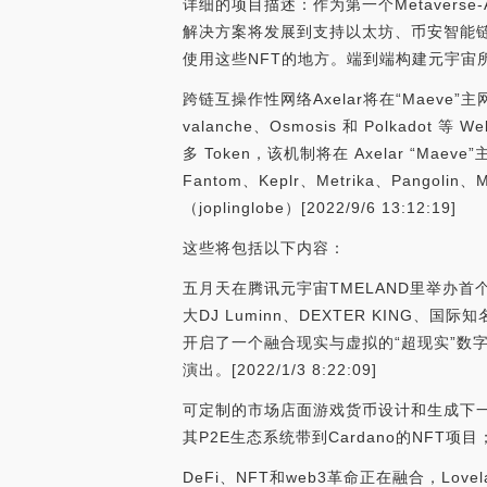
详细的项目描述：作为第一个Metaverse-
解决方案将发展到支持以太坊、币安智能链、P
使用这些NFT的地方。端到端构建元宇宙
跨链互操作性网络Axelar将在“Maeve
valanche、Osmosis 和 Polka
多 Token，该机制将在 Axelar “Mae
Fantom、Keplr、Metrika、Pangoli
（joplinglobe）[2022/9/6 13:12:19]
这些将包括以下内容：
五月天在腾讯元宇宙TMELAND里举办首个T
大DJ Luminn、DEXTER KING
开启了一个融合现实与虚拟的“超现实”数字
演出。[2022/1/3 8:22:09]
可定制的市场店面游戏货币设计和生成下一代NF
其P2E生态系统带到Cardano的NFT项
DeFi、NFT和web3革命正在融合，Lo