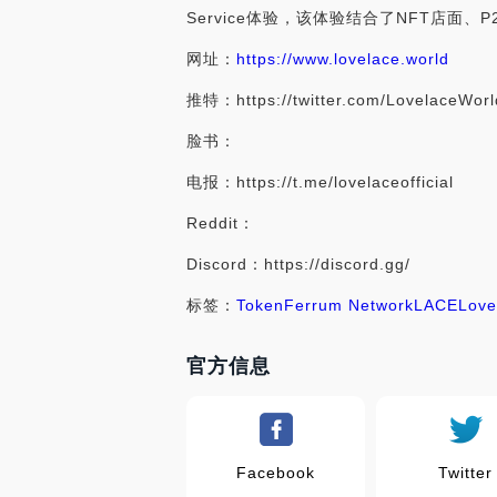
Service体验，该体验结合了NFT店面、P2E
网址：
https://www.lovelace.world
推特：https://twitter.com/LovelaceWorl
脸书：
电报：https://t.me/lovelaceofficial
Reddit：
Discord：https://discord.gg/
标签：
Token
Ferrum Network
LACE
Love
官方信息
Facebook
Twitter