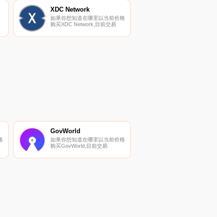
XDC Network
如果你想知道在哪里以当前价格
购买XDC Network,目前交易
的
{XDC Network]股票的顶级加密
货币交易所是CoinW、Bitrue、
的
ByXDCt、Bitget和IndoEx。您可
的
以在我们的加密货币交易所页面
上找到其他列表.
GovWorld
格
如果你想知道在哪里以当前价格
购买GovWorld,目前交易
{GovWorld]股票的顶级加密货币
交易所是
PancakeSwap（V2）。您可以
以
在我们的加密货币交易所页面上
上
找到其他列表。GovWorld是为
元宇宙、NFT和altcoin项目及其
社区添加的实用程序服务.