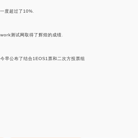
一度超过了10%.
twork测试网取得了辉煌的成绩.
ty今早公布了结合1EOS1票和二次方投票组