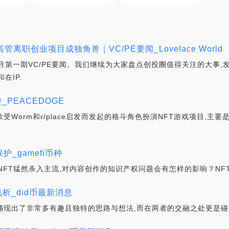
离职创业项目成独角兽｜VC/PE要闻_Lovelace World
年1月第一期VC/PE要闻。我们继续为大家盘点创投圈值得关注的大事,
在IP.
_PEACEDOGE
r是一款受Worm和r/place启发而发起的格斗角色扮演NFT游戏项目
护_gamefi币种
NFT猛然杀入主流,对内容创作的知识产权问题会有怎样的影响？NF
浅析_did币最新消息
在都涌现出了非常多有趣且独特的思路与想法,而在两者的交融之处更是