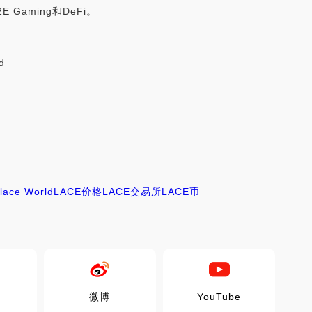
 Gaming和DeFi。
d
lace World
LACE价格
LACE交易所
LACE币
微博
YouTube