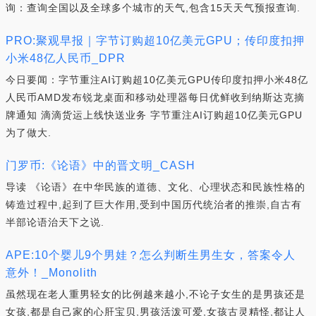
询：查询全国以及全球多个城市的天气,包含15天天气预报查询.
PRO:聚观早报｜字节订购超10亿美元GPU；传印度扣押
小米48亿人民币_DPR
今日要闻：字节重注AI订购超10亿美元GPU传印度扣押小米48亿
人民币AMD发布锐龙桌面和移动处理器每日优鲜收到纳斯达克摘
牌通知 滴滴货运上线快送业务 字节重注AI订购超10亿美元GPU
为了做大.
门罗币:《论语》中的晋文明_CASH
导读 《论语》在中华民族的道德、文化、心理状态和民族性格的
铸造过程中,起到了巨大作用,受到中国历代统治者的推崇,自古有
半部论语治天下之说.
APE:10个婴儿9个男娃？怎么判断生男生女，答案令人
意外！_Monolith
虽然现在老人重男轻女的比例越来越小,不论子女生的是男孩还是
女孩,都是自己家的心肝宝贝,男孩活泼可爱,女孩古灵精怪,都让人