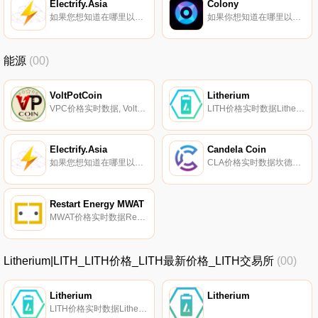
Electrify.Asia
Colony
如果您想知道在哪里以当前价格购买Electrify.Asia,目前交易｛ELECnname｝股票的顶级加密货币交易所是Gate.io。您可以在我们的加密货币交易所页面上找到其他交易所。Electrify.Asia（ELEC）是一种加密货币,在以太坊平台上运行.
如果你想知道在哪里以当前价格购买Colony,目前交易{Colony]股票的顶级加密货币交易所是MEXC。您可以在我们的加密货币交易所页面上找到其他列表。Colony已着手为在Avalanche平台上构建的下一代应用程序构建一个适当的激励基础.
能源
(00)
VoltPotCoin
Litherium
VPC价格实时数据, VoltPotCoin旨在为可再生能源和电动交通部门提供一种去中心化的支付方式。它声称是第一个去中心化的对等支付网络,适用于在可再生能源和电动交通交易方面寻求自由、隐私和安全的人。VOLTPOT?有限公司成立于2016年.
LITH价格实时数据Litherium正在创造一种颠覆世界的货币模式,让小资本投资者颠覆传统的锂精矿资产投资。投资者无需承担持有、转让、交易、储存等传统期货资产的风险和技术问题,只需投资{比纳美}即可完成对新能源消费性锂精矿的等价投资.
Electrify.Asia
Candela Coin
如果您想知道在哪里以当前价格购买Electrify.Asia,目前交易｛ELECnname｝股票的顶级加密货币交易所是Gate.io。您可以在我们的加密货币交易所页面上找到其他交易所。Electrify.Asia（ELEC）是一种加密货币,在以太坊平台上运行.
CLA价格实时数据坎德拉；他的愿景是在没有中介的情况下将太阳能分散到世界各地。该团队声称已经创建了用于对等能源传输的物联网硬件和软件。通过使用区块链技术,该团队旨在使太阳能电池板的所有者能够将其产生的能源出售给其他用户,目的是为其太阳能和市场上最便宜的绿色能源带来尽可能好的回报.
Restart Energy MWAT
MWAT价格实时数据Restart Energy MWAT（MWAT）是一种加密货币,在以太坊平台上运行。Restart Energy MWAT目前的供应量为500000000。最近已知的Restart Energy MWAT价格为0.00817849美元,在过去24小时内下跌了-0.38.
Litherium|LITH_LITH价格_LITH最新价格_LITH交易所
(00)
Litherium
Litherium
LITH价格实时数据Litherium正在创造一种颠覆世界的货币模式,让小资本投资者颠覆传统的锂精矿资产投资。投资者无需承担持有、转让、交易、储存等传统期货资产的风险和技术问题,只需投资{比纳美}即可完成对新能源消费性锂精矿的等价投资.