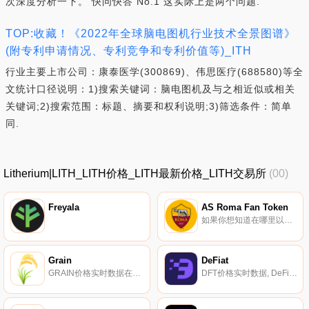
次深度分析一下。 快问快答 No.1 这实际上是两个问题.
TOP:收藏！《2022年全球脑电图机行业技术全景图谱》
(附专利申请情况、专利竞争和专利价值等)_ITH
行业主要上市公司：康泰医学(300869)、伟思医疗(688580)等全
文统计口径说明：1)搜索关键词：脑电图机及与之相近似或相关
关键词;2)搜索范围：标题、摘要和权利说明;3)筛选条件：简单
同.
Litherium|LITH_LITH价格_LITH最新价格_LITH交易所
(00)
Freyala
AS Roma Fan Token
如果你想知道在哪里以当前价格购买AS Roma Fan Token,目前交易{AS Roma Fan Token]股票的顶级加密货币交易所是Binance、Bitrue、Bitget、DigiFinex和BingX。您可以在我们的加密货币交易所页面上找到其他列表.
Grain
DeFiat
GRAIN价格实时数据在Harvest Finance中,GRAIN是USDC/USDT存款人的回购代币,将每周总排放量的一定比例提供给赔偿池。GRAIN在袭击发生后不久被社区投票支持。社区投票支持将总排放量的0.5%用于GRAIN回购和Uniswap流动性.
DFT价格实时数据, DeFiat（DFT）被描述为一种具有多层忠诚度奖励系统的完全治理、通货紧缩的ERC-20代币。每次交易DFT时,交易中的一笔金额将被收取费用,另一笔金额则被永久烧毁；随着时间的推移,供应自然减少。DFT的持有者在网络决策中被授予比例投票权,例如设置焚烧和收费率.