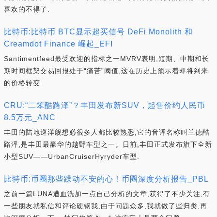
喜欢的不得了.
比特币:比特币 BTC显示超买信号 DeFi Monolith 和
Creamdot Finance 崛起_EFI
Santimentfeed最受欢迎的指标之一MVRV表明,短期、中期和长
期时间框架交易回报处于“痛苦”阈值,这在历史上预示着即将到来
的价格转变.
CRU:“二笨酷路泽”？丰田发布新SUV，起售价约人民币
8.5万元_ANC
丰田的陆地巡洋舰想必很多人都比较熟悉,它的音译名称叫兰德酷
路泽,是丰田最豪华的越野车型之一。日前,丰田正式发布旗下全新
小型SUV——UrbanCruiserHyryder车型.
比特币:币圈那些躁动不安的心！币圈深度分析报告_PBL
之前一篇LUNA遭血洗加一点自己分析的文章,获得了不少关注,有
一些朋友就私信和评论硬钢我,由于问题众多,我就做了些归类,再