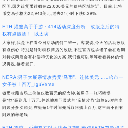
区间,因为该货币徘徊在22,000美元的价格区域附近。目前,比特
币交易价格为22,943美元,过去24小时下跌0.29%.
ETH:灌篮高手手游：414活动深度分析！改版之后的特
权有点尴尬！_以太坊
大家好,我是正在看今日活动的何二维一。客观说,今天的活动改版
有点伤心,特别是针对特权商店的改版,不过官方也承诺了会在近期
对特权商店会有补偿和优化的方案,我们也可以等等看看具体的情
况再说,接着就开.
NERA:男子大展亲情攻势卖“马币”、连体美元……哈市一
女子被上百万_IguVerse
钱币收藏市场上价值仅数百元的纪念钞,被男子一张巧嘴愣
是“炒”高到几十万元,并以嘘寒问暖式的“亲情攻势”忽悠55岁的李
阿姨分多次购买,在短短1年时间先后取阿姨上百万,这里面不但有
阿姨的养老钱.
ETH:震惊！币安将在以太坊合并期间暂停$ETH存款和取