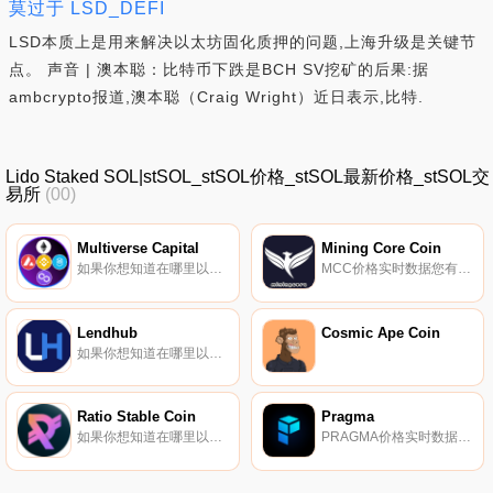
莫过于 LSD_DEFI
LSD本质上是用来解决以太坊固化质押的问题,上海升级是关键节
点。 声音 | 澳本聪：比特币下跌是BCH SV挖矿的后果:据
ambcrypto报道,澳本聪（Craig Wright）近日表示,比特.
Lido Staked SOL|stSOL_stSOL价格_stSOL最新价格_stSOL交
易所
(00)
Multiverse Capital
Mining Core Coin
如果你想知道在哪里以当前价格购买Multiverse Capital,目前交易{Multiverse Capital]股票的顶级加密货币交易所是LATOKEN和PancakeSwap（V2）。您可以在我们的加密货币交易所页面上找到其他列表.
MCC价格实时数据您有机会通过区块链技术拥有专业管理的比特币（BTC）采矿和房地产资产组合。
Lendhub
Cosmic Ape Coin
如果你想知道在哪里以当前价格购买Lendhub,目前交易{Lendhub]股票的顶级加密货币交易所是HuoLHB、JuLHB和MDEX。您可以在我们的加密货币交易所页面上找到其他列表。LendHub是一个基于Compound修改的借贷协议,为LHB提供借贷挖掘功能.
Ratio Stable Coin
Pragma
如果你想知道在哪里以当前价格购买Ratio Stable Coin,目前交易{Ratio Stable Coin]股票的顶级加密货币交易所是Orca和Serum DEX。您可以在我们的加密货币交易所页面上找到其他列表。美元兑美元是第一个由比率金融支持的动态风险调整和过度抵押债务头寸.
PRAGMA价格实时数据Pragma是一种FTM Native数学增强的rebase代币,在FTM上提供最高的固定APY,也是行业中支付速度最快的代币之一。该代币提供了一个自动下注协议,使PRAGMA代币能够以固定的速率具有自动下注和复合功能.