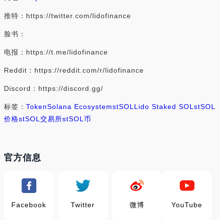
推特：https://twitter.com/lidofinance
脸书：
电报：https://t.me/lidofinance
Reddit：https://reddit.com/r/lidofinance
Discord：https://discord.gg/
标签：
Token
Solana Ecosystem
stSOL
Lido Staked SOL
stSOL
价格
stSOL交易所
stSOL币
官方信息
Facebook
Twitter
微博
YouTube