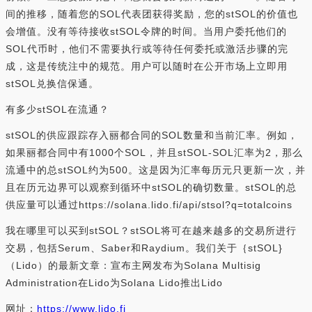
间的推移，随着您的SOL代表团获得奖励，您的stSOL的价值也
会增值。没有等待接收stSOL令牌的时间。当用户委托他们的
SOL代币时，他们不需要执行或等待任何委托或激活步骤的完
成，这是传统注中的规范。用户可以随时在公开市场上立即用
stSOL兑换信保通。
有多少stSOL在流通？
stSOL的供应跟踪存入丽都合同的SOL数量和当前汇率。例如，
如果丽都合同中有1000个SOL，并且stSOL-SOL汇率为2，那么
流通中的总stSOL约为500。这是因为汇率每历元只更新一次，并
且在历元边界可以观察到循环中stSOL的确切数量。stSOL的总
供应量可以通过https://solana.lido.fi/api/stsol?q=totalcoins
我在哪里可以买到stSOL？stSOL将可在越来越多的交易所进行
交易，包括Serum、Saber和Raydium。我们关于｛stSOL}
（Lido）的最新文章：宣布主网发布为Solana Multisig
Administration在Lido为Solana Lido推出Lido
网址：
https://www.lido.fi