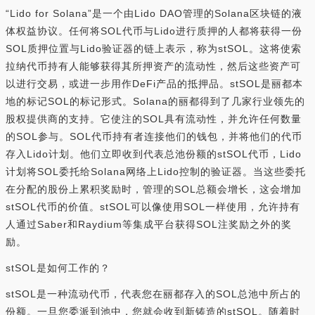
“Lido for Solana”是一个由Lido DAO管理的Solana区块链的液
体权益协议。任何将SOL代币与Lido进行质押的人都将获得一份
SOL质押位置与Lido验证器的链上表示，称为stSOL。这将使索
拉纳代币持有人能够获得其所押资产的流动性，然后这些资产可
以进行交易，或进一步用作DeFi产品的抵押品。stSOL是丽都本
地的标记SOL的标记形式。Solana的丽都得到了几家行业领先的
股权提供商的支持。它使注的SOL具有流动性，并允许任何数量
的SOL参与。SOL代币持有者连接他们的钱包，并将他们的代币
存入Lido计划。他们立即收到代表总池份额的stSOL代币，Lido
计划将SOL委托给Solana网络上Lido控制的验证器。当这些委托
在分配的股份上累积奖励时，管理的SOL总额会增长，这会增加
stSOL代币的价值。stSOL可以像使用SOL一样使用，允许持有
人通过Saber和Raydium等集成平台获得SOL注奖励之外的奖
励。
stSOL是如何工作的？
stSOL是一种流动代币，代表您在丽都存入的SOL总池中所占的
份额。一旦您委派到池中，您就会收到新铸造的stSOL。随着时