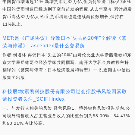
中国货币增速超11%,新增货币近32万亿,但为何经济目标仅为5%
中国的货币增速已经达到了空前超发的程度,从去年至今,累计超发
货币高达32万亿人民币,货币增速也是连续两位数增长,保持在
11%以上.
MET:是《广场协议》导致日本“失去的20年”？解读《繁
荣与停滞》_ascendex是什么交易所
作者l刘培林 再议日本“失去的20年”由哥伦比亚大学伊藤隆敏和东
京大学星岳雄两位经济学家共同撰写、南开大学郭金兴教授主持
翻译的《繁荣与停滞：日本经济发展和转型》一书,近期由中信出
版集团出版.
科技股:埃索凯科技股份有限公司过会招股书风险因素敬
请投资者关注_SCIFI Index
一、与发行人相关的风险 经营风险1、境外销售风险报告期内,公
司境外销售收入占主营业务收入的比重分别为58.00%、54.47%
和50.21%,占比较高.