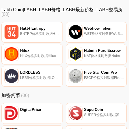
Labh Coin|LABH_LABH价格_LABH最新价格_LABH交易所
(00)
Hut34 Entropy
WeShow Token
ENTRP价格实时数据Hut34正在为新的数据经济构建工具。该项目旨在使客户能够轻松地保护、共享、协作并将其数据货币化,并发现增长和创新的机会.
WET价格实时数据WeShow Token（WET）是一种加密货币,在以太坊平台上运行。WeShow Token目前的供应量为125000000,流通量为1098250000。最近已知的WeShow Token价格为0.00000836美元,在过去24小时内上涨了0.02美元.
Hilux
Natmin Pure Escrow
HLX价格实时数据Hilux将自己描述为一种注重易用性的加密货币。据报道,Hilux支持通过其适用于Windows、Mac、Raspberry Pi、Discord、Web和Android的各种钱包进行价值转移。Hilux的开发人员由几个匿名的开发人员组成,他们的目标是保持去中心化的精神.
NAT价格实时数据Natmin Pure Escrow将自己描述为一个提供基于区块链的托管服务的去中心化应用程序。它旨在利用区块链技术以传统托管服务的一小部分价格促进托管交易,从而颠覆托管行业。Natmin声称是一个自我监管系统,以较低的费用在买方和卖方之间提供安全的交易.
LORDLESS
Five Star Coin Pro
LESS价格实时数据LORDLESS将自己描述为一款幻想游戏,用户可以统治自己的酒馆,招募赏金猎人,派遣他们执行任务,并获得奖励.
FSCP价格实时数据Five Star Coin Pro（FSCP）旨在提供用户友好、高效和安全的加密银行、支付和基于区块链的电子商务解决方案。通过机器学习算法、硬币证明股份发行和FSCP持有者证明股份,FSCP旨在成为广泛接受的交换媒介和价值存储.
加密货币
(00)
DigitalPrice
SuperCoin
SUPER价格实时数据SuperCoin（SUPER）是一种加密货币。用户可以通过挖掘过程生成SUPER。SuperCoin的电流供应为54206651.00113096。最近已知的SuperCoin价格为0.00019976美元,在过去24小时内上涨了0.00.