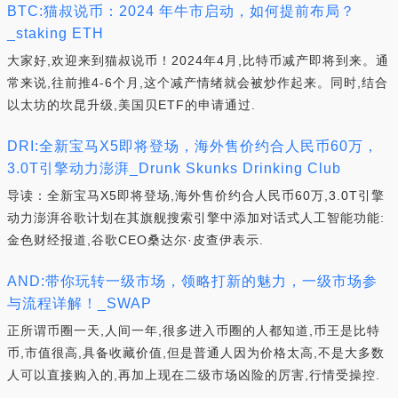
BTC:猫叔说币：2024 年牛市启动，如何提前布局？
_staking ETH
大家好,欢迎来到猫叔说币！2024年4月,比特币减产即将到来。通
常来说,往前推4-6个月,这个减产情绪就会被炒作起来。同时,结合
以太坊的坎昆升级,美国贝ETF的申请通过.
DRI:全新宝马X5即将登场，海外售价约合人民币60万，
3.0T引擎动力澎湃_Drunk Skunks Drinking Club
导读：全新宝马X5即将登场,海外售价约合人民币60万,3.0T引擎
动力澎湃谷歌计划在其旗舰搜索引擎中添加对话式人工智能功能:
金色财经报道,谷歌CEO桑达尔·皮查伊表示.
AND:带你玩转一级市场，领略打新的魅力，一级市场参
与流程详解！_SWAP
正所谓币圈一天,人间一年,很多进入币圈的人都知道,币王是比特
币,市值很高,具备收藏价值,但是普通人因为价格太高,不是大多数
人可以直接购入的,再加上现在二级市场凶险的厉害,行情受操控.