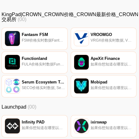
KingPad|CROWN_CROWN价格_CROWN最新价格_CROWN
交易所
(00)
Fantasm FSM
VROOMGO
FSM价格实时数据Fantasm Finance是一个DeFi项目,旨在为Fantom生态系统开发和推广合成代币。想象一下,在没有实际拥有的情况下接触FTM代币的价格。这不是幻想：这是#Fantasm.
VRGX价格实时数据, VROOMGO是一个基于区块链的O2O共享经济平台。VROOMGO提供各种有利于生活的服务,如食品配送服务、摩托车共享服务、货物运输服务和便利服务.
Functionland
ApeXit Finance
FULA价格实时数据Functionland的愿景是让公众能够主持和参与技术的进步。该生态系统通过为人们提供拥有它的基础设施来终结“租赁网络”,实现对人工智能和区块链等尖端技术的民主化,并为各种能力的软件/硬件开发人员创建一个开放的生态系统,让他们在维持和繁荣的同时,将时间投入到这些技术的基础.
如果你想知道在哪里以当前价格购买ApeXit Finance,目前交易{ApeXit Finance]股票的顶级加密货币交易所是Raydium。您可以在我们的加密货币交易所页面上找到其他列表。ApeXit是一款索拉纳链上风险管理工具,使最终用户能够在水龙头中立即关闭索拉纳生态系统的现货持有.
Serum Ecosystem Token
Mobipad
SECO价格实时数据, Serum Ecosystem Token表示一个池,其中包含血清生态系统的所有相关代币（FIDA、SOL、LQID和SRM）.
如果你想知道在哪里以当前价格购买MoMBPpad,目前交易{MoMBPpad]股票的顶级加密货币交易所是MEXC和PancakeSwap（V2）。您可以在我们的加密货币交易所页面上找到其他列表。MoMBPPad是第一个基于区块链网络的具有移动应用程序的多链启动平台.
Launchpad
(00)
Infinity PAD
ixirswap
如果你想知道在哪里以当前价格购买Infinity PAD,目前交易{Infinity PAD]股票的顶级加密货币交易所是THENA和DAO Swap。您可以在我们的加密货币交易所页面上找到其他列表。要了解有关此项目的更多信息,请查看我们对Infinity PAD的深入了解.
如果你想知道在哪里以当前价格购买ixirswap,目前交易{ixirswap]股票的顶级加密货币交易所是PancakeSwap（V2）。您可以在我们的加密货币交易所页面上找到其他列表。iXiRSwap由土耳其的一个团队于8月20日创建.