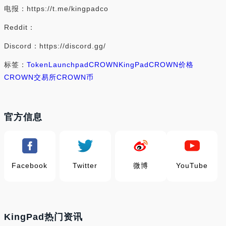
电报：https://t.me/kingpadco
Reddit：
Discord：https://discord.gg/
标签：
Token
Launchpad
CROWN
KingPad
CROWN价格
CROWN交易所
CROWN币
官方信息
Facebook
Twitter
微博
YouTube
KingPad热门资讯