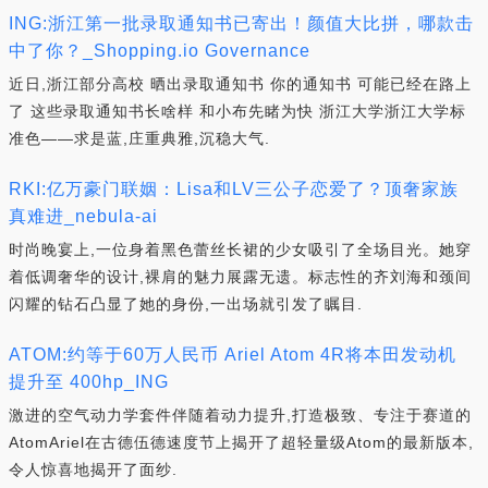
ING:浙江第一批录取通知书已寄出！颜值大比拼，哪款击
中了你？_Shopping.io Governance
近日,浙江部分高校 晒出录取通知书 你的通知书 可能已经在路上
了 这些录取通知书长啥样 和小布先睹为快 浙江大学浙江大学标
准色——求是蓝,庄重典雅,沉稳大气.
RKI:亿万豪门联姻：Lisa和LV三公子恋爱了？顶奢家族
真难进_nebula-ai
时尚晚宴上,一位身着黑色蕾丝长裙的少女吸引了全场目光。她穿
着低调奢华的设计,裸肩的魅力展露无遗。标志性的齐刘海和颈间
闪耀的钻石凸显了她的身份,一出场就引发了瞩目.
ATOM:约等于60万人民币 Ariel Atom 4R将本田发动机
提升至 400hp_ING
激进的空气动力学套件伴随着动力提升,打造极致、专注于赛道的
AtomAriel在古德伍德速度节上揭开了超轻量级Atom的最新版本,
令人惊喜地揭开了面纱.