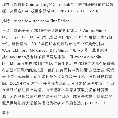
现在可以调用Coinranking的Chainlink节点来访问关键的市场数
据，来用在DeFi或更多领域中。[2020/11/7 11:55:40]
推特：https://twitter.com/KingPadco
声音 | 腾讯安全：2019年最活跃的挖矿木马为WannaMiner、
MyKings、DTLMiner:腾讯安全今日发布“2019年度挖矿木马报
告”。报告指出，2019年挖矿木马最活跃的三个家族分别为
WannaMiner、MyKings、DTLMiner（永恒之蓝下载器木马）。
其中MyKings是老牌的僵尸网络家族，而WannaMiner和
DTLMiner分别在2018年初和年底出现。在2019年这几个家族都
有超过2万用户的感染量，他们的共同特点为利用“永恒之蓝”漏洞
进行蠕虫式传播，使用多种类的持久化攻击技术，难以被彻底清
除。2019年挖矿木马主要入侵方式前三名分别是漏洞攻击、弱口
令爆破和借助僵尸网络。由于挖矿木马需要获取更多的计算资
源，所以利用普遍存在的漏洞和弱口令，或者是控制大量机器的
僵尸网络进行大规模传播成为挖矿木马的首选。[2020/2/17]
脸书：