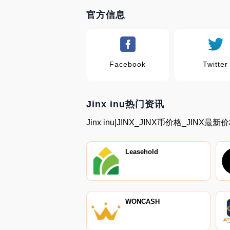
官方信息
Facebook
Twitter
Jinx inu热门资讯
Jinx inu|JINX_JINX币价格_JINX最
Leasehold
WONCASH