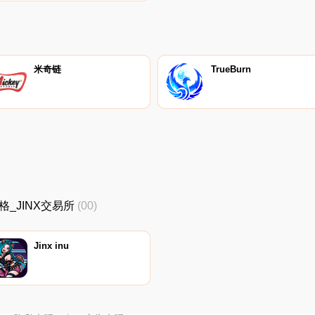
米奇链
TrueBurn
新价格_JINX交易所
(00)
Jinx inu