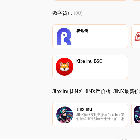
数字货币
(00)
睿达链
Kiba Inu BSC
Jinx inu|JINX_JINX币价格_JINX最
Jinx Inu
JINX价格实时数据在Jinx Inu,我
们希望通过创建一个强大的生态
系统来创造电子竞技游戏的未
来。这包括JinxTools,它将为交
易者提供通过使用概率来寻找低
风险交易的工具库.