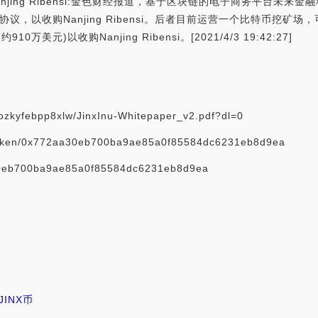
ng Ribensi:金色财经报道，基于区块链的电子商务平台未来金融科技（F
架协议，以收购Nanjing Ribensi。后者目前运营一个比特币挖
元)以收购Nanjing Ribensi。[2021/4/3 19:42:27]
kyfebpp8xlw/JinxInu-Whitepaper_v2.pdf?dl=0
oken/0x772aa30eb700ba9ae85a0f85584dc6231eb8d9ea
aa30eb700ba9ae85a0f85584dc6231eb8d9ea
JINX币