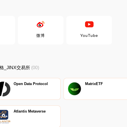
微博
YouTube
新价格_JINX交易所
(00)
Open Data Protocol
MatrixETF
Atlantis Metaverse