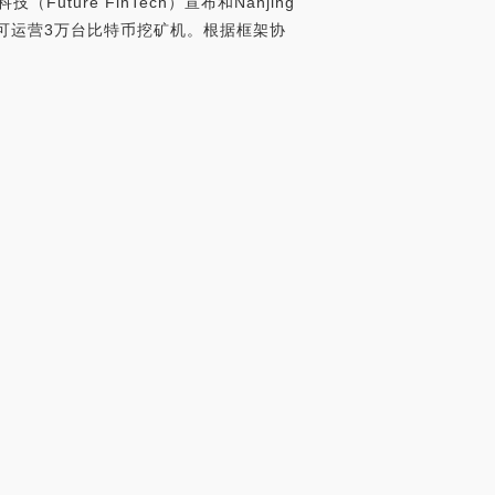
uture FinTech）宣布和Nanjing
矿场，可运营3万台比特币挖矿机。根据框架协