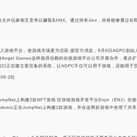
 "将允许玩家相互竞争以赚取$JINX。通过持有Jinx，你将能够通过在
术融入游戏平台，使游戏市场更为活跃:据官方消息，9月8日AGPC创始人
继续与像Angel Games这样值得信赖的在线游戏平台公司开展合作，逐
们正在建立更完备的系统，让AGPC不仅可以用于游戏，还能用于贸
9:28]
在JumpNet上构建2款NFT游戏:区块链游戏开发平台Enjin（ENJ）在推特
Pandemic正在JumpNet上构建2款游戏，并在这两款游戏中使用了共享的N