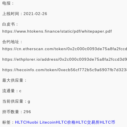
电报：
上线时间：2021-02-26
白皮书：
https://www.htokens.finance/static/pdf/whitepaper.pdf
合约地址：
https://cn.etherscan.com/token/0x2c000c0093de75a8fa2fc
https://ethplorer.io/address/0x2c000c0093de75a8fa2fccd3
https://hecoinfo.com/token/0xecb56cf772b5c9a6907fb7d32
最大供应量：
流通量：c
当前供应量：g
持币数量：296
标签：
HLTC
Huobi Litecoin
HLTC价格
HLTC交易所
HLTC币