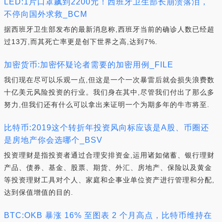
LED:1片口罩飙到2200元！西班牙卫生部长崩溃落泪，
不停向国外求救_BCM
据西班牙卫生部发布的最新消息称,西班牙当前的确诊人数已经超
过13万,而其死亡率更是创下世界之高,达到7%.
加密货币:加密怀疑论者需要的加密用例_FILE
我们现在尽可以乐观一点,但这是一个一次暴雷后就会损失浪费数
十亿美元风险投资的行业。我们身在其中,尽管我们付出了那么多
努力,但我们还有什么可以拿出来证明一个为期多年的牛市将至.
比特币:2019这个转折年投资风向标应该是A股、币圈还
是房地产你会选哪个_BSV
投资理财是指投资者通过合理安排资金,运用诸如储蓄、银行理财
产品、债券、基金、股票、期货、外汇、房地产、保险以及黄金
等投资理财工具对个人、家庭和企事业单位资产进行管理和分配,
达到保值增值的目的.
BTC:OKB 暴涨 16% 至图表 2 个月高点，比特币维持在