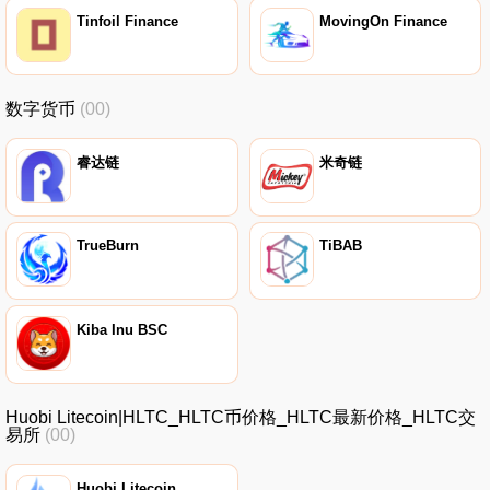
Tinfoil Finance
MovingOn Finance
数字货币
(00)
睿达链
米奇链
TrueBurn
TiBAB
Kiba Inu BSC
Huobi Litecoin|HLTC_HLTC币价格_HLTC最新价格_HLTC交
易所
(00)
Huobi Litecoin