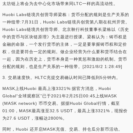
太坊链上将会为去中心化市场带来同LTC一样的高流动性。
Huobi Labs链境共创营导师梁栋：货币分配的规则是生产关系的
一种纽带:7月31日，Huobi Labs链境共创营第八期在杭州开营。
Huobi Labs链境共创营导师、北京鞅行科技董事长梁栋以《历史
中的货币与区块链原理》为主题进行授课。梁栋认为：铸币权是
金融的命脉，一个发行货币的主体，一定是要掌握铸币权和定价
权，但是要符合一定的规则。做企业经营为什么要和货币结合在
一起，因为在历史上，货币本身是一种奖惩和激励的机制。货币
分配的规则，也是生产关系的一种纽带。[2021/8/2 1:28:49]
3. 交易速度快。HLTC充提交易确认时间已降低到5分钟内。
MASK上线Huobi 最高上涨3321%:据官方消息，Huobi
Global“全球观察区”已于2021年2月25日00:45上线MASK
(MASK network) 币币交易。据据Huobi Global行情，截至
01:00，MASK最高涨至32.5 USDT，最高上涨3321%，现报价
为27.6 USDT，涨幅达2800%。
同时，Huobi 还开启MASK充值、交易、持仓瓜分新币活动。