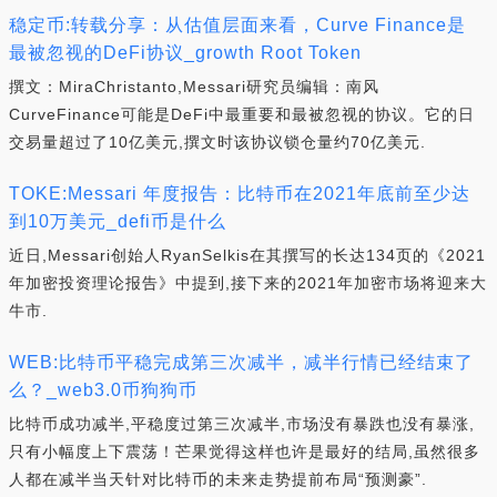
稳定币:转载分享：从估值层面来看，Curve Finance是
最被忽视的DeFi协议_growth Root Token
撰文：MiraChristanto,Messari研究员编辑：南风
CurveFinance可能是DeFi中最重要和最被忽视的协议。它的日
交易量超过了10亿美元,撰文时该协议锁仓量约70亿美元.
TOKE:Messari 年度报告：比特币在2021年底前至少达
到10万美元_defi币是什么
近日,Messari创始人RyanSelkis在其撰写的长达134页的《2021
年加密投资理论报告》中提到,接下来的2021年加密市场将迎来大
牛市.
WEB:比特币平稳完成第三次减半，减半行情已经结束了
么？_web3.0币狗狗币
比特币成功减半,平稳度过第三次减半,市场没有暴跌也没有暴涨,
只有小幅度上下震荡！芒果觉得这样也许是最好的结局,虽然很多
人都在减半当天针对比特币的未来走势提前布局“预测豪”.