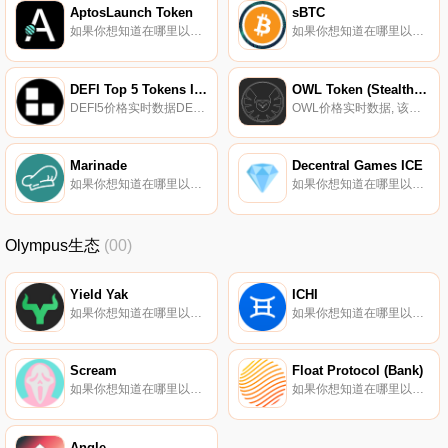
AptosLaunch Token
sBTC
如果你想知道在哪里以当前价格购买AptosLaunch Token,目前交易{AptosLaunch Token]股票的顶级加密货币交易所是DigiFinex、KuCoin和MEXC。您可以在我们的加密货币交易所页面上找到其他列表.
如果你想知道在哪里以当前价格购买sBTC,目前交易{sBTC]股票的顶级加密货币交易所是Kwenta。您可以在我们的加密货币交易所页面上找到其他列表。什么是二进制？sBTC是一种由Synthetix协议启用的合成比特币代币.
DEFI Top 5 Tokens Index
OWL Token (StealthSwap)
DEFI5价格实时数据DEFI5是一个被动管理的指数,按市值跟踪前5名DeFi代币。
OWL价格实时数据, 该项目被描述为以太坊交易的隐私保护协议。StealthSwap是一种在以太坊上实现屏蔽支付的协议,用户可以在不牺牲隐私和匿名的情况下发送和接收以太币或ERC-20代币.
Marinade
Decentral Games ICE
如果你想知道在哪里以当前价格购买Marinade,目前交易{Marinade]股票的顶级加密货币交易所是Gate.io、XT.COM、Coinbase Exchange、CoinEx和Jupiter。您可以在我们的加密货币交易所页面上找到其他列表.
如果你想知道在哪里以当前价格购买Decentral Games ICE,目前交易{Decentral Games ICE]股票的顶级加密货币交易所是BitMart和MEXC。您可以在我们的加密货币交易所页面上找到其他列表.
Olympus生态
(00)
Yield Yak
ICHI
如果你想知道在哪里以当前价格购买Yield Yak,目前交易{Yield Yak]股票的顶级加密货币交易所是Trader Joe（雪崩）、Pangolin、Elk Finance（雪崩）和Lydia Finance。您可以在我们的加密货币交易所页面上找到其他列表。这是一个社区驱动的项目.
如果你想知道在哪里以当前价格购买ICHI,目前交易{ICHI]股票的顶级加密货币交易所是MEXC、Uniswap（V3）、BKEX、Bilaxy和1inch Liquidity Protocol。您可以在我们的加密货币交易所页面上找到其他列表.
Scream
Float Protocol (Bank)
如果你想知道在哪里以当前价格购买Scream,目前交易{Scream]股票的顶级加密货币交易所是HuoSCREAM、BKEX、CoinEx和Beethoven X（Fantom）。您可以在我们的加密货币交易所页面上找到其他列表.
如果你想知道在哪里以当前价格购买Float Protocol (Bank),目前交易{Float Protocol (Bank)]股票的顶级加密货币交易所是Gate.io、Uniswap（V3）、HotBANKt和SushiSwap。您可以在我们的加密货币交易所页面上找到其他列表.
Angle