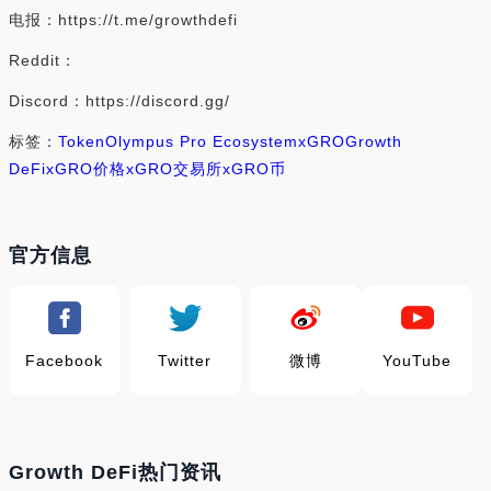
电报：https://t.me/growthdefi
Reddit：
Discord：https://discord.gg/
标签：
Token
Olympus Pro Ecosystem
xGRO
Growth
DeFi
xGRO价格
xGRO交易所
xGRO币
官方信息
Facebook
Twitter
微博
YouTube
Growth DeFi热门资讯