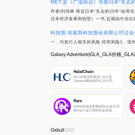
MET:是《广场协议》导致日本“失去的
作者l刘培林 再议日本“失去的20年”
日本经济发展和转型》一书,近期由中信出
科技股:埃索凯科技股份有限公司过会招股
一、与发行人相关的风险 经营风险1、境外销
Galaxy Adventure|GLA_GLA价格
HalalChain
HLC价格实时数据, HLC是
Qitmeer网络的ERC20代币。
Qitmeer是基于Block DAG的下
一代公链,致力于服务普惠金融
和伊斯兰金融的生态系统。与竞
争模型相比,BlockDAG在挖掘中
的协作模型在安全性、开放性、
Rare
公平性和可扩展性之间实现了典
RARE价格实时数据Rare是艺术
型区块链指标的理想平衡.
家Rare-设计师的社会金钱.
Oxbull
(00)