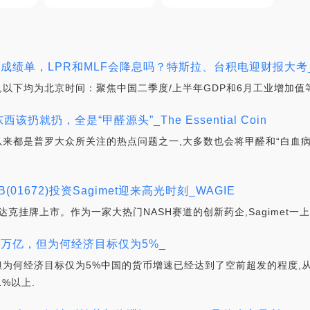
成绩单，LPR和MLF会降息吗？特斯拉、台积电迎财报大考_
览,以下均为北京时间：聚焦中国二季度/上半年GDP和6月工业增加值
扔就扔，全是“甲醛源头”_The Essential Coin
直以来都是普罗大众所关注的热点问题之一,大多数也会将甲醛和“白血
01672)投资Sagimet迎来高光时刻_WAGIE
式在纳斯达克挂牌上市。作为一家大热门NASH赛道的创新药企,Sagimet
2万亿，但为何经济目标仅为5%_
,但为何经济目标仅为5%中国的货币增速已经达到了空前超发的程度,
%以上.