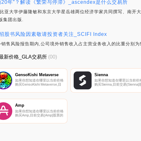
20年”？解读《繁荣与停滞》_ascendex是什么交易所
由哥伦比亚大学伊藤隆敏和东京大学星岳雄两位经济学家共同撰写、南开
版集团出版.
书风险因素敬请投资者关注_SCIFI Index
售风险报告期内,公司境外销售收入占主营业务收入的比重分别为58.00%
_GLA最新价格_GLA交易所
(00)
GensoKishi Metaverse
Sienna
如果你想知道在哪里以当前价格
如果你想知道在哪里以当前价
购买GensoKishi Metaverse,目
购买Sienna,目前交易{Sienna]
前交易{GensoKishi Metaverse]
票的顶级加密货币交易所是
股票的顶级加密货币交易所是
SiennaSwap。您可以在我们的
ByMVt、KuCoin、Gate.io、
加密货币交易所页面上找到其
MEXC和Kraken。您可以在我们
列表。Sienna正在接管DeFi,我
的加密货币交易所页面上找到其
们将逐步引入隐私优先的应用
Amp
他列表.
序.
如果你想知道在哪里以当前价格
购买Amp,目前交易{Amp]股票的
顶级加密货币交易所是
Binance、Bitrue、Bitget、
Hotcoin Global和BingX。您可以
在我们的加密货币交易所页面上
找到其他列表.