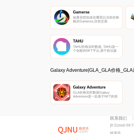
Gamerse
如果你想知道在哪里以当前价格
购买Gamerse,目前交易
{Gamerse]股票的顶级加密货币
交易所是MEXC和QuickSwap。
您可以在我们的加密货币交易所
页面上找到其他列表。GAM?
RS?是一个web3游戏和元宇宙
TAHU
社交媒体聚合器和生态系统.
TAHU价格实时数据, TAHU是一
个创新的NFT平台,源于前沿媒
体行业和区块链技术的会议,提
供丰富的互动内容,释放AAA级
媒体行业的创造力。Tahu是第
一个提供3D实时媒体的NFT平
Galaxy Adventure|GLA_GLA价格
台。Tahu允许创作者销售各种
各样的内容类型.
Galaxy Adventure
GLA价格实时数据Galaxy
Adventure是一款基于NFT的游
戏,用户可以在币安智能链上购
买、出售和升级他们的英雄.
联系我们
[0:31ms0-59:
链资讯