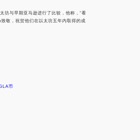
发表推文将以太坊与早期亚马逊进行了比较，他称，“看
Lubin致敬，祝贺他们在以太坊五年内取得的成
GLA币