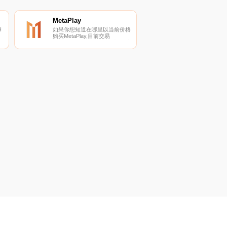
MetaPlay
H
如果你想知道在哪里以当前价格
购买MetaPlay,目前交易
{MetaPlay]股票的顶级加密货币
行
交易所是PancakeSwap（V2）
的
和DODO（BSC）。您可以在我
们的加密货币交易所页面上找到
其他列表。MetaPlay由其100个
用户的DAO社区管理.