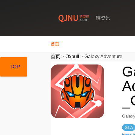
链资讯
首页
首页
>
Oxbull
>
Galaxy Adventure
G
TOP
TOP
TOP
A
_
Gala
GLA