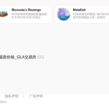
Moonsta's Revenge
Metafish
MTR价格实时数据由驻越南团
FISH价格实时数据, METAFIS
队于2021年10月2日推出。
是币安智能链上第一款获得
Moonsta's Revenge是币安智能
Metaverse NFT游戏的推荐游
链（BSC）上的数字怪物和英雄
戏,灵感来自名为“一起玩”的流
宇宙直播的完整平台.
游戏。METAFISH是一个巨大
数字宇宙,用户在其中扮演渔民
的角色,他们的鱼竿是有价值和
可销售的NFT资产.
_GLA最新价格_GLA交易所
(00)
隐私声明
广告声明
738ms