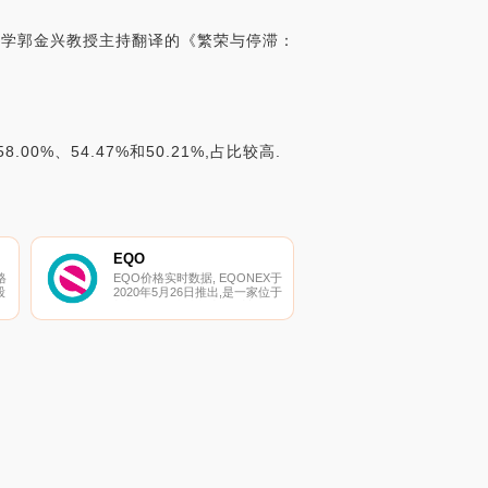
大学郭金兴教授主持翻译的《繁荣与停滞：
、54.47%和50.21%,占比较高.
EQO
格
EQO价格实时数据, EQONEX于
股
2020年5月26日推出,是一家位于
新加坡的集中式加密货币交易
所。母公司Diginex是第一家在
他
纳斯达克上市的加密货币交易所
（纳斯达克：EQOS）。
程
EQONEX根据新加坡金融管理
局的临时豁免在新加坡境外运
营,等待其根据《货币服务法》
申请许可证.