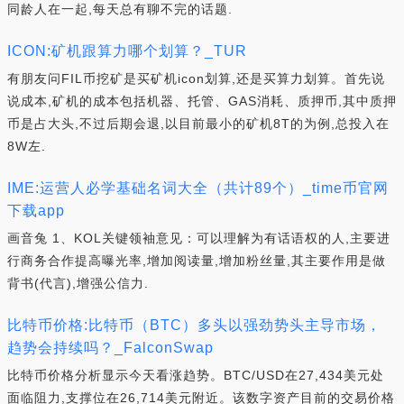
同龄人在一起,每天总有聊不完的话题.
ICON:矿机跟算力哪个划算？_TUR
有朋友问FIL币挖矿是买矿机icon划算,还是买算力划算。首先说
说成本,矿机的成本包括机器、托管、GAS消耗、质押币,其中质押
币是占大头,不过后期会退,以目前最小的矿机8T的为例,总投入在
8W左.
IME:运营人必学基础名词大全（共计89个）_time币官网
下载app
画音兔 1、KOL关键领袖意见：可以理解为有话语权的人,主要进
行商务合作提高曝光率,增加阅读量,增加粉丝量,其主要作用是做
背书(代言),增强公信力.
比特币价格:比特币（BTC）多头以强劲势头主导市场，
趋势会持续吗？_FalconSwap
比特币价格分析显示今天看涨趋势。BTC/USD在27,434美元处
面临阻力,支撑位在26,714美元附近。该数字资产目前的交易价格