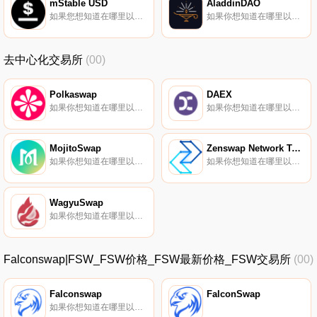
mStable USD
AladdinDAO
如果您想知道在哪里以当前价格购买mStable USD,目前交易｛MUSDnname｝股票的顶级加密货币交易所是CEX.IO。您可以在我们的加密货币交易所页面上找到其他交易所.
如果你想知道在哪里以当前价格购买AladdinDAO,目前交易{AladdinDAO]股票的顶级加密货币交易所是CoinW、Gate.io、MEXC、Bibox和Curve Finance。您可以在我们的加密货币交易所页面上找到其他列表.
去中心化交易所
(00)
Polkaswap
DAEX
如果你想知道在哪里以当前价格购买Polkaswap,目前交易Polkaswap-股票的顶级加密货币交易所是{Polkaswap]。您可以在我们的加密货币交易所页面上找到其他列表。要了解有关此项目的更多信息,请查看我们对Polkaswap的深入了解.
如果你想知道在哪里以当前价格购买DAEX,目前交易{DAEX]股票的顶级加密货币交易所是Indodax。您可以在我们的加密货币交易所页面上找到其他列表。DAEX（DAX）是一种加密货币,在以太坊平台上运行。DAEX目前的供应量为2000000000,流通量为354666701.5562.
MojitoSwap
Zenswap Network Token
如果你想知道在哪里以当前价格购买MojitoSwap,目前交易{MojitoSwap]股票的顶级加密货币交易所是KuCoin和MojitoSwap。您可以在我们的加密货币交易所页面上找到其他列表.
如果你想知道在哪里以当前价格购买Zenswap Network Token,目前交易{Zenswap Network Token]股票的顶级加密货币交易所是Mercatox。您可以在我们的加密货币交易所页面上找到其他列表.
WagyuSwap
如果你想知道在哪里以当前价格购买WagyuSwap,目前交易{WagyuSwap]股票的顶级加密货币交易所是Gate.io、PancakeSwap（V2）和Wagyuswap。您可以在我们的加密货币交易所页面上找到其他列表.
Falconswap|FSW_FSW价格_FSW最新价格_FSW交易所
(00)
Falconswap
FalconSwap
如果你想知道在哪里以当前价格购买Falconswap,目前交易{Falconswap]股票的顶级加密货币交易所是Poloniex。您可以在我们的加密货币交易所页面上找到其他列表.