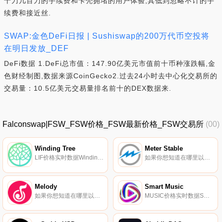
十刀几百刀的手续费和卡壳拥堵的用户体验,其低到忽略不计的手
续费和接近丝.
SWAP:金色DeFi日报 | Sushiswap的200万代币空投将
在明日发放_DEF
DeFi数据 1.DeFi总市值：147.90亿美元市值前十币种涨跌幅,金
色财经制图,数据来源CoinGecko2.过去24小时去中心化交易所的
交易量：10.5亿美元交易量排名前十的DEX数据来.
Falconswap|FSW_FSW价格_FSW最新价格_FSW交易所
(00)
Winding Tree
Meter Stable
LIF价格实时数据Winding Tree（LIF）是一种加密货币,在以太坊平台上运行。Winding Tree目前的供应量为24976439.45135637,其中21639227.16108509正在流通.
如果你想知道在哪里以当前价格购买Meter Stable,目前交易{Meter Stable]股票的顶级加密货币交易所是Gate.io和MEXC。您可以在我们的加密货币交易所页面上找到其他列表。Meter.io开发的Meter是第一款快速、价值稳定且独立于法定系统的不可审查货币.
Melody
Smart Music
如果你想知道在哪里以当前价格购买Melody,目前交易{Melody]股票的顶级加密货币交易所是PancakeSwap（V2）。您可以在我们的加密货币交易所页面上找到其他列表。MELODY是一款结合了GameFi和SocialFi的Web3应用程序.
MUSIC价格实时数据Smart Music是加密货币革命,因此我们决定将加密货币的技术和利润结合起来,打造真正的创新产品。我们有自己的区块链,它寻求去中心化流媒体的资本化,剥夺集中化的权力,使其可供公众使用,通过其区块链,除了Stake之外,利润将在用户之间分配.