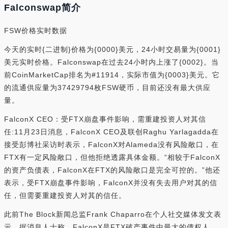
Falconswap简介
FSW价格实时数据
今天的实时{二进制}价格为{0000}美元，24小时交易量为{0001}
美元实时价格。Falconswap在过去24小时内上涨了{0002}。当
前CoinMarketCap排名为#11914，实际市值为{0003}美元。它
的流通供应量为37429794枚FSW硬币，目前还没有最大供应
量。
FalconX CEO：受FTX崩盘事件影响，需重建投资人对其信
任:11月23日消息，FalconX CEO及联创Raghu Yarlagadda在
接受彭博社采访时表示，FalconX对Alameda没有风险敞口，在
FTX有一定风险敞口，但他拒绝透露具体金额。“相较于FalconX
的资产负债表，FalconX在FTX的风险敞口是完全可控的。”他还
表示，受FTX崩盘事件影响，FalconX并没有失去用户对其的信
任，但需要重建投资人对其的信任。
此前The Block新闻总监Frank Chaparro在个人社交媒体发文表
示，据消息人士称，FalconX是FTX破产事件中最大的债权人。