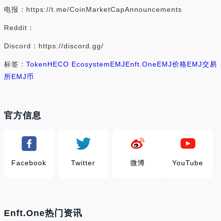
电报：https://t.me/CoinMarketCapAnnouncements
Reddit：
Discord：https://discord.gg/
标签：
Token
HECO Ecosystem
EMJ
Enft.One
EMJ价格
EMJ交易
所
EMJ币
官方信息
Facebook
Twitter
微博
YouTube
Enft.One热门资讯