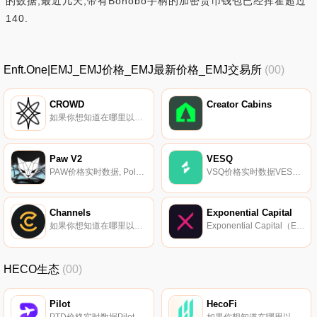
的数据,最近几天,带有Bonobo手柄的加密货币钱包已经挥霍超过
140.
Enft.One|EMJ_EMJ价格_EMJ最新价格_EMJ交易所
(00)
CROWD
Creator Cabins
如果你想知道在哪里以当前价格购买CROWD,目前交易{CROWD]股票的顶级加密货币交易所是MEXC和Bittrex。您可以在我们的加密货币交易所页面上找到其他列表.
Paw V2
VESQ
PAW价格实时数据, Polycat Finance于2021年5月作为收益农场和收益聚合器推出。从那时起；s扩展为混合收益优化器：具有收益聚合（Vaults）、去中心化交换（DEX）和生态系统项目的启动平台.
VSQ价格实时数据VESQ是基于VSQ代币的Polygon（MATIC）网络上可用的去中心化储备货币协议。每个VSQ代币都由VESQ国库中的一篮子资产（如FRAX、MATIC）支持,赋予其无法低于的内在价值。VESQ还通过质押和债券将独特的经济和博弈论动态引入市场.
Channels
Exponential Capital
如果你想知道在哪里以当前价格购买Channels,目前交易{Channels]股票的顶级加密货币交易所是HuoCAN。您可以在我们的加密货币交易所页面上找到其他列表。Channels是第一个完全去中心化的多链创新借贷平台。我们在Heco上的资产安全、产品体验和采矿收益率排名第一；s借贷部分.
Exponential Capital（EXPO）｛EXPOnname｝团队在农业、贸易、种子投资和区块链创新领域处于领先地位。在他们之间,他们已经领导着大型分散的社区,并拥有一个巨大的机会输送网络。其交易员和农民在管理自己的投资组合方面表现出了指数级的增长和韧性.
HECO生态
(00)
Pilot
HecoFi
PTD价格实时数据Pilot是由PilotLab发布的一个基于智能过度借贷协议的Heco链,它是Heco链上的第一个过度借贷产品。它支持用户通过过度借贷和杠杆作用参与流动性耕作,以获得更多收入.
如果你想知道在哪里以当前价格购买HecoFi,目前交易{HecoFi]股票的顶级加密货币交易所是MDEX。您可以在我们的加密货币交易所页面上找到其他列表.