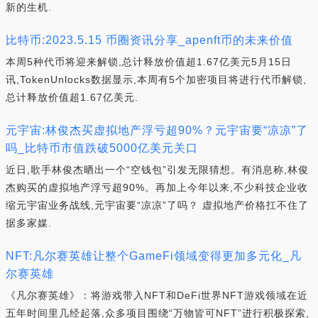
新的生机.
比特币:2023.5.15 币圈资讯分享_apenft币的未来价值
本周5种代币将迎来解锁,总计释放价值超1.67亿美元5月15日
讯,TokenUnlocks数据显示,本周有5个加密项目将进行代币解锁,
总计释放价值超1.67亿美元.
元宇宙:林俊杰买虚拟地产浮亏超90%？元宇宙要“凉凉”了
吗_比特币市值跌破5000亿美元关口
近日,歌手林俊杰晒出一个“空钱包”引发无限猜想。有消息称,林俊
杰购买的虚拟地产浮亏超90%。再加上今年以来,不少科技企业收
缩元宇宙业务战线,元宇宙要“凉凉”了吗？ 虚拟地产价格扛不住了
据多家媒.
NFT:凡尔赛英雄让整个GameFi领域变得更加多元化_凡
尔赛英雄
《凡尔赛英雄》：将游戏带入NFT和DeFi世界NFT游戏领域在近
五年时间里几经起落,众多项目围绕“万物皆可NFT”进行积极探索,