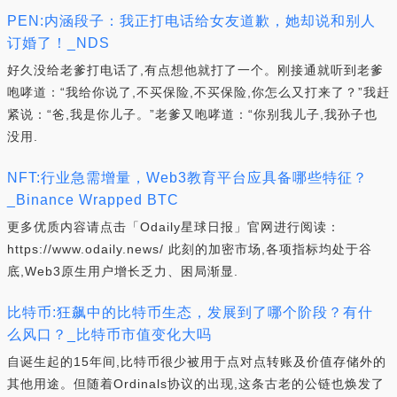
PEN:内涵段子：我正打电话给女友道歉，她却说和别人
订婚了！_NDS
好久没给老爹打电话了,有点想他就打了一个。刚接通就听到老爹
咆哮道：“我给你说了,不买保险,不买保险,你怎么又打来了？”我赶
紧说：“爸,我是你儿子。”老爹又咆哮道：“你别我儿子,我孙子也
没用.
NFT:行业急需增量，Web3教育平台应具备哪些特征？
_Binance Wrapped BTC
更多优质内容请点击「Odaily星球日报」官网进行阅读：
https://www.odaily.news/ 此刻的加密市场,各项指标均处于谷
底,Web3原生用户增长乏力、困局渐显.
比特币:狂飙中的比特币生态，发展到了哪个阶段？有什
么风口？_比特币市值变化大吗
自诞生起的15年间,比特币很少被用于点对点转账及价值存储外的
其他用途。但随着Ordinals协议的出现,这条古老的公链也焕发了